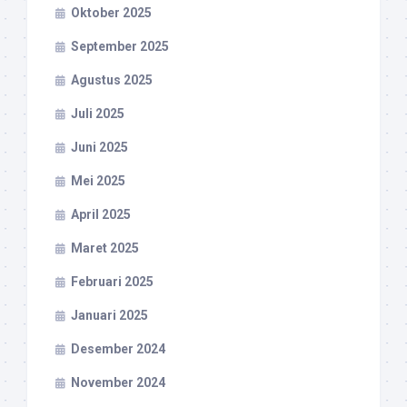
Oktober 2025
September 2025
Agustus 2025
Juli 2025
Juni 2025
Mei 2025
April 2025
Maret 2025
Februari 2025
Januari 2025
Desember 2024
November 2024