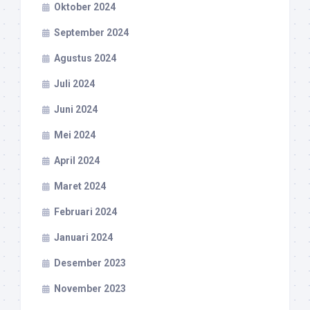
Oktober 2024
September 2024
Agustus 2024
Juli 2024
Juni 2024
Mei 2024
April 2024
Maret 2024
Februari 2024
Januari 2024
Desember 2023
November 2023