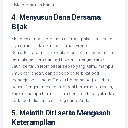
style permainan Kamu.
4. Menyusun Dana Bersama
Bijak
Mengelola modal bersama arif merupakan kata sandi
jaya dalam melakukan permainan French
Roulette.Determine kendala kapital Kamu sebelum ini
bermula bermain dan tertib dalam mengelolanya.
Jauhi bertaruh lebih besar sebab yang Kamu mampu
untuk kehilangan, dan tidak boleh terpikat bagi
mengejar kehilangan Engkau bersama berjudi lebih
besar. Dengan menangani modal bersama bijaksana,
Engkau mampu bermain-main serta lebih banyak relaks
serta perhatian atas strategi game Anda.
5. Melatih Diri serta Mengasah
Keterampilan