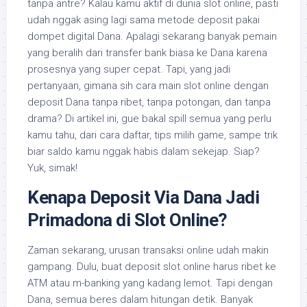
tanpa antre? Kalau kamu aktif di dunia slot online, pasti
udah nggak asing lagi sama metode deposit pakai
dompet digital Dana. Apalagi sekarang banyak pemain
yang beralih dari transfer bank biasa ke Dana karena
prosesnya yang super cepat. Tapi, yang jadi
pertanyaan, gimana sih cara main slot online dengan
deposit Dana tanpa ribet, tanpa potongan, dan tanpa
drama? Di artikel ini, gue bakal spill semua yang perlu
kamu tahu, dari cara daftar, tips milih game, sampe trik
biar saldo kamu nggak habis dalam sekejap. Siap?
Yuk, simak!
Kenapa Deposit Via Dana Jadi
Primadona di Slot Online?
Zaman sekarang, urusan transaksi online udah makin
gampang. Dulu, buat deposit slot online harus ribet ke
ATM atau m-banking yang kadang lemot. Tapi dengan
Dana, semua beres dalam hitungan detik. Banyak