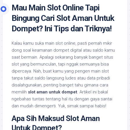
Mau Main Slot Online Tapi
Bingung Cari Slot Aman Untuk
Dompet? Ini Tips dan Triknya!
Kalau kamu suka main slot online, pasti pernah mikir
dong soal keamanan dompet digital atau saldo kamu
saat bermain. Apalagi sekarang banyak banget situs
slot yang bermunculan, tapi nggak semuanya bisa
dipercaya. Nah, buat kamu yang pengen main slot
tanpa takut saldo langsung ludes atau data pribadi
disalahgunakan, penting banget tahu gimana cara
memilih
slot aman untuk dompet
. Artikel ini bakal
ngebahas tuntas tentang hal itu dengan gaya santai
dan mudah dimengerti. Yuk, simak sampai habis!
Apa Sih Maksud Slot Aman
Untuk Dompet?