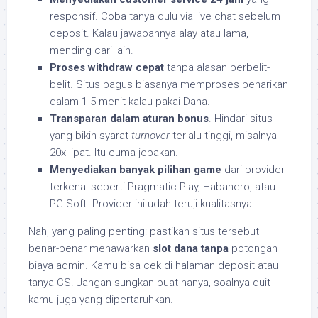
responsif. Coba tanya dulu via live chat sebelum
deposit. Kalau jawabannya alay atau lama,
mending cari lain.
Proses withdraw cepat
tanpa alasan berbelit-
belit. Situs bagus biasanya memproses penarikan
dalam 1-5 menit kalau pakai Dana.
Transparan dalam aturan bonus
. Hindari situs
yang bikin syarat
turnover
terlalu tinggi, misalnya
20x lipat. Itu cuma jebakan.
Menyediakan banyak pilihan game
dari provider
terkenal seperti Pragmatic Play, Habanero, atau
PG Soft. Provider ini udah teruji kualitasnya.
Nah, yang paling penting: pastikan situs tersebut
benar-benar menawarkan
slot dana tanpa
potongan
biaya admin. Kamu bisa cek di halaman deposit atau
tanya CS. Jangan sungkan buat nanya, soalnya duit
kamu juga yang dipertaruhkan.