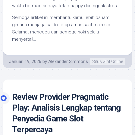
waktu bermain supaya tetap happy dan nggak stres.
Semoga artikel ini membantu kamu lebih paham
gimana menjaga saldo tetap aman saat main slot.
Selamat mencoba dan semoga hoki selalu
menyertai!…
Januari 19, 2026
by
Alexander Simmons
Situs Slot Online
Review Provider Pragmatic
Play: Analisis Lengkap tentang
Penyedia Game Slot
Terpercaya