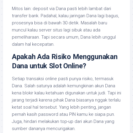
Mitos lain: deposit via Dana pasti lebih lambat dari
transfer bank. Padahal, kalau jaringan Dana lagi bagus,
prosesnya bisa di bawah 30 detik. Masalah baru
muncul kalau server situs lagi sibuk atau ada
pemeliharaan. Tapi secara umum, Dana lebih unggul
dalam hal kecepatan.
Apakah Ada Risiko Menggunakan
Dana untuk Slot Online?
Setiap transaksi online pasti punya risiko, termasuk
Dana. Salah satunya adalah kemungkinan akun Dana
kena blokir kalau ketahuan digunakan untuk judi. Tapi ini
jarang terjadi karena pihak Dana biasanya nggak terlalu
ketat soal hal tersebut. Yang lebih penting, jangan
pernah kasih password atau PIN kamu ke siapa pun.
Juga, hindari melakukan top-up dari akun Dana yang
sumber dananya mencurigakan.