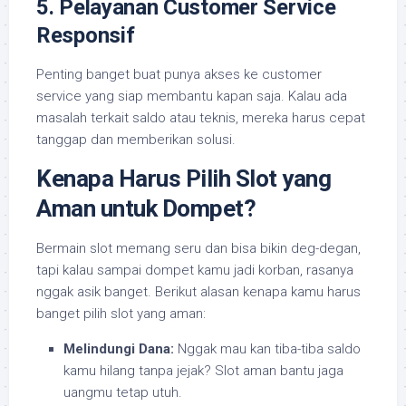
5. Pelayanan Customer Service
Responsif
Penting banget buat punya akses ke customer
service yang siap membantu kapan saja. Kalau ada
masalah terkait saldo atau teknis, mereka harus cepat
tanggap dan memberikan solusi.
Kenapa Harus Pilih Slot yang
Aman untuk Dompet?
Bermain slot memang seru dan bisa bikin deg-degan,
tapi kalau sampai dompet kamu jadi korban, rasanya
nggak asik banget. Berikut alasan kenapa kamu harus
banget pilih slot yang aman:
Melindungi Dana:
Nggak mau kan tiba-tiba saldo
kamu hilang tanpa jejak? Slot aman bantu jaga
uangmu tetap utuh.