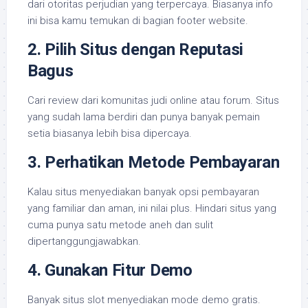
dari otoritas perjudian yang terpercaya. Biasanya info
ini bisa kamu temukan di bagian footer website.
2. Pilih Situs dengan Reputasi
Bagus
Cari review dari komunitas judi online atau forum. Situs
yang sudah lama berdiri dan punya banyak pemain
setia biasanya lebih bisa dipercaya.
3. Perhatikan Metode Pembayaran
Kalau situs menyediakan banyak opsi pembayaran
yang familiar dan aman, ini nilai plus. Hindari situs yang
cuma punya satu metode aneh dan sulit
dipertanggungjawabkan.
4. Gunakan Fitur Demo
Banyak situs slot menyediakan mode demo gratis.