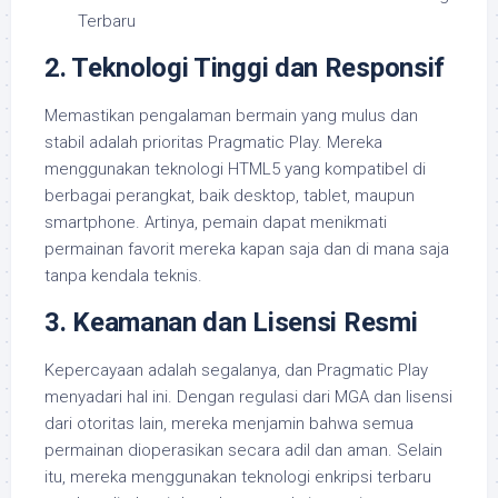
Terbaru
2. Teknologi Tinggi dan Responsif
Memastikan pengalaman bermain yang mulus dan
stabil adalah prioritas Pragmatic Play. Mereka
menggunakan teknologi HTML5 yang kompatibel di
berbagai perangkat, baik desktop, tablet, maupun
smartphone. Artinya, pemain dapat menikmati
permainan favorit mereka kapan saja dan di mana saja
tanpa kendala teknis.
3. Keamanan dan Lisensi Resmi
Kepercayaan adalah segalanya, dan Pragmatic Play
menyadari hal ini. Dengan regulasi dari MGA dan lisensi
dari otoritas lain, mereka menjamin bahwa semua
permainan dioperasikan secara adil dan aman. Selain
itu, mereka menggunakan teknologi enkripsi terbaru