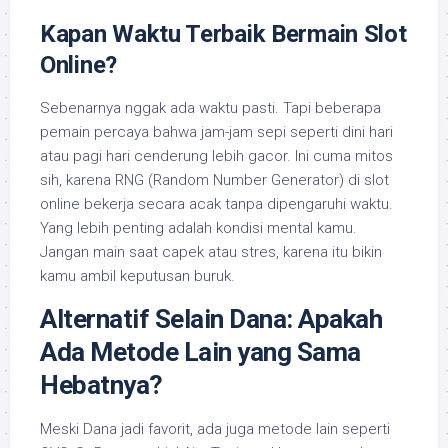
Kapan Waktu Terbaik Bermain Slot
Online?
Sebenarnya nggak ada waktu pasti. Tapi beberapa
pemain percaya bahwa jam-jam sepi seperti dini hari
atau pagi hari cenderung lebih gacor. Ini cuma mitos
sih, karena RNG (Random Number Generator) di slot
online bekerja secara acak tanpa dipengaruhi waktu.
Yang lebih penting adalah kondisi mental kamu.
Jangan main saat capek atau stres, karena itu bikin
kamu ambil keputusan buruk.
Alternatif Selain Dana: Apakah
Ada Metode Lain yang Sama
Hebatnya?
Meski Dana jadi favorit, ada juga metode lain seperti