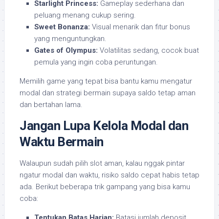
Starlight Princess:
Gameplay sederhana dan
peluang menang cukup sering.
Sweet Bonanza:
Visual menarik dan fitur bonus
yang menguntungkan.
Gates of Olympus:
Volatilitas sedang, cocok buat
pemula yang ingin coba peruntungan.
Memilih game yang tepat bisa bantu kamu mengatur
modal dan strategi bermain supaya saldo tetap aman
dan bertahan lama.
Jangan Lupa Kelola Modal dan
Waktu Bermain
Walaupun sudah pilih slot aman, kalau nggak pintar
ngatur modal dan waktu, risiko saldo cepat habis tetap
ada. Berikut beberapa trik gampang yang bisa kamu
coba:
Tentukan Batas Harian:
Batasi jumlah deposit