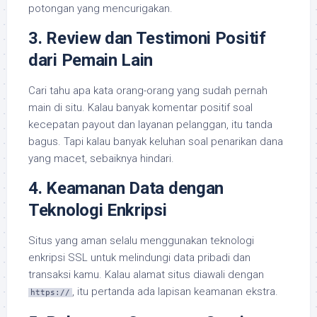
potongan yang mencurigakan.
3. Review dan Testimoni Positif
dari Pemain Lain
Cari tahu apa kata orang-orang yang sudah pernah
main di situ. Kalau banyak komentar positif soal
kecepatan payout dan layanan pelanggan, itu tanda
bagus. Tapi kalau banyak keluhan soal penarikan dana
yang macet, sebaiknya hindari.
4. Keamanan Data dengan
Teknologi Enkripsi
Situs yang aman selalu menggunakan teknologi
enkripsi SSL untuk melindungi data pribadi dan
transaksi kamu. Kalau alamat situs diawali dengan
, itu pertanda ada lapisan keamanan ekstra.
https://