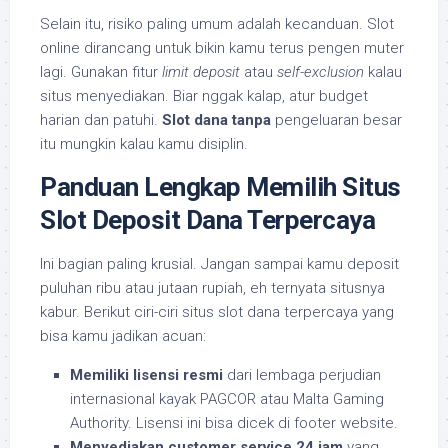
Selain itu, risiko paling umum adalah kecanduan. Slot
online dirancang untuk bikin kamu terus pengen muter
lagi. Gunakan fitur
limit deposit
atau
self-exclusion
kalau
situs menyediakan. Biar nggak kalap, atur budget
harian dan patuhi.
Slot dana tanpa
pengeluaran besar
itu mungkin kalau kamu disiplin.
Panduan Lengkap Memilih Situs
Slot Deposit Dana Terpercaya
Ini bagian paling krusial. Jangan sampai kamu deposit
puluhan ribu atau jutaan rupiah, eh ternyata situsnya
kabur. Berikut ciri-ciri situs slot dana terpercaya yang
bisa kamu jadikan acuan:
Memiliki lisensi resmi
dari lembaga perjudian
internasional kayak PAGCOR atau Malta Gaming
Authority. Lisensi ini bisa dicek di footer website.
Menyediakan customer service 24 jam
yang