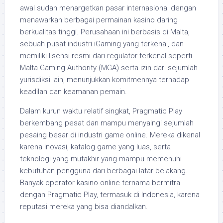
awal sudah menargetkan pasar internasional dengan
menawarkan berbagai permainan kasino daring
berkualitas tinggi. Perusahaan ini berbasis di Malta,
sebuah pusat industri iGaming yang terkenal, dan
memiliki lisensi resmi dari regulator terkenal seperti
Malta Gaming Authority (MGA) serta izin dari sejumlah
yurisdiksi lain, menunjukkan komitmennya terhadap
keadilan dan keamanan pemain.
Dalam kurun waktu relatif singkat, Pragmatic Play
berkembang pesat dan mampu menyaingi sejumlah
pesaing besar di industri game online. Mereka dikenal
karena inovasi, katalog game yang luas, serta
teknologi yang mutakhir yang mampu memenuhi
kebutuhan pengguna dari berbagai latar belakang.
Banyak operator kasino online ternama bermitra
dengan Pragmatic Play, termasuk di Indonesia, karena
reputasi mereka yang bisa diandalkan.