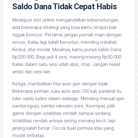
Saldo Dana Tidak Cepat Habis
Meskipun slot online mengandalkan keberuntungan,
ada beberapa strategi yang bisa kamu terapin biar
nggak boncos. Pertama, jangan pernah main dengan
emosi. Kalau lagi kalah beruntun, mending istirahat.
Kedua, atur modal. Misalnya, kamu punya saldo Dana
Rp200.000. Bagi jadi 4 sesi, masing-masing Rp50.000.
Kalau dalam satu sesi udah abis, stop. Jangan nekat
ambil dari sesi lain.
Ketiga, manfaatkan fitur
auto spin
dengan bijak.
Beberapa pemain suka auto spin 100 kali, padahal itu
bikin saldo ludes dalam sekejap. Mending manual spin
sambil ngopi, sambil nikmatin sore. Keempat, pilih
game dengan volatilitas rendah sampai sedang.
Volatilitas rendah artinya sering menang kecil, tapi
jarang kalah besar. Cocok buat pemula atau yang
modal terbatas.