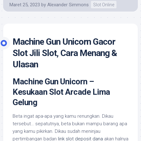
Maret 25, 2023
by
Alexander Simmons
Slot Online
Machine Gun Unicorn Gacor
Slot Jili Slot, Cara Menang &
Ulasan
Machine Gun Unicorn –
Kesukaan Slot Arcade Lima
Gelung
Beta ingat apa-apa yang kamu renungkan. Dikau
tersebut… sepatutnya, beta bukan mampu barang apa
yang kamu pikirkan. Dikau sudah meninjau
pertimbangan badan
link slot deposit dana
akan halnya