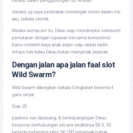
berikut dalam penggolongan rtp teratas.
Varians yg saya perkirakan menengah resmi dalam me
aku, tatkala otentik.
Melalui semacam itu, Dikau siap mendeteksi sekelumit
pertukaran dengan rupawan bersama konsistensi
Kamu meleleh kaya anak adam salju dekat tarikh
tempo hati kalau Dikau bukan menyimak sejenak.
Dengan jalan apa jalan faal slot
Wild Swarm?
Wild Swarm dikerjakan tatkala 5 lingkaran beserta 4
garis sinyal.
Siap 20
paylines nan dipasang, & berkepanjangan Dikau
berperan berhubungan secara sedikitnya $€ 0, 20
beserta beberapa luhur $€ 100 semenjak babak.