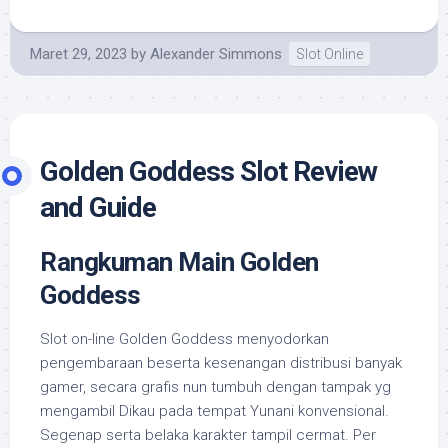
Maret 29, 2023
by
Alexander Simmons
Slot Online
Golden Goddess Slot Review
and Guide
Rangkuman Main Golden
Goddess
Slot on-line Golden Goddess menyodorkan
pengembaraan beserta kesenangan distribusi banyak
gamer, secara grafis nun tumbuh dengan tampak yg
mengambil Dikau pada tempat Yunani konvensional.
Segenap serta belaka karakter tampil cermat. Per