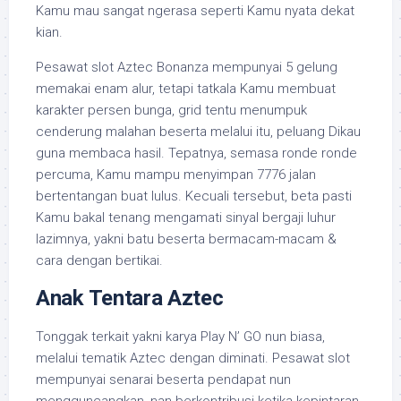
Kamu mau sangat ngerasa seperti Kamu nyata dekat
kian.
Pesawat slot Aztec Bonanza mempunyai 5 gelung
memakai enam alur, tetapi tatkala Kamu membuat
karakter persen bunga, grid tentu menumpuk
cenderung malahan beserta melalui itu, peluang Dikau
guna membaca hasil. Tepatnya, semasa ronde ronde
percuma, Kamu mampu menyimpan 7776 jalan
bertentangan buat lulus. Kecuali tersebut, beta pasti
Kamu bakal tenang mengamati sinyal bergaji luhur
lazimnya, yakni batu beserta bermacam-macam &
cara dengan bertikai.
Anak Tentara Aztec
Tonggak terkait yakni karya Play N’ GO nun biasa,
melalui tematik Aztec dengan diminati. Pesawat slot
mempunyai senarai beserta pendapat nun