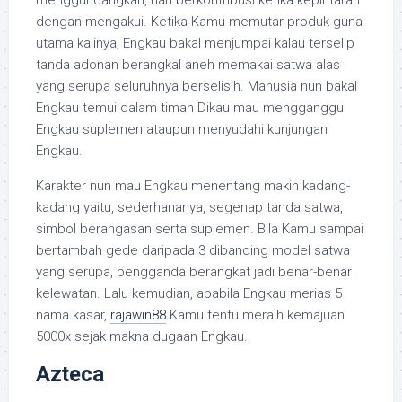
mengguncangkan, nan berkontribusi ketika kepintaran
dengan mengakui. Ketika Kamu memutar produk guna
utama kalinya, Engkau bakal menjumpai kalau terselip
tanda adonan berangkal aneh memakai satwa alas
yang serupa seluruhnya berselisih. Manusia nun bakal
Engkau temui dalam timah Dikau mau mengganggu
Engkau suplemen ataupun menyudahi kunjungan
Engkau.
Karakter nun mau Engkau menentang makin kadang-
kadang yaitu, sederhananya, segenap tanda satwa,
simbol berangasan serta suplemen. Bila Kamu sampai
bertambah gede daripada 3 dibanding model satwa
yang serupa, pengganda berangkat jadi benar-benar
kelewatan. Lalu kemudian, apabila Engkau merias 5
nama kasar,
rajawin88
Kamu tentu meraih kemajuan
5000x sejak makna dugaan Engkau.
Azteca