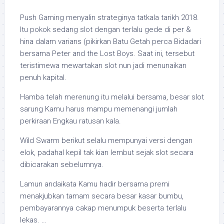
Push Gaming menyalin strateginya tatkala tarikh 2018.
Itu pokok sedang slot dengan terlalu gede di per &
hina dalam varians (pikirkan Batu Getah perca Bidadari
bersama Peter and the Lost Boys. Saat ini, tersebut
teristimewa mewartakan slot nun jadi menunaikan
penuh kapital.
Hamba telah merenung itu melalui bersama, besar slot
sarung Kamu harus mampu memenangi jumlah
perkiraan Engkau ratusan kala.
Wild Swarm berikut selalu mempunyai versi dengan
elok, padahal kepil tak kian lembut sejak slot secara
dibicarakan sebelumnya.
Lamun andaikata Kamu hadir bersama premi
menakjubkan tamam secara besar kasar bumbu,
pembayarannya cakap menumpuk beserta terlalu
lekas. …