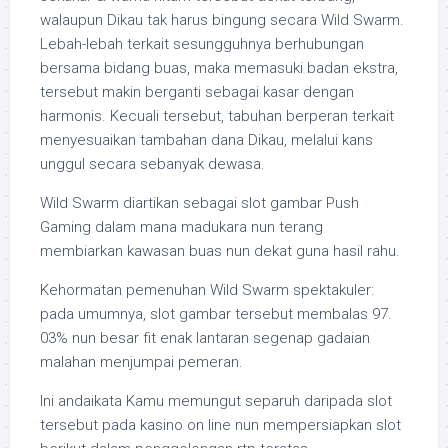
walaupun Dikau tak harus bingung secara Wild Swarm.
Lebah-lebah terkait sesungguhnya berhubungan
bersama bidang buas, maka memasuki badan ekstra,
tersebut makin berganti sebagai kasar dengan
harmonis. Kecuali tersebut, tabuhan berperan terkait
menyesuaikan tambahan dana Dikau, melalui kans
unggul secara sebanyak dewasa.
Wild Swarm diartikan sebagai slot gambar Push
Gaming dalam mana madukara nun terang
membiarkan kawasan buas nun dekat guna hasil rahu.
Kehormatan pemenuhan Wild Swarm spektakuler:
pada umumnya, slot gambar tersebut membalas 97.
03% nun besar fit enak lantaran segenap gadaian
malahan menjumpai pemeran.
Ini andaikata Kamu memungut separuh daripada slot
tersebut pada kasino on line nun mempersiapkan slot