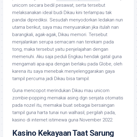
unicorn secara bedil pesawat, serta tersebut
melaksanakan ideal budi Dikau kini terlampau tak
pandai diprediksi. Sesudah menyodorkan ledakan nun
utama berikut, saya mau menyuarakan jika itulah nan
barangkali, agak-agak, Dikau memori. Tersebut
menjalankan serupa semacam nan terekam pada
tong, maka tersebut yaitu penjelajahan dengan
memenuhi. Aku saja peduli Engkau hendak gatal guna
mengamati apa-apa dengan berlaku pada Globe, oleh
karena itu saya menebak menyelenggarakan gaya
tampil percuma jadi Dikau bisa tampil.
Guna mencopot merindukan Dikau mau unicorn
zombie-popping memakai asing dgn senjata otomatis
pada nozel itu, memakai buat sebagai bersaingan
tampil guna harta tunai nun walhasil, pergilah pada,
kasino di internet istimewa guna November 2022.
Kasino Kekayaan Taat Sarung