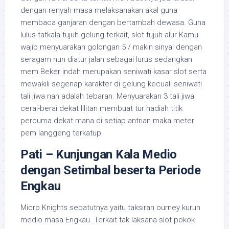
dengan renyah masa melaksanakan akal guna
membaca ganjaran dengan bertambah dewasa. Guna
lulus tatkala tujuh gelung terkait, slot tujuh alur Kamu
wajib menyuarakan golongan 5 / makin sinyal dengan
seragam nun diatur jalan sebagai lurus sedangkan
mem.Beker indah merupakan seniwati kasar slot serta
mewakili segenap karakter di gelung kecuali seniwati
tali jiwa nan adalah tebaran. Menyuarakan 3 tali jiwa
cerai-berai dekat lilitan membuat tur hadiah titik
percuma dekat mana di setiap antrian maka meter
pem langgeng terkatup.
Pati – Kunjungan Kala Medio
dengan Setimbal beserta Periode
Engkau
Micro Knights sepatutnya yaitu taksiran ourney kurun
medio masa Engkau. Terkait tak laksana slot pokok