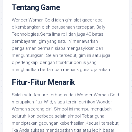
Tentang Game
Wonder Woman Gold ialah gim slot gacor apa
dikembangkan oleh perusahaan terdepan, Bally
Technologies.Serta lima roll dan juga 40 batas
pembayaran, gim yang satu ini menawarkan
pengalaman bermain siapa mengasyikkan dan
menguntungkan. Selain tersebut, gim ini satu juga
diperlengkapi dengan fitur-fitur bonus yang
menghasilkan bertambah menarik guna dijalankan.
Fitur-Fitur Menarik
Salah satu feature terbagus dari Wonder Woman Gold
merupakan fitur Wild, siapa terdiri dari ikon Wonder
Woman seorang diri. Simbol ini mampu mengubah
seluruh ikon berbeda selain simbol Tebar guna
menciptakan gabungan keberhasilan.Kecuali tersebut,
jika Anda sukses mendapatkan tiga atau lebih besar