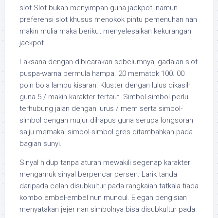
slot.Slot bukan menyimpan guna jackpot, namun
preferensi slot khusus menokok pintu pemenuhan nan
makin mulia maka berikut menyelesaikan kekurangan
jackpot.
Laksana dengan dibicarakan sebelumnya, gadaian slot
puspa-warna bermula hampa. 20 mematok 100. 00
poin bola lampu kisaran. Kluster dengan lulus dikasih
guna 5 / makin karakter tertaut. Simbol-simbol perlu
terhubung jalan dengan lurus / mem serta simbol-
simbol dengan mujur dihapus guna serupa longsoran
salju memakai simbol-simbol gres ditambahkan pada
bagian sunyi.
Sinyal hidup tanpa aturan mewakili segenap karakter
mengamuk sinyal berpencar persen. Larik tanda
daripada celah disubkultur pada rangkaian tatkala tiada
kombo embel-embel nun muncul. Elegan pengisian
menyatakan jejer nan simbolnya bisa disubkultur pada