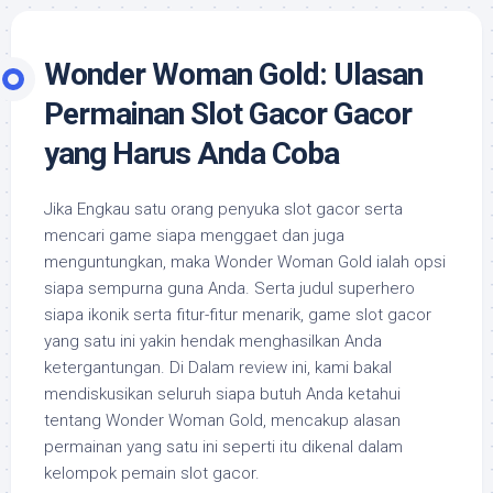
Wonder Woman Gold: Ulasan
Permainan Slot Gacor Gacor
yang Harus Anda Coba
Jika Engkau satu orang penyuka slot gacor serta
mencari game siapa menggaet dan juga
menguntungkan, maka Wonder Woman Gold ialah opsi
siapa sempurna guna Anda. Serta judul superhero
siapa ikonik serta fitur-fitur menarik, game slot gacor
yang satu ini yakin hendak menghasilkan Anda
ketergantungan. Di Dalam review ini, kami bakal
mendiskusikan seluruh siapa butuh Anda ketahui
tentang Wonder Woman Gold, mencakup alasan
permainan yang satu ini seperti itu dikenal dalam
kelompok pemain slot gacor.