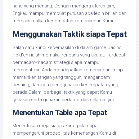
hand yang menang. Dengan mengerti aturan gim,
Engkau mampu membuat putusan apa lebih brilian dan
memaksimalkan kesempatan kemenangan Kamu.
Menggunakan Taktik siapa Tepat
Salah satu kunci keberhasilan di dalam game Casino
Hold’em ialah memakai rencana yang akurat. Terdapat
bermacam-macam strategi siapa mampu
memudahkan Anda mendapatkan kemenangan, mirip
memainkan tangan yang tangguh, mengancam
pesaing, dan juga menggunakan kesempatan yang
berada.Dalami berbagai taktik yang dapat Kamu
gunakan serta gunakan serta cerdas selama gim.
Menentukan Table apa Tepat
Menentukan meja siapa akurat pula dapat
mempengaruhi probabilitas kemenangan Kamu di