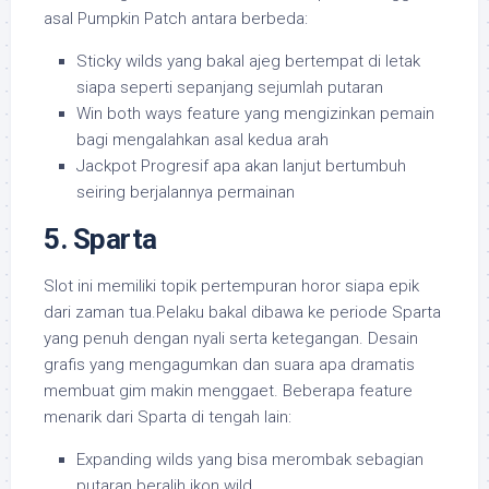
asal Pumpkin Patch antara berbeda:
Sticky wilds yang bakal ajeg bertempat di letak
siapa seperti sepanjang sejumlah putaran
Win both ways feature yang mengizinkan pemain
bagi mengalahkan asal kedua arah
Jackpot Progresif apa akan lanjut bertumbuh
seiring berjalannya permainan
5. Sparta
Slot ini memiliki topik pertempuran horor siapa epik
dari zaman tua.Pelaku bakal dibawa ke periode Sparta
yang penuh dengan nyali serta ketegangan. Desain
grafis yang mengagumkan dan suara apa dramatis
membuat gim makin menggaet. Beberapa feature
menarik dari Sparta di tengah lain:
Expanding wilds yang bisa merombak sebagian
putaran beralih ikon wild