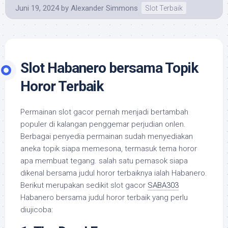
Juni 19, 2024
by
Alexander Simmons
Slot Terbaik
Slot Habanero bersama Topik
Horor Terbaik
Permainan slot gacor pernah menjadi bertambah
populer di kalangan penggemar perjudian onlen.
Berbagai penyedia permainan sudah menyediakan
aneka topik siapa memesona, termasuk tema horor
apa membuat tegang. salah satu pemasok siapa
dikenal bersama judul horor terbaiknya ialah Habanero.
Berikut merupakan sedikit slot gacor
SABA303
Habanero bersama judul horor terbaik yang perlu
diujicoba: