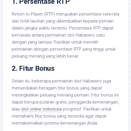
1. Persentase RTP
Return to Player (RTP) merupakan persentase rata-rata
dari total taruhan yang dikembalikan kepada pemain
dalam jangka waktu tertentu. Persentase RTP dapat
bervariasi antara permainan slot Habanero satu
dengan yang lainnya. Pastikan untuk memilih
permainan dengan persentase RTP yang tinggi untuk
peluang menang yang lebih besar.
2. Fitur Bonus
Selain itu, beberapa permainan slot Habanero juga
menyediakan beragam fitur bonus yang dapat
meningkatkan peluang menang pemain. Fitur bonus ini
dapat berupa putaran gratis, pengganda kemenangan,
atau
slot online indonesia
progresif. Pastikan untuk
memahami fitur bonus yang tersedia agar dapat
memaksimalkan potensi kemenangan Anda.