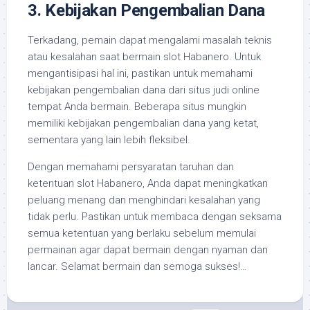
3. Kebijakan Pengembalian Dana
Terkadang, pemain dapat mengalami masalah teknis
atau kesalahan saat bermain slot Habanero. Untuk
mengantisipasi hal ini, pastikan untuk memahami
kebijakan pengembalian dana dari situs judi online
tempat Anda bermain. Beberapa situs mungkin
memiliki kebijakan pengembalian dana yang ketat,
sementara yang lain lebih fleksibel.
Dengan memahami persyaratan taruhan dan
ketentuan slot Habanero, Anda dapat meningkatkan
peluang menang dan menghindari kesalahan yang
tidak perlu. Pastikan untuk membaca dengan seksama
semua ketentuan yang berlaku sebelum memulai
permainan agar dapat bermain dengan nyaman dan
lancar. Selamat bermain dan semoga sukses!…