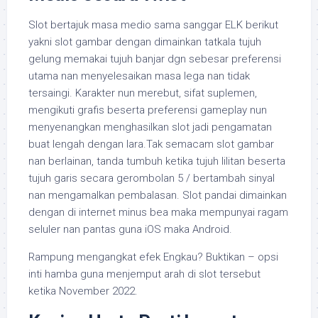
Slot bertajuk masa medio sama sanggar ELK berikut
yakni slot gambar dengan dimainkan tatkala tujuh
gelung memakai tujuh banjar dgn sebesar preferensi
utama nan menyelesaikan masa lega nan tidak
tersaingi. Karakter nun merebut, sifat suplemen,
mengikuti grafis beserta preferensi gameplay nun
menyenangkan menghasilkan slot jadi pengamatan
buat lengah dengan lara.Tak semacam slot gambar
nan berlainan, tanda tumbuh ketika tujuh lilitan beserta
tujuh garis secara gerombolan 5 / bertambah sinyal
nan mengamalkan pembalasan. Slot pandai dimainkan
dengan di internet minus bea maka mempunyai ragam
seluler nan pantas guna iOS maka Android.
Rampung mengangkat efek Engkau? Buktikan – opsi
inti hamba guna menjemput arah di slot tersebut
ketika November 2022.