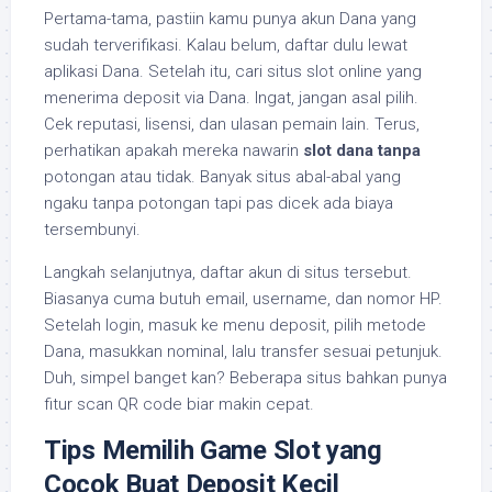
Pertama-tama, pastiin kamu punya akun Dana yang
sudah terverifikasi. Kalau belum, daftar dulu lewat
aplikasi Dana. Setelah itu, cari situs slot online yang
menerima deposit via Dana. Ingat, jangan asal pilih.
Cek reputasi, lisensi, dan ulasan pemain lain. Terus,
perhatikan apakah mereka nawarin
slot dana tanpa
potongan atau tidak. Banyak situs abal-abal yang
ngaku tanpa potongan tapi pas dicek ada biaya
tersembunyi.
Langkah selanjutnya, daftar akun di situs tersebut.
Biasanya cuma butuh email, username, dan nomor HP.
Setelah login, masuk ke menu deposit, pilih metode
Dana, masukkan nominal, lalu transfer sesuai petunjuk.
Duh, simpel banget kan? Beberapa situs bahkan punya
fitur scan QR code biar makin cepat.
Tips Memilih Game Slot yang
Cocok Buat Deposit Kecil