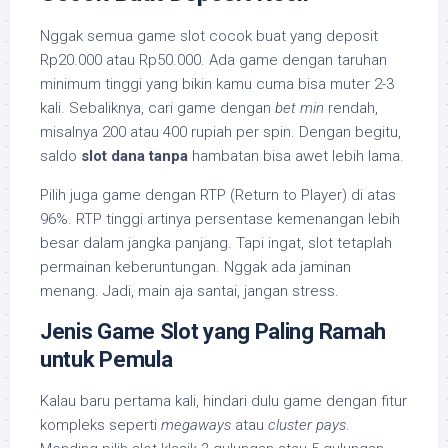
Nggak semua game slot cocok buat yang deposit
Rp20.000 atau Rp50.000. Ada game dengan taruhan
minimum tinggi yang bikin kamu cuma bisa muter 2-3
kali. Sebaliknya, cari game dengan
bet min
rendah,
misalnya 200 atau 400 rupiah per spin. Dengan begitu,
saldo
slot dana tanpa
hambatan bisa awet lebih lama.
Pilih juga game dengan RTP (Return to Player) di atas
96%. RTP tinggi artinya persentase kemenangan lebih
besar dalam jangka panjang. Tapi ingat, slot tetaplah
permainan keberuntungan. Nggak ada jaminan
menang. Jadi, main aja santai, jangan stress.
Jenis Game Slot yang Paling Ramah
untuk Pemula
Kalau baru pertama kali, hindari dulu game dengan fitur
kompleks seperti
megaways
atau
cluster pays
.