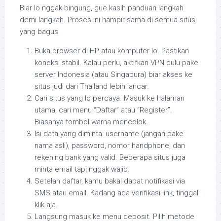
Biar lo nggak bingung, gue kasih panduan langkah
demi langkah. Proses ini hampir sama di semua situs
yang bagus.
Buka browser di HP atau komputer lo. Pastikan
koneksi stabil. Kalau perlu, aktifkan VPN dulu pake
server Indonesia (atau Singapura) biar akses ke
situs judi dari Thailand lebih lancar.
Cari situs yang lo percaya. Masuk ke halaman
utama, cari menu “Daftar” atau “Register”.
Biasanya tombol warna mencolok.
Isi data yang diminta: username (jangan pake
nama asli), password, nomor handphone, dan
rekening bank yang valid. Beberapa situs juga
minta email tapi nggak wajib.
Setelah daftar, kamu bakal dapat notifikasi via
SMS atau email. Kadang ada verifikasi link, tinggal
klik aja.
Langsung masuk ke menu deposit. Pilih metode