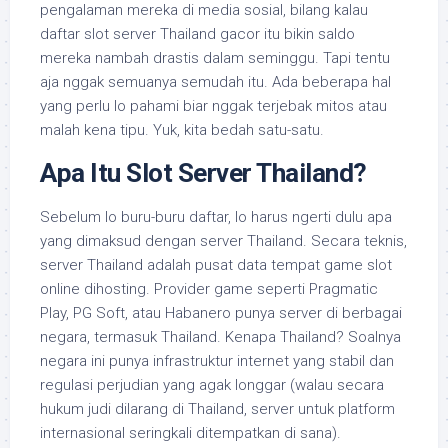
pengalaman mereka di media sosial, bilang kalau
daftar slot server Thailand gacor itu bikin saldo
mereka nambah drastis dalam seminggu. Tapi tentu
aja nggak semuanya semudah itu. Ada beberapa hal
yang perlu lo pahami biar nggak terjebak mitos atau
malah kena tipu. Yuk, kita bedah satu-satu.
Apa Itu Slot Server Thailand?
Sebelum lo buru-buru daftar, lo harus ngerti dulu apa
yang dimaksud dengan server Thailand. Secara teknis,
server Thailand adalah pusat data tempat game slot
online dihosting. Provider game seperti Pragmatic
Play, PG Soft, atau Habanero punya server di berbagai
negara, termasuk Thailand. Kenapa Thailand? Soalnya
negara ini punya infrastruktur internet yang stabil dan
regulasi perjudian yang agak longgar (walau secara
hukum judi dilarang di Thailand, server untuk platform
internasional seringkali ditempatkan di sana).