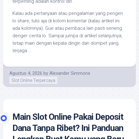
terpenting adalah kontrol diri.
Kalau ada pertanyaan atau pengalaman yang pengen
lo share, tulis aja di kolom komentar (kalau artikel ini
ada kolomnya). Gue atau pembaca lain pasti seneng
denger cerita lo. Sampai jumpa di artikel selanjutnya,
tetap main dengan kepala dingin dan dompet yang
terjaga.…
Agustus 4, 2026
by
Alexander Simmons
Slot Online Terpercaya
Main Slot Online Pakai Deposit
Dana Tanpa Ribet? Ini Panduan