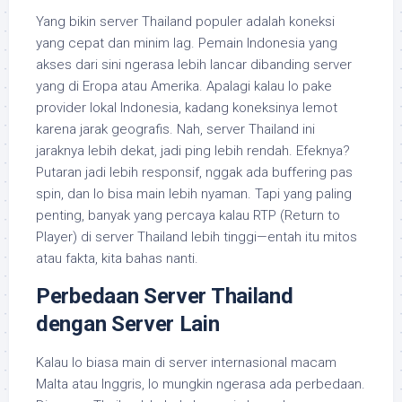
Yang bikin server Thailand populer adalah koneksi
yang cepat dan minim lag. Pemain Indonesia yang
akses dari sini ngerasa lebih lancar dibanding server
yang di Eropa atau Amerika. Apalagi kalau lo pake
provider lokal Indonesia, kadang koneksinya lemot
karena jarak geografis. Nah, server Thailand ini
jaraknya lebih dekat, jadi ping lebih rendah. Efeknya?
Putaran jadi lebih responsif, nggak ada buffering pas
spin, dan lo bisa main lebih nyaman. Tapi yang paling
penting, banyak yang percaya kalau RTP (Return to
Player) di server Thailand lebih tinggi—entah itu mitos
atau fakta, kita bahas nanti.
Perbedaan Server Thailand
dengan Server Lain
Kalau lo biasa main di server internasional macam
Malta atau Inggris, lo mungkin ngerasa ada perbedaan.