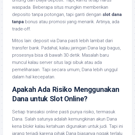
untung dari biaya deposit. Tapi, kamu tetap harus
waspada. Beberapa situs mungkin memberikan
deposito tanpa potongan, tapi ganti dengan
slot dana
tanpa
bonus atau promosi yang menarik. Artinya, ada
trade-off.
Mitos lain: deposit via Dana pasti lebih lambat dari
transfer bank. Padahal, kalau jaringan Dana lagi bagus,
prosesnya bisa di bawah 30 detik. Masalah baru
muncul kalau server situs lagi sibuk atau ada
pemeliharaan. Tapi secara umum, Dana lebih unggul
dalam hal kecepatan.
Apakah Ada Risiko Menggunakan
Dana untuk Slot Online?
Setiap transaksi online pasti punya risiko, termasuk
Dana. Salah satunya adalah kemungkinan akun Dana
kena blokir kalau ketahuan digunakan untuk judi. Tapi ini
jarang terjadi karena pihak Dana biasanya nggak terlalu