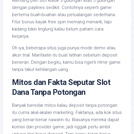
Mending pilih slot klasik 3 gulungan atau 5 gulungan
dengan paylines sedikit. Contohnya seperti game
bertema buah-buahan atau petualangan sederhana.
Fitur bonus kayak free spin memang menarik, tapi
kadang bikin linglung kalau belum paham cara
kerjanya.
Oh iya, beberapa situs juga punya mode demo atau
akun trial. Manfaatin itu buat latihan sebelum deposit
beneran. Dengan begitu, kamu bisa ngerti ritme game
tanpa takut kehilangan uang.
Mitos dan Fakta Seputar Slot
Dana Tanpa Potongan
Banyak beredar mitos kalau deposit tanpa potongan
itu cuma akal-akalan marketing. Faktanya, ada kok situs
yang benar-benar nawarin itu. Biasanya mereka dapat
komisi dari provider game, jadi nggak perlu ambil