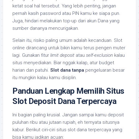
ketat soal hal tersebut. Yang lebih penting, jangan
pernah kasih password atau PIN kamu ke siapa pun.
Juga, hindari melakukan top-up dari akun Dana yang
sumber dananya mencurigakan.
Selain itu, risiko paling umum adalah kecanduan. Slot
online dirancang untuk bikin kamu terus pengen muter
lagi. Gunakan fitur
limit deposit
atau
self-exclusion
kalau
situs menyediakan. Biar nggak kalap, atur budget
harian dan patuhi.
Slot dana tanpa
pengeluaran besar
itu mungkin kalau kamu disiplin.
Panduan Lengkap Memilih Situs
Slot Deposit Dana Terpercaya
Ini bagian paling krusial. Jangan sampai kamu deposit
puluhan ribu atau jutaan rupiah, eh ternyata situsnya
kabur. Berikut ciri-ciri situs slot dana terpercaya yang
bisa kamu jadikan acuan: