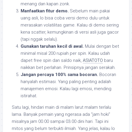
menang dan kapan zonk.
Manfaatkan fitur demo.
Sebelum main pakai
uang asli, lo bisa coba versi demo dulu untuk
merasakan volatilitas game. Kalau di demo sering
kena scatter, kemungkinan di versi asli juga gacor
(tapi nggak selalu).
Gunakan taruhan kecil di awal.
Mulai dengan bet
minimal misal 200 rupiah per spin. Kalau udah
dapet free spin dan saldo naik,
ASIATOTO
baru
naikkan bet perlahan. Prinsipnya jangan serakah.
Jangan percaya 100% sama bocoran.
Bocoran
hanyalah estimasi. Yang paling penting adalah
manajemen emosi. Kalau lagi emosi, mending
istirahat.
Satu lagi, hindari main di malam larut malam terlalu
lama. Banyak pemain yang ngerasa ada “jam hoki”
misalnya jam 00.00 sampai 03.00 dini hari. Tapi ini
mitos yang belum terbukti ilmiah. Yang jelas, kalau lo