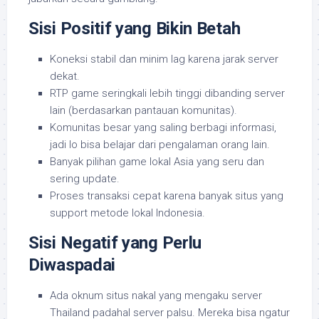
Sisi Positif yang Bikin Betah
Koneksi stabil dan minim lag karena jarak server
dekat.
RTP game seringkali lebih tinggi dibanding server
lain (berdasarkan pantauan komunitas).
Komunitas besar yang saling berbagi informasi,
jadi lo bisa belajar dari pengalaman orang lain.
Banyak pilihan game lokal Asia yang seru dan
sering update.
Proses transaksi cepat karena banyak situs yang
support metode lokal Indonesia.
Sisi Negatif yang Perlu
Diwaspadai
Ada oknum situs nakal yang mengaku server
Thailand padahal server palsu. Mereka bisa ngatur