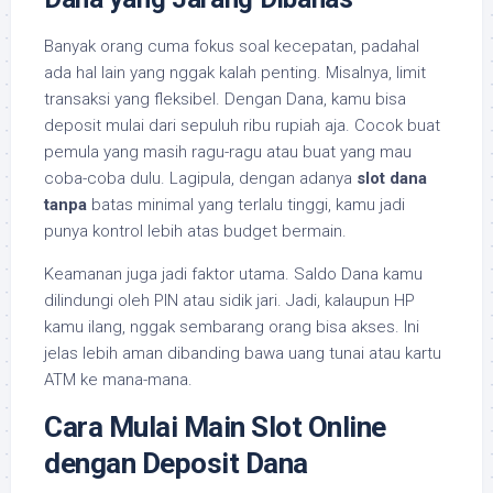
Banyak orang cuma fokus soal kecepatan, padahal
ada hal lain yang nggak kalah penting. Misalnya, limit
transaksi yang fleksibel. Dengan Dana, kamu bisa
deposit mulai dari sepuluh ribu rupiah aja. Cocok buat
pemula yang masih ragu-ragu atau buat yang mau
coba-coba dulu. Lagipula, dengan adanya
slot dana
tanpa
batas minimal yang terlalu tinggi, kamu jadi
punya kontrol lebih atas budget bermain.
Keamanan juga jadi faktor utama. Saldo Dana kamu
dilindungi oleh PIN atau sidik jari. Jadi, kalaupun HP
kamu ilang, nggak sembarang orang bisa akses. Ini
jelas lebih aman dibanding bawa uang tunai atau kartu
ATM ke mana-mana.
Cara Mulai Main Slot Online
dengan Deposit Dana