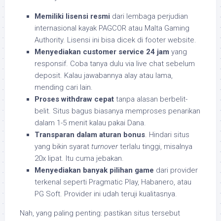
Memiliki lisensi resmi
dari lembaga perjudian
internasional kayak PAGCOR atau Malta Gaming
Authority. Lisensi ini bisa dicek di footer website.
Menyediakan customer service 24 jam
yang
responsif. Coba tanya dulu via live chat sebelum
deposit. Kalau jawabannya alay atau lama,
mending cari lain.
Proses withdraw cepat
tanpa alasan berbelit-
belit. Situs bagus biasanya memproses penarikan
dalam 1-5 menit kalau pakai Dana.
Transparan dalam aturan bonus
. Hindari situs
yang bikin syarat
turnover
terlalu tinggi, misalnya
20x lipat. Itu cuma jebakan.
Menyediakan banyak pilihan game
dari provider
terkenal seperti Pragmatic Play, Habanero, atau
PG Soft. Provider ini udah teruji kualitasnya.
Nah, yang paling penting: pastikan situs tersebut