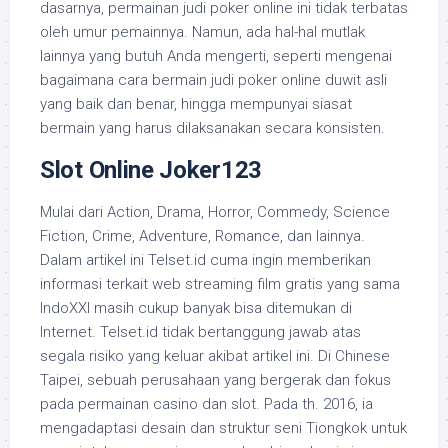
dasarnya, permainan judi poker online ini tidak terbatas
oleh umur pemainnya. Namun, ada hal-hal mutlak
lainnya yang butuh Anda mengerti, seperti mengenai
bagaimana cara bermain judi poker online duwit asli
yang baik dan benar, hingga mempunyai siasat
bermain yang harus dilaksanakan secara konsisten.
Slot Online Joker123
Mulai dari Action, Drama, Horror, Commedy, Science
Fiction, Crime, Adventure, Romance, dan lainnya.
Dalam artikel ini Telset.id cuma ingin memberikan
informasi terkait web streaming film gratis yang sama
IndoXXI masih cukup banyak bisa ditemukan di
Internet. Telset.id tidak bertanggung jawab atas
segala risiko yang keluar akibat artikel ini. Di Chinese
Taipei, sebuah perusahaan yang bergerak dan fokus
pada permainan casino dan slot. Pada th. 2016, ia
mengadaptasi desain dan struktur seni Tiongkok untuk