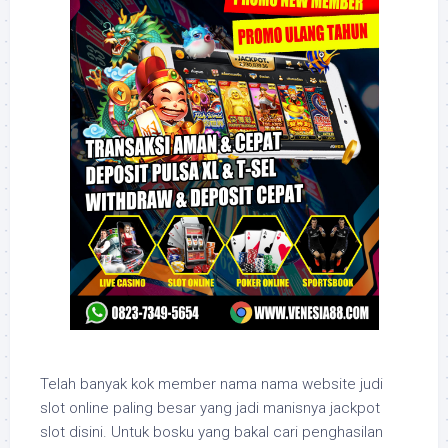
Telah banyak kok member nama nama website judi
slot online paling besar yang jadi manisnya jackpot
slot disini. Untuk bosku yang bakal cari penghasilan