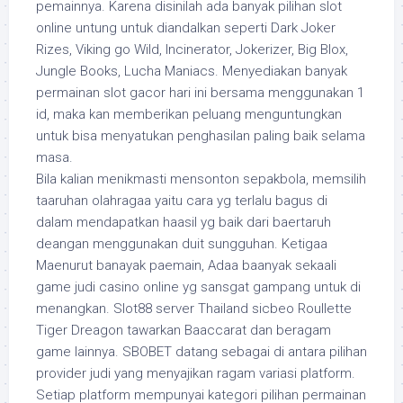
pemainnya. Karena disinilah ada banyak pilihan slot
online untung untuk diandalkan seperti Dark Joker
Rizes, Viking go Wild, Incinerator, Jokerizer, Big Blox,
Jungle Books, Lucha Maniacs. Menyediakan banyak
permainan slot gacor hari ini bersama menggunakan 1
id, maka kan memberikan peluang menguntungkan
untuk bisa menyatukan penghasilan paling baik selama
masa.
Bila kalian menikmasti mensonton sepakbola, memsilih
taaruhan olahragaa yaitu cara yg terlalu bagus di
dalam mendapatkan haasil yg baik dari baertaruh
deangan menggunakan duit sungguhan. Ketigaa
Maenurut banayak paemain, Adaa baanyak sekaali
game judi casino online yg sansgat gampang untuk di
menangkan. Slot88 server Thailand sicbeo Roullette
Tiger Dreagon tawarkan Baaccarat dan beragam
game lainnya. SBOBET datang sebagai di antara pilihan
provider judi yang menyajikan ragam variasi platform.
Setiap platform mempunyai kategori pilihan permainan