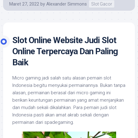
Maret 27, 2022
by
Alexander Simmons
Slot Gacor
Slot Online Website Judi Slot
Online Terpercaya Dan Paling
Baik
Micro gaming jadi salah satu alasan pemain slot
Indonesia begitu menyukai permainannya. Bukan tanpa
alasan, permainan berasal dari micro gaming ini
berikan keuntungan permainan yang amat menjanjikan
dan mudah sekali dikalahkan. Para pemain judi slot
Indonesia pasti akan amat akrab sekali dengan
permainan dari spadegaming.