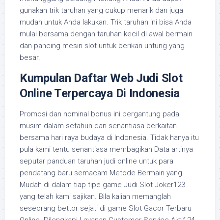
gunakan trik taruhan yang cukup menarik dan juga
mudah untuk Anda lakukan. Trik taruhan ini bisa Anda
mulai bersama dengan taruhan kecil di awal bermain
dan pancing mesin slot untuk berikan untung yang
besar.
Kumpulan Daftar Web Judi Slot
Online Terpercaya Di Indonesia
Promosi dan nominal bonus ini bergantung pada
musim dalam setahun dan senantiasa berkaitan
bersama hari raya budaya di Indonesia. Tidak hanya itu
pula kami tentu senantiasa membagikan Data artinya
seputar panduan taruhan judi online untuk para
pendatang baru semacam Metode Bermain yang
Mudah di dalam tiap tipe game Judi Slot Joker123
yang telah kami sajikan. Bila kalian memanglah
seseorang bettor sejati di game Slot Gacor Terbaru