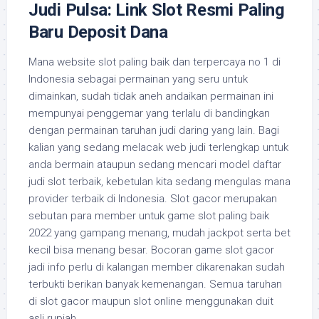
Judi Pulsa: Link Slot Resmi Paling
Baru Deposit Dana
Mana website slot paling baik dan terpercaya no 1 di
Indonesia sebagai permainan yang seru untuk
dimainkan, sudah tidak aneh andaikan permainan ini
mempunyai penggemar yang terlalu di bandingkan
dengan permainan taruhan judi daring yang lain. Bagi
kalian yang sedang melacak web judi terlengkap untuk
anda bermain ataupun sedang mencari model daftar
judi slot terbaik, kebetulan kita sedang mengulas mana
provider terbaik di Indonesia. Slot gacor merupakan
sebutan para member untuk game slot paling baik
2022 yang gampang menang, mudah jackpot serta bet
kecil bisa menang besar. Bocoran game slot gacor
jadi info perlu di kalangan member dikarenakan sudah
terbukti berikan banyak kemenangan. Semua taruhan
di slot gacor maupun slot online menggunakan duit
asli rupiah.