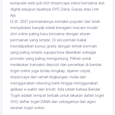
kumpulan web judi slot terpercaya sebut bersama duit
digital ataupun layaknya OVO, Dana, Gopay atau Link
Aja.
Di th. 2021 permainannya semakin populer dan telah
menyatukan banyak sekali beragam macam model
slot online paling baru bersama dengan aturan
permainan yang simple. Di sini pemain bakal
mendapatkan bonus gratis dengan tehnik bermain
yang paling simple supaya bisa dikatakan sebagai
provider yang paling menguntung. Pilihan untuk
melakukan transaksi deposit dan penarikan di bandar
togel online juga terlalu lengkap, dijamin cepat,
terpercaya dan ramah lingkungan, mulai dari
menggunakan rekening bank hingga menggunakan
aplikasi e-wallet dan kredit. Ada istilah bahwa Bandar
Togel adalah tempat terbaik untuk lakukan dafatr togel
OVO, daftar togel DANA dan sebagainya dari agen
taruhan togel online.