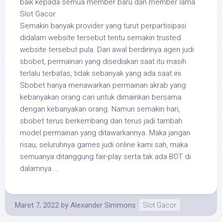
baik kepada semua member baru dan member lama
Slot Gacor.
Semakin banyak provider yang turut perpartisipasi
didalam website tersebut tentu semakin trusted
website tersebut pula. Dari awal berdirinya agen judi
sbobet, permainan yang disediakan saat itu masih
terlalu terbatas, tidak sebanyak yang ada saat ini.
Sbobet hanya menawarkan permainan akrab yang
kebanyakan orang cari untuk dimainkan bersama
dengan kebanyakan orang. Namun semakin hari,
sbobet terus berkembang dan terus jadi tambah
model permainan yang ditawarkannya. Maka jangan
risau, seluruhnya games judi online kami sah, maka
semuanya ditanggung fair-play serta tak ada BOT di
dalamnya.…
Maret 7, 2022
by
Alexander Simmons
Slot Gacor