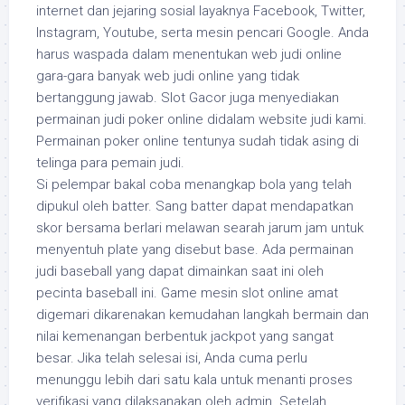
internet dan jejaring sosial layaknya Facebook, Twitter,
Instagram, Youtube, serta mesin pencari Google. Anda
harus waspada dalam menentukan web judi online
gara-gara banyak web judi online yang tidak
bertanggung jawab. Slot Gacor juga menyediakan
permainan judi poker online didalam website judi kami.
Permainan poker online tentunya sudah tidak asing di
telinga para pemain judi.
Si pelempar bakal coba menangkap bola yang telah
dipukul oleh batter. Sang batter dapat mendapatkan
skor bersama berlari melawan searah jarum jam untuk
menyentuh plate yang disebut base. Ada permainan
judi baseball yang dapat dimainkan saat ini oleh
pecinta baseball ini. Game mesin slot online amat
digemari dikarenakan kemudahan langkah bermain dan
nilai kemenangan berbentuk jackpot yang sangat
besar. Jika telah selesai isi, Anda cuma perlu
menunggu lebih dari satu kala untuk menanti proses
verifikasi yang dilaksanakan oleh admin. Setelah