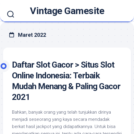
Skip
Vintage Gamesite
to
content
Maret 2022
Daftar Slot Gacor > Situs Slot
Online Indonesia: Terbaik
Mudah Menang & Paling Gacor
2021
Bahkan, banyak orang yang telah tunjukkan dirinya
menjadi seseorang yang kaya secara mendadak
berkat hasil jackpot yang didapatkannya. Untuk bisa
mendapatkan semua ini, tentu ada cara-cara tersendiri