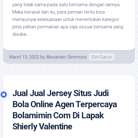
yang tidak sama pada satu bersama dengan lainnya.
Maka berasal dari itu, para pemain tentu bisa
mempunyai keleluasaan untuk menentukan kategori
jenis pilihan permainan apa saja sesuai bersama yang
disukai.…
Maret 13, 2022
by
Alexander Simmons
Slot Gacor
Jual Jual Jersey Situs Judi
Bola Online Agen Terpercaya
Bolamimin Com Di Lapak
Shierly Valentine