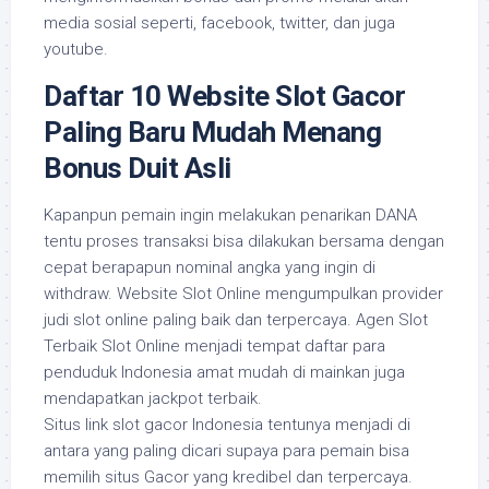
media sosial seperti, facebook, twitter, dan juga
youtube.
Daftar 10 Website Slot Gacor
Paling Baru Mudah Menang
Bonus Duit Asli
Kapanpun pemain ingin melakukan penarikan DANA
tentu proses transaksi bisa dilakukan bersama dengan
cepat berapapun nominal angka yang ingin di
withdraw. Website Slot Online mengumpulkan provider
judi slot online paling baik dan terpercaya. Agen Slot
Terbaik Slot Online menjadi tempat daftar para
penduduk Indonesia amat mudah di mainkan juga
mendapatkan jackpot terbaik.
Situs link slot gacor Indonesia tentunya menjadi di
antara yang paling dicari supaya para pemain bisa
memilih situs Gacor yang kredibel dan terpercaya.