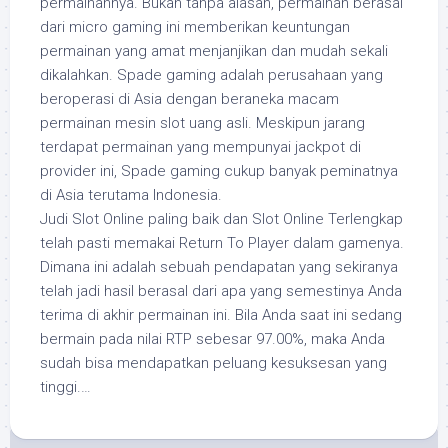
permainannya. Bukan tanpa alasan, permainan berasal
dari micro gaming ini memberikan keuntungan
permainan yang amat menjanjikan dan mudah sekali
dikalahkan. Spade gaming adalah perusahaan yang
beroperasi di Asia dengan beraneka macam
permainan mesin slot uang asli. Meskipun jarang
terdapat permainan yang mempunyai jackpot di
provider ini, Spade gaming cukup banyak peminatnya
di Asia terutama Indonesia.
Judi Slot Online paling baik dan Slot Online Terlengkap
telah pasti memakai Return To Player dalam gamenya.
Dimana ini adalah sebuah pendapatan yang sekiranya
telah jadi hasil berasal dari apa yang semestinya Anda
terima di akhir permainan ini. Bila Anda saat ini sedang
bermain pada nilai RTP sebesar 97.00%, maka Anda
sudah bisa mendapatkan peluang kesuksesan yang
tinggi.…