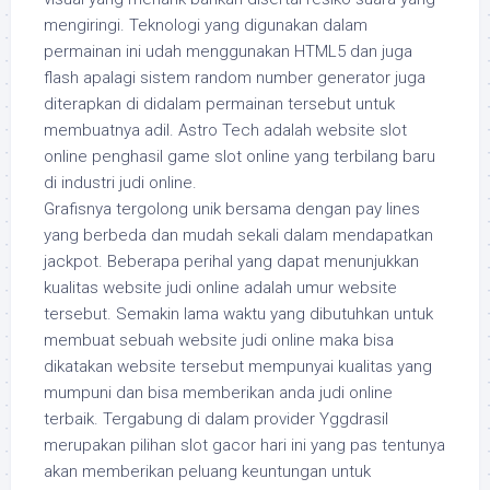
mengiringi. Teknologi yang digunakan dalam
permainan ini udah menggunakan HTML5 dan juga
flash apalagi sistem random number generator juga
diterapkan di didalam permainan tersebut untuk
membuatnya adil. Astro Tech adalah website slot
online penghasil game slot online yang terbilang baru
di industri judi online.
Grafisnya tergolong unik bersama dengan pay lines
yang berbeda dan mudah sekali dalam mendapatkan
jackpot. Beberapa perihal yang dapat menunjukkan
kualitas website judi online adalah umur website
tersebut. Semakin lama waktu yang dibutuhkan untuk
membuat sebuah website judi online maka bisa
dikatakan website tersebut mempunyai kualitas yang
mumpuni dan bisa memberikan anda judi online
terbaik. Tergabung di dalam provider Yggdrasil
merupakan pilihan slot gacor hari ini yang pas tentunya
akan memberikan peluang keuntungan untuk