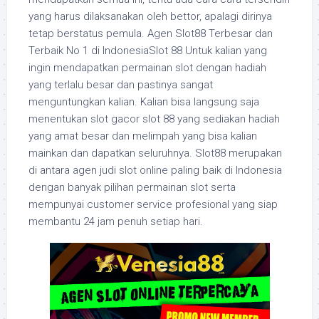
yang harus dilaksanakan oleh bettor, apalagi dirinya
tetap berstatus pemula. Agen Slot88 Terbesar dan
Terbaik No 1 di IndonesiaSlot 88 Untuk kalian yang
ingin mendapatkan permainan slot dengan hadiah
yang terlalu besar dan pastinya sangat
menguntungkan kalian. Kalian bisa langsung saja
menentukan slot gacor slot 88 yang sediakan hadiah
yang amat besar dan melimpah yang bisa kalian
mainkan dan dapatkan seluruhnya. Slot88 merupakan
di antara agen judi slot online paling baik di Indonesia
dengan banyak pilihan permainan slot serta
mempunyai customer service profesional yang siap
membantu 24 jam penuh setiap hari.