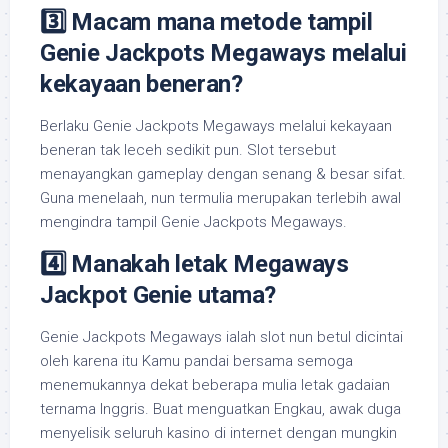
3️⃣ Macam mana metode tampil
Genie Jackpots Megaways melalui
kekayaan beneran?
Berlaku Genie Jackpots Megaways melalui kekayaan
beneran tak leceh sedikit pun. Slot tersebut
menayangkan gameplay dengan senang & besar sifat.
Guna menelaah, nun termulia merupakan terlebih awal
mengindra tampil Genie Jackpots Megaways.
4️⃣ Manakah letak Megaways
Jackpot Genie utama?
Genie Jackpots Megaways ialah slot nun betul dicintai
oleh karena itu Kamu pandai bersama semoga
menemukannya dekat beberapa mulia letak gadaian
ternama Inggris. Buat menguatkan Engkau, awak duga
menyelisik seluruh kasino di internet dengan mungkin