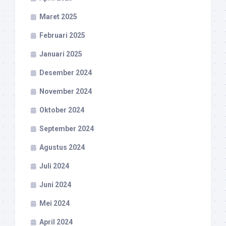
Maret 2025
Februari 2025
Januari 2025
Desember 2024
November 2024
Oktober 2024
September 2024
Agustus 2024
Juli 2024
Juni 2024
Mei 2024
April 2024