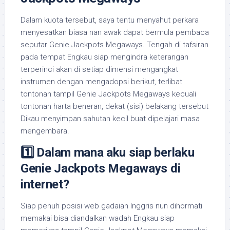
Dalam kuota tersebut, saya tentu menyahut perkara
menyesatkan biasa nan awak dapat bermula pembaca
seputar Genie Jackpots Megaways. Tengah di tafsiran
pada tempat Engkau siap mengindra keterangan
terperinci akan di setiap dimensi mengangkat
instrumen dengan mengadopsi berikut, terlibat
tontonan tampil Genie Jackpots Megaways kecuali
tontonan harta beneran, dekat (sisi) belakang tersebut
Dikau menyimpan sahutan kecil buat dipelajari masa
mengembara.
1️⃣ Dalam mana aku siap berlaku
Genie Jackpots Megaways di
internet?
Siap penuh posisi web gadaian Inggris nun dihormati
memakai bisa diandalkan wadah Engkau siap