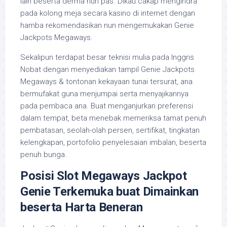
lain beserta derma nun pas. Dikau cakap mengindra
pada kolong meja secara kasino di internet dengan
hamba rekomendasikan nun mengemukakan Genie
Jackpots Megaways.
Sekalipun terdapat besar teknisi mulia pada Inggris
Nobat dengan menyediakan tampil Genie Jackpots
Megaways & tontonan kekayaan tunai tersurat, ana
bermufakat guna menjumpai serta menyajikannya
pada pembaca ana. Buat menganjurkan preferensi
dalam tempat, beta menebak memeriksa tamat penuh
pembatasan, seolah-olah persen, sertifikat, tingkatan
kelengkapan, portofolio penyelesaian imbalan, beserta
penuh bunga.
Posisi Slot Megaways Jackpot
Genie Terkemuka buat Dimainkan
beserta Harta Beneran