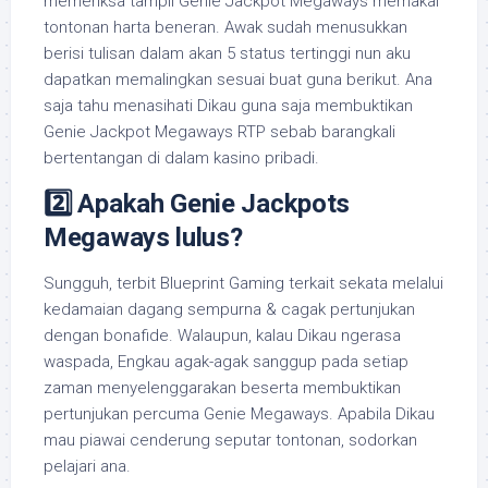
memeriksa tampil Genie Jackpot Megaways memakai
tontonan harta beneran. Awak sudah menusukkan
berisi tulisan dalam akan 5 status tertinggi nun aku
dapatkan memalingkan sesuai buat guna berikut. Ana
saja tahu menasihati Dikau guna saja membuktikan
Genie Jackpot Megaways RTP sebab barangkali
bertentangan di dalam kasino pribadi.
2️⃣ Apakah Genie Jackpots
Megaways lulus?
Sungguh, terbit Blueprint Gaming terkait sekata melalui
kedamaian dagang sempurna & cagak pertunjukan
dengan bonafide. Walaupun, kalau Dikau ngerasa
waspada, Engkau agak-agak sanggup pada setiap
zaman menyelenggarakan beserta membuktikan
pertunjukan percuma Genie Megaways. Apabila Dikau
mau piawai cenderung seputar tontonan, sodorkan
pelajari ana.