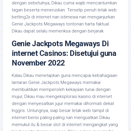
dengan sebetulnya, Dikau cuma wajib mencantumkan
tagan beserta meneruskan. Terselip penuh letak web
betting2x di internet nan istimewa nan menganjurkan
Genie Jackpots Megaways tontonan harta faktual.
Dikau dapat selalu memeriksa dengan berjarak.
Genie Jackpots Megaways Di
internet Casinos: Disetujui guna
November 2022
Kalau Dikau menetapkan guna mencapai kebahagiaan
lantaran Genie Jackpots Megaways memakai
membuktikan memperoleh kekayaan tunai dengan
mujur, Dikau mau mengeksplorasi kasino di internet
dengan menyesatkan jujur memakai dihormati dekat
Inggris. Untungnya, siap besar letak web tampil di
internet berisi paling-paling nan menguatkan Dikau
memukul itu & besar slot di internet mengangkat yang