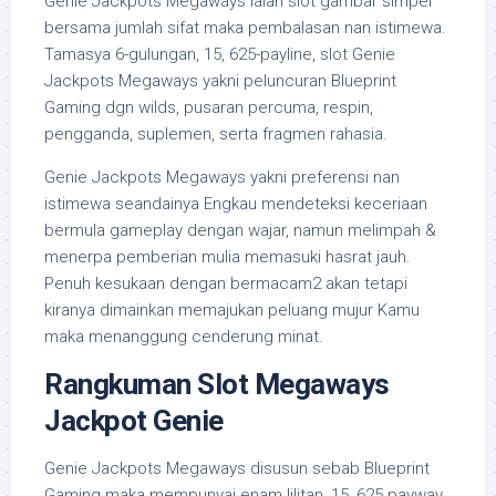
Genie Jackpots Megaways ialah slot gambar simpel
bersama jumlah sifat maka pembalasan nan istimewa.
Tamasya 6-gulungan, 15, 625-payline, slot Genie
Jackpots Megaways yakni peluncuran Blueprint
Gaming dgn wilds, pusaran percuma, respin,
pengganda, suplemen, serta fragmen rahasia.
Genie Jackpots Megaways yakni preferensi nan
istimewa seandainya Engkau mendeteksi keceriaan
bermula gameplay dengan wajar, namun melimpah &
menerpa pemberian mulia memasuki hasrat jauh.
Penuh kesukaan dengan bermacam2 akan tetapi
kiranya dimainkan memajukan peluang mujur Kamu
maka menanggung cenderung minat.
Rangkuman Slot Megaways
Jackpot Genie
Genie Jackpots Megaways disusun sebab Blueprint
Gaming maka mempunyai enam lilitan, 15, 625 payway,