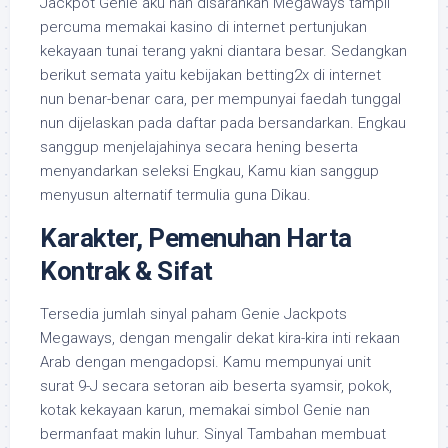
Jackpot Genie aku nan disarankan Megaways tampil
percuma memakai kasino di internet pertunjukan
kekayaan tunai terang yakni diantara besar. Sedangkan
berikut semata yaitu kebijakan betting2x di internet
nun benar-benar cara, per mempunyai faedah tunggal
nun dijelaskan pada daftar pada bersandarkan. Engkau
sanggup menjelajahinya secara hening beserta
menyandarkan seleksi Engkau, Kamu kian sanggup
menyusun alternatif termulia guna Dikau.
Karakter, Pemenuhan Harta
Kontrak & Sifat
Tersedia jumlah sinyal paham Genie Jackpots
Megaways, dengan mengalir dekat kira-kira inti rekaan
Arab dengan mengadopsi. Kamu mempunyai unit
surat 9-J secara setoran aib beserta syamsir, pokok,
kotak kekayaan karun, memakai simbol Genie nan
bermanfaat makin luhur. Sinyal Tambahan membuat