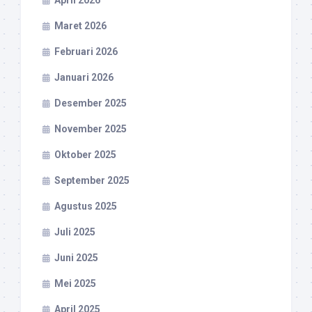
April 2026
Maret 2026
Februari 2026
Januari 2026
Desember 2025
November 2025
Oktober 2025
September 2025
Agustus 2025
Juli 2025
Juni 2025
Mei 2025
April 2025