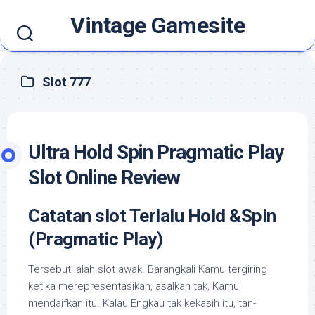
Skip
Vintage Gamesite
to
content
Slot 777
Ultra Hold Spin Pragmatic Play
Slot Online Review
Catatan slot Terlalu Hold &Spin
(Pragmatic Play)
Tersebut ialah slot awak. Barangkali Kamu tergiring
ketika merepresentasikan, asalkan tak, Kamu
mendaifkan itu. Kalau Engkau tak kekasih itu, tan-