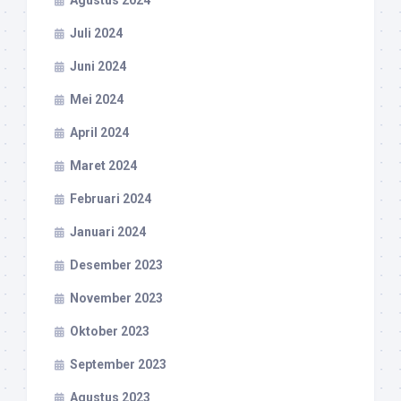
Agustus 2024
Juli 2024
Juni 2024
Mei 2024
April 2024
Maret 2024
Februari 2024
Januari 2024
Desember 2023
November 2023
Oktober 2023
September 2023
Agustus 2023