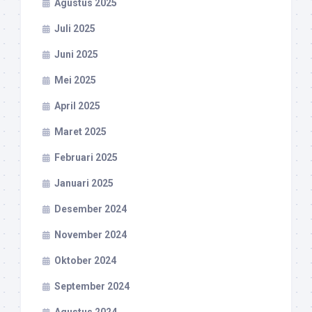
Agustus 2025
Juli 2025
Juni 2025
Mei 2025
April 2025
Maret 2025
Februari 2025
Januari 2025
Desember 2024
November 2024
Oktober 2024
September 2024