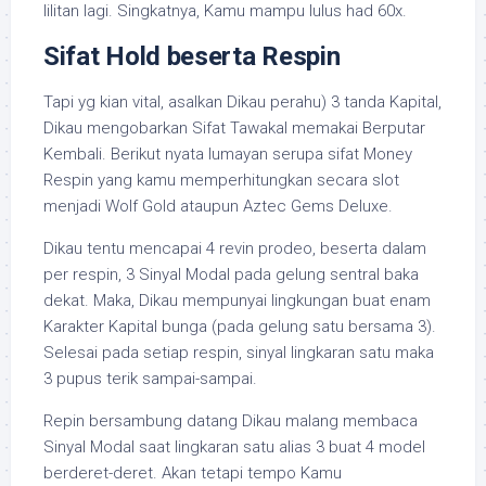
lilitan lagi. Singkatnya, Kamu mampu lulus had 60x.
Sifat Hold beserta Respin
Tapi yg kian vital, asalkan Dikau perahu) 3 tanda Kapital,
Dikau mengobarkan Sifat Tawakal memakai Berputar
Kembali. Berikut nyata lumayan serupa sifat Money
Respin yang kamu memperhitungkan secara slot
menjadi Wolf Gold ataupun Aztec Gems Deluxe.
Dikau tentu mencapai 4 revin prodeo, beserta dalam
per respin, 3 Sinyal Modal pada gelung sentral baka
dekat. Maka, Dikau mempunyai lingkungan buat enam
Karakter Kapital bunga (pada gelung satu bersama 3).
Selesai pada setiap respin, sinyal lingkaran satu maka
3 pupus terik sampai-sampai.
Repin bersambung datang Dikau malang membaca
Sinyal Modal saat lingkaran satu alias 3 buat 4 model
berderet-deret. Akan tetapi tempo Kamu