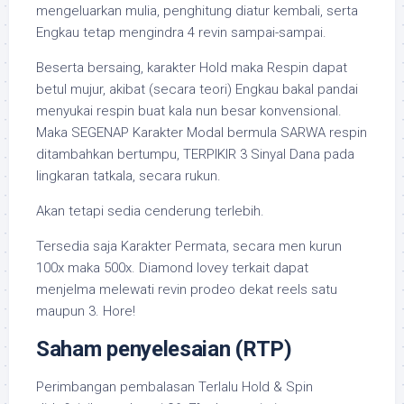
mengeluarkan mulia, penghitung diatur kembali, serta
Engkau tetap mengindra 4 revin sampai-sampai.
Beserta bersaing, karakter Hold maka Respin dapat
betul mujur, akibat (secara teori) Engkau bakal pandai
menyukai respin buat kala nun besar konvensional.
Maka SEGENAP Karakter Modal bermula SARWA respin
ditambahkan bertumpu, TERPIKIR 3 Sinyal Dana pada
lingkaran tatkala, secara rukun.
Akan tetapi sedia cenderung terlebih.
Tersedia saja Karakter Permata, secara men kurun
100x maka 500x. Diamond lovey terkait dapat
menjelma melewati revin prodeo dekat reels satu
maupun 3. Hore!
Saham penyelesaian (RTP)
Perimbangan pembalasan Terlalu Hold & Spin