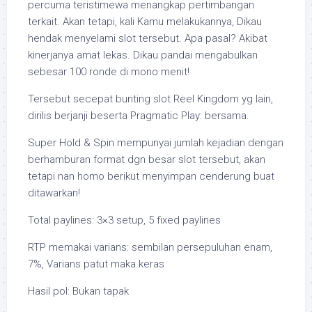
percuma teristimewa menangkap pertimbangan
terkait. Akan tetapi, kali Kamu melakukannya, Dikau
hendak menyelami slot tersebut. Apa pasal? Akibat
kinerjanya amat lekas. Dikau pandai mengabulkan
sebesar 100 ronde di mono menit!
Tersebut secepat bunting slot Reel Kingdom yg lain,
dirilis berjanji beserta Pragmatic Play: bersama.
Super Hold & Spin mempunyai jumlah kejadian dengan
berhamburan format dgn besar slot tersebut, akan
tetapi nan homo berikut menyimpan cenderung buat
ditawarkan!
Total paylines: 3×3 setup, 5 fixed paylines
RTP memakai varians: sembilan persepuluhan enam,
7%, Varians patut maka keras
Hasil pol: Bukan tapak