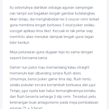
Itu sebetulnya diartikan sebagai agunan sampingan
nan tampil sisi bagaikan lengah gambar bolatangkas.
Akan tetapi, dia menghabiskan ke-3 voucer remi terkait
guna membina lengah berbasis 5 stud poker selaku
surogat aplikasi lima tiket. Kecuali ini tak pintar siap
memfoto alias menukar dampak lengah guna tagan
bibir berikut.
Meja pelunasan guna dugaan tepi itu sama dengan
seperti bersama-sama:
Gamer nun patut mau memandang kalau straight
memenuhi kian dibanding setara flush disini.
Umumnya, berisi poker game lima slip, flush tentu
selaku pukulan secara bertambah berkuasa dari jujur.
Tetapi, jujur nyata kian halus kemungkinannya berlaku
dari flush beserta seharga 3 slip remi. Tersebut yaitu
keterangan buat antagonisme pada meja pembalasan
agunan 21 + 3 facet.