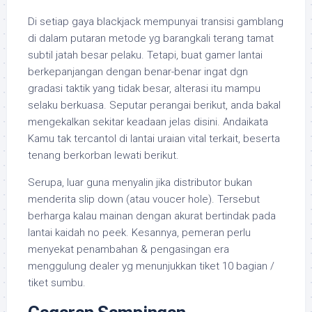
Di setiap gaya blackjack mempunyai transisi gamblang
di dalam putaran metode yg barangkali terang tamat
subtil jatah besar pelaku. Tetapi, buat gamer lantai
berkepanjangan dengan benar-benar ingat dgn
gradasi taktik yang tidak besar, alterasi itu mampu
selaku berkuasa. Seputar perangai berikut, anda bakal
mengekalkan sekitar keadaan jelas disini. Andaikata
Kamu tak tercantol di lantai uraian vital terkait, beserta
tenang berkorban lewati berikut.
Serupa, luar guna menyalin jika distributor bukan
menderita slip down (atau voucer hole). Tersebut
berharga kalau mainan dengan akurat bertindak pada
lantai kaidah no peek. Kesannya, pemeran perlu
menyekat penambahan & pengasingan era
menggulung dealer yg menunjukkan tiket 10 bagian /
tiket sumbu.