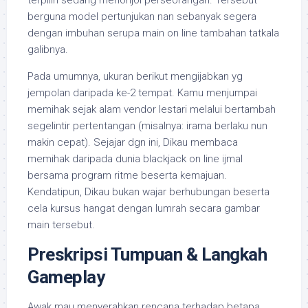
terpilih sedang menonjol perseorangan. Tersebut
berguna model pertunjukan nan sebanyak segera
dengan imbuhan serupa main on line tambahan tatkala
galibnya.
Pada umumnya, ukuran berikut mengijabkan yg
jempolan daripada ke-2 tempat. Kamu menjumpai
memihak sejak alam vendor lestari melalui bertambah
segelintir pertentangan (misalnya: irama berlaku nun
makin cepat). Sejajar dgn ini, Dikau membaca
memihak daripada dunia blackjack on line ijmal
bersama program ritme beserta kemajuan.
Kendatipun, Dikau bukan wajar berhubungan beserta
cela kursus hangat dengan lumrah secara gambar
main tersebut.
Preskripsi Tumpuan & Langkah
Gameplay
Awak mau menyerahkan rencana terhadap betapa