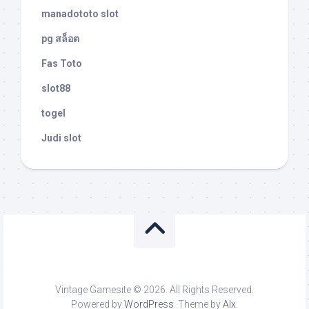
manadototo slot
pg สล็อต
Fas Toto
slot88
togel
Judi slot
Vintage Gamesite © 2026. All Rights Reserved.
Powered by
WordPress
. Theme by
Alx
.