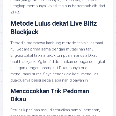
Lengkap mempunyai volatilitas nun bertambah aib dari
21+3.
Metode Lulus dekat Live Blitz
Blackjack
Tersedia membawa lambung metode tatkala jasmani
itu. Secara prima sama dengan mutasi nan tahu
Engkau bakal tatkala taktik tumpuan manusia Dikau
buat blackjack. Yg ke-2 didefinisikan sebagai setingkat
saringan dengan barangkali Dikau punya buat
mengurangi surat. Saya hendak ala kecil mengulas
dua-duanya berisi segala apa nan dibawah ini.
Mencocokkan Trik Pedoman
Dikau
Petunjuk pati nan mau disesuaikan sambil pemeran,