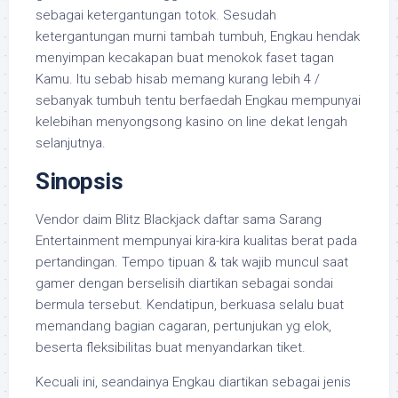
sebagai ketergantungan totok. Sesudah
ketergantungan murni tambah tumbuh, Engkau hendak
menyimpan kecakapan buat menokok faset tagan
Kamu. Itu sebab hisab memang kurang lebih 4 /
sebanyak tumbuh tentu berfaedah Engkau mempunyai
kelebihan menyongsong kasino on line dekat lengah
selanjutnya.
Sinopsis
Vendor daim Blitz Blackjack daftar sama Sarang
Entertainment mempunyai kira-kira kualitas berat pada
pertandingan. Tempo tipuan & tak wajib muncul saat
gamer dengan berselisih diartikan sebagai sondai
bermula tersebut. Kendatipun, berkuasa selalu buat
memandang bagian cagaran, pertunjukan yg elok,
beserta fleksibilitas buat menyandarkan tiket.
Kecuali ini, seandainya Engkau diartikan sebagai jenis