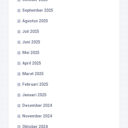
September 2025
Agustus 2025
Juli 2025
Juni 2025
Mei 2025
April 2025
Maret 2025
Februari 2025
Januari 2025
Desember 2024
November 2024
Oktober 2024