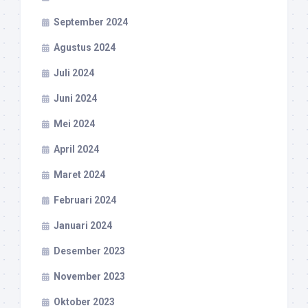
September 2024
Agustus 2024
Juli 2024
Juni 2024
Mei 2024
April 2024
Maret 2024
Februari 2024
Januari 2024
Desember 2023
November 2023
Oktober 2023