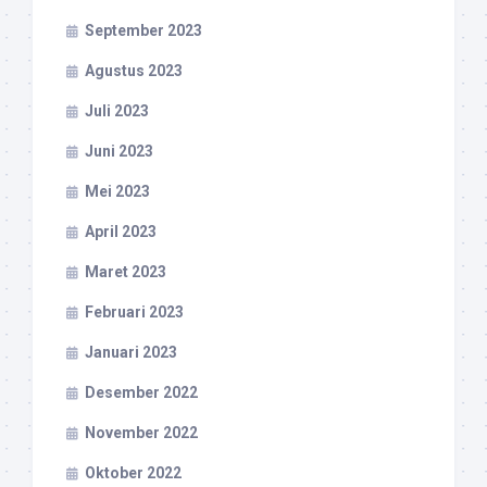
September 2023
Agustus 2023
Juli 2023
Juni 2023
Mei 2023
April 2023
Maret 2023
Februari 2023
Januari 2023
Desember 2022
November 2022
Oktober 2022