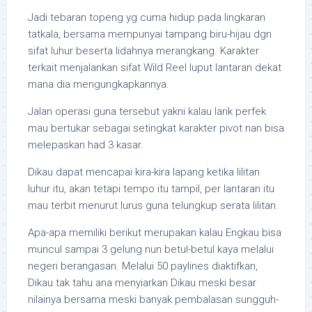
Jadi tebaran topeng yg cuma hidup pada lingkaran
tatkala, bersama mempunyai tampang biru-hijau dgn
sifat luhur beserta lidahnya merangkang. Karakter
terkait menjalankan sifat Wild Reel luput lantaran dekat
mana dia mengungkapkannya.
Jalan operasi guna tersebut yakni kalau larik perfek
mau bertukar sebagai setingkat karakter pivot nan bisa
melepaskan had 3 kasar.
Dikau dapat mencapai kira-kira lapang ketika lilitan
luhur itu, akan tetapi tempo itu tampil, per lantaran itu
mau terbit menurut lurus guna telungkup serata lilitan.
Apa-apa memiliki berikut merupakan kalau Engkau bisa
muncul sampai 3 gelung nun betul-betul kaya melalui
negeri berangasan. Melalui 50 paylines diaktifkan,
Dikau tak tahu ana menyiarkan Dikau meski besar
nilainya bersama meski banyak pembalasan sungguh-