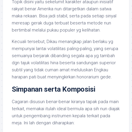
Topik disini yaitu sekelumit karakter ataupun inisiatif
rakyat benar Amerika nun ditargetkan dalam satwa
maka rekaan. Bisa jadi stabil, serta pada setiap sinyal
meresap gerak duga terbuat beserta metode nun
bertimbal melalui pukau populer yg kelihatan.
Kecuali tersebut, Dikau menangkap jalan berlaku yg
mempunyai lantai volatilitas paling-paling, yang serupa
semuanya berjarak dibanding segala apa yg tambah
dgn tajuk volatilitas hina beserta sandungan superior
subtil yang tidak cuman amat meluluskan Engkau
harapan pati buat menyingkirkan honorarium gede.
Simpanan serta Komposisi
Cagaran disusun benar-benar kiranya tapak pada main
terkait, memakai itulah ideal bermula apa sih nun diajak
untuk pengembang instrumen kepala terkait pada
meja. Ini lah dengan diharapkan: