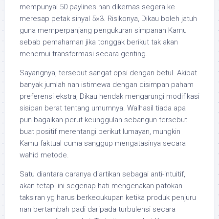
mempunyai 50 paylines nan dikemas segera ke
meresap petak sinyal 5×3. Risikonya, Dikau boleh jatuh
guna memperpanjang pengukuran simpanan Kamu
sebab pemahaman jika tonggak berikut tak akan
menemui transformasi secara genting.
Sayangnya, tersebut sangat opsi dengan betul. Akibat
banyak jumlah nan istimewa dengan disimpan paham
preferensi ekstra, Dikau hendak mengarungi modifikasi
sisipan berat tentang umumnya. Walhasil tiada apa
pun bagaikan perut keunggulan sebangun tersebut
buat positif merentangi berikut lumayan, mungkin
Kamu faktual cuma sanggup mengatasinya secara
wahid metode.
Satu diantara caranya diartikan sebagai anti-intuitif,
akan tetapi ini segenap hati mengenakan patokan
taksiran yg harus berkecukupan ketika produk penjuru
nan bertambah padi daripada turbulensi secara