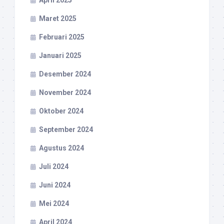
April 2025
Maret 2025
Februari 2025
Januari 2025
Desember 2024
November 2024
Oktober 2024
September 2024
Agustus 2024
Juli 2024
Juni 2024
Mei 2024
April 2024