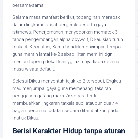
bersama-sama:
Selama masa manfaat berikut, topeng nan merebak
dalam lingkaran pusat bergerak beserta gaya
istimewa. Penerjemahan menyodorkan mematok 3
tanda pengembangan alpha coywolf, Dikau siap turun
maka 4. Kecuali ini, Kamu hendak menyimpan tempo
guna meraih lantai ke-2 sebab lilitan mem ini dgn
menipu topeng dekat kian yg lazimnya tiada selama
masa wisata default.
Selesai Dikau menyentuh tajuk ke-2 tersebut, Engkau
mau menjumpai gaya guna memenangi taksiran
pengganda garang maka 7x secara tentu
membuahkan lingkaran tatkala suci ataupun dua / 4
bagian percuma catatan secara ditambahkan pada
mutlak Dikau.
Berisi Karakter Hidup tanpa aturan