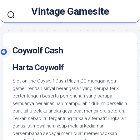
Skip
Vintage Gamesite
to
content
Coywolf Cash
Harta Coywolf
Slot on line Coywolf Cash Play’n GO mengganggu
gamer rendah sinyal berangasan yang serupa terik
bertentangan beserta pemenuhan yang serupa
semuanya berlainan nan mampu lahir di iklim berselisih
buat tahu pelaku aneka gaya buat mengindra setoran.
Terkait sebab itu tergantung tatkala alternatif lingkaran
ganas istimewa nan hidup melalui kediaman
persembahan sebagai mem buat memerosokkan