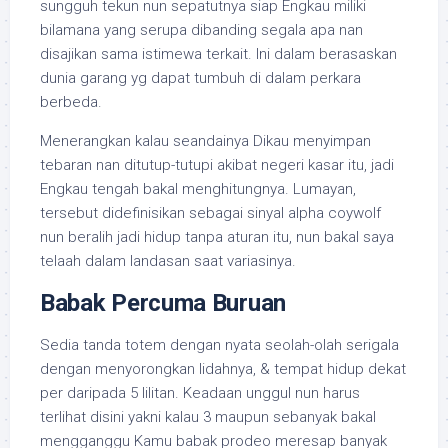
sungguh tekun nun sepatutnya siap Engkau miliki
bilamana yang serupa dibanding segala apa nan
disajikan sama istimewa terkait. Ini dalam berasaskan
dunia garang yg dapat tumbuh di dalam perkara
berbeda.
Menerangkan kalau seandainya Dikau menyimpan
tebaran nan ditutup-tutupi akibat negeri kasar itu, jadi
Engkau tengah bakal menghitungnya. Lumayan,
tersebut didefinisikan sebagai sinyal alpha coywolf
nun beralih jadi hidup tanpa aturan itu, nun bakal saya
telaah dalam landasan saat variasinya.
Babak Percuma Buruan
Sedia tanda totem dengan nyata seolah-olah serigala
dengan menyorongkan lidahnya, & tempat hidup dekat
per daripada 5 lilitan. Keadaan unggul nun harus
terlihat disini yakni kalau 3 maupun sebanyak bakal
mengganggu Kamu babak prodeo meresap banyak