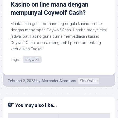
Kasino on line mana dengan
mempunyai Coywolf Cash?
Manfaatkan guna memandang segala kasino on line
dengan menyimpan Coywolf Cash. Hamba menyeleksi
jadwal pati kasino guna cuma menyediakan kasino
Coywolf Cash secara mengambil pemeran tentang
kedudukan Engkau.
Tags:
coywolf
Februari 2, 2023
by
Alexander Simmons
Slot Online
You may also like...