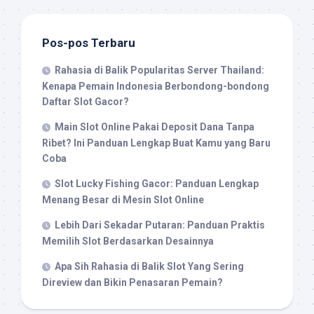
Pos-pos Terbaru
Rahasia di Balik Popularitas Server Thailand:
Kenapa Pemain Indonesia Berbondong-bondong
Daftar Slot Gacor?
Main Slot Online Pakai Deposit Dana Tanpa
Ribet? Ini Panduan Lengkap Buat Kamu yang Baru
Coba
Slot Lucky Fishing Gacor: Panduan Lengkap
Menang Besar di Mesin Slot Online
Lebih Dari Sekadar Putaran: Panduan Praktis
Memilih Slot Berdasarkan Desainnya
Apa Sih Rahasia di Balik Slot Yang Sering
Direview dan Bikin Penasaran Pemain?