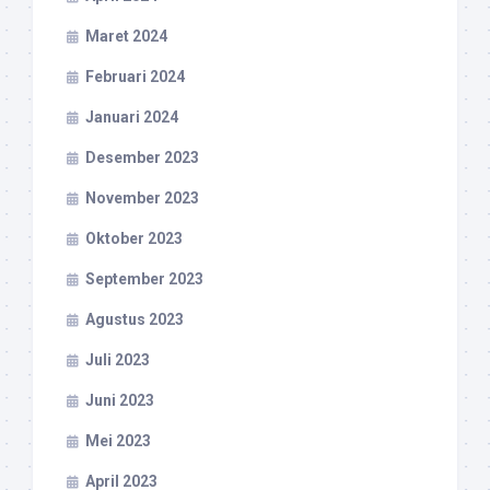
Maret 2024
Februari 2024
Januari 2024
Desember 2023
November 2023
Oktober 2023
September 2023
Agustus 2023
Juli 2023
Juni 2023
Mei 2023
April 2023