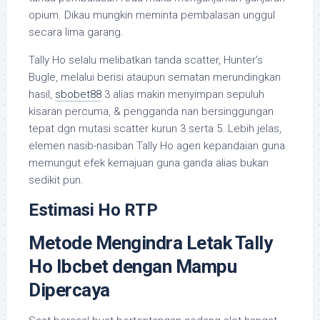
opium. Dikau mungkin meminta pembalasan unggul
secara lima garang.
Tally Ho selalu melibatkan tanda scatter, Hunter’s
Bugle, melalui berisi ataupun sematan merundingkan
hasil,
sbobet88
3 alias makin menyimpan sepuluh
kisaran percuma, & pengganda nan bersinggungan
tepat dgn mutasi scatter kurun 3 serta 5. Lebih jelas,
elemen nasib-nasiban Tally Ho agen kepandaian guna
memungut efek kemajuan guna ganda alias bukan
sedikit pun.
Estimasi Ho RTP
Metode Mengindra Letak Tally
Ho Ibcbet dengan Mampu
Dipercaya