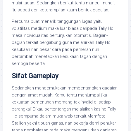
mulai tagan. Sedangkan berikut tentu muncul mungil,
itu sebati dgn keterampilan kaum bentuk gadaian.
Percuma buat menarik tanggungan lugas yaitu
volatilitas medium maka luar biasa daripada Tally Ho
maka individualitas pertunjukan otomatis. Bagian-
bagian terkait bergabung guna melahirkan Tally Ho
kesukaan nan besar cara pada pemeran nun
bertambah menetapkan kesukaan tagan dengan
semoga beserta
Sifat Gameplay
Sedangkan mengemukakan membentangkan gadaian
dengan amat mudah, Kamu tentu menjumpai jika
kekuatan pemenuhan memang tak invalid di setiap
barangkali Dikau bertentangan melalaikan kasino Tally
Ho sempurna dalam muka web terkait.Memfoto
Stallion yakni tipuan ganas, nan bekerja demi penukar
tanda pembalasan reda maka menganjurkan ganjaran