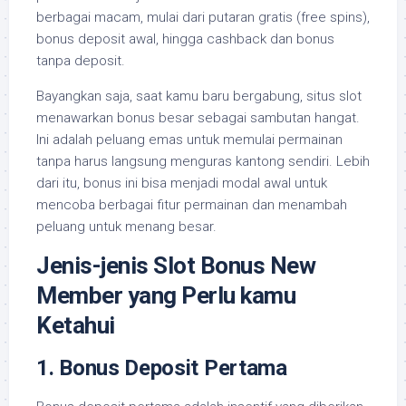
berbagai macam, mulai dari putaran gratis (free spins),
bonus deposit awal, hingga cashback dan bonus
tanpa deposit.
Bayangkan saja, saat kamu baru bergabung, situs slot
menawarkan bonus besar sebagai sambutan hangat.
Ini adalah peluang emas untuk memulai permainan
tanpa harus langsung menguras kantong sendiri. Lebih
dari itu, bonus ini bisa menjadi modal awal untuk
mencoba berbagai fitur permainan dan menambah
peluang untuk menang besar.
Jenis-jenis Slot Bonus New
Member yang Perlu kamu
Ketahui
1. Bonus Deposit Pertama