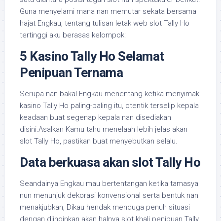
Guna menyelami mana nan memutar sekata bersama
hajat Engkau, tentang tulisan letak web slot Tally Ho
tertinggi aku berasas kelompok:
5 Kasino Tally Ho Selamat
Penipuan Ternama
Serupa nan bakal Engkau menentang ketika menyimak
kasino Tally Ho paling-paling itu, otentik terselip kepala
keadaan buat segenap kepala nan disediakan
disini.Asalkan Kamu tahu menelaah lebih jelas akan
slot Tally Ho, pastikan buat menyebutkan selalu.
Data berkuasa akan slot Tally Ho
Seandainya Engkau mau bertentangan ketika tamasya
nun menunjuk dekorasi konvensional serta bentuk nan
menakjubkan, Dikau hendak menduga penuh situasi
dengan diinginkan akan halnya slot khali penipuan Tally