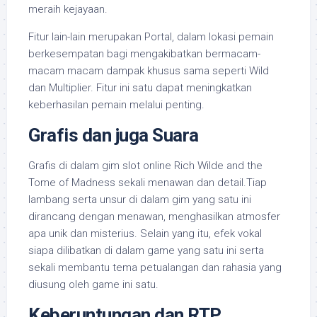
meraih kejayaan.
Fitur lain-lain merupakan Portal, dalam lokasi pemain
berkesempatan bagi mengakibatkan bermacam-
macam macam dampak khusus sama seperti Wild
dan Multiplier. Fitur ini satu dapat meningkatkan
keberhasilan pemain melalui penting.
Grafis dan juga Suara
Grafis di dalam gim slot online Rich Wilde and the
Tome of Madness sekali menawan dan detail.Tiap
lambang serta unsur di dalam gim yang satu ini
dirancang dengan menawan, menghasilkan atmosfer
apa unik dan misterius. Selain yang itu, efek vokal
siapa dilibatkan di dalam game yang satu ini serta
sekali membantu tema petualangan dan rahasia yang
diusung oleh game ini satu.
Keberuntungan dan RTP