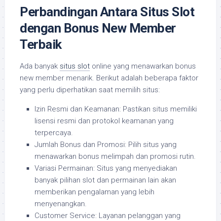
Perbandingan Antara Situs Slot
dengan Bonus New Member
Terbaik
Ada banyak
situs slot
online yang menawarkan bonus
new member menarik. Berikut adalah beberapa faktor
yang perlu diperhatikan saat memilih situs:
Izin Resmi dan Keamanan: Pastikan situs memiliki
lisensi resmi dan protokol keamanan yang
terpercaya.
Jumlah Bonus dan Promosi: Pilih situs yang
menawarkan bonus melimpah dan promosi rutin.
Variasi Permainan: Situs yang menyediakan
banyak pilihan slot dan permainan lain akan
memberikan pengalaman yang lebih
menyenangkan.
Customer Service: Layanan pelanggan yang