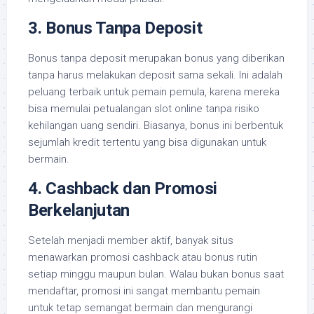
3. Bonus Tanpa Deposit
Bonus tanpa deposit merupakan bonus yang diberikan
tanpa harus melakukan deposit sama sekali. Ini adalah
peluang terbaik untuk pemain pemula, karena mereka
bisa memulai petualangan slot online tanpa risiko
kehilangan uang sendiri. Biasanya, bonus ini berbentuk
sejumlah kredit tertentu yang bisa digunakan untuk
bermain.
4. Cashback dan Promosi
Berkelanjutan
Setelah menjadi member aktif, banyak situs
menawarkan promosi cashback atau bonus rutin
setiap minggu maupun bulan. Walau bukan bonus saat
mendaftar, promosi ini sangat membantu pemain
untuk tetap semangat bermain dan mengurangi