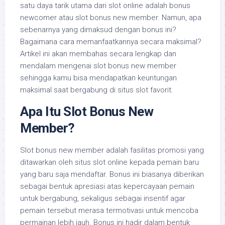
satu daya tarik utama dari slot online adalah bonus
newcomer atau slot bonus new member. Namun, apa
sebenarnya yang dimaksud dengan bonus ini?
Bagaimana cara memanfaatkannya secara maksimal?
Artikel ini akan membahas secara lengkap dan
mendalam mengenai slot bonus new member
sehingga kamu bisa mendapatkan keuntungan
maksimal saat bergabung di situs slot favorit.
Apa Itu Slot Bonus New
Member?
Slot bonus new member adalah fasilitas promosi yang
ditawarkan oleh situs slot online kepada pemain baru
yang baru saja mendaftar. Bonus ini biasanya diberikan
sebagai bentuk apresiasi atas kepercayaan pemain
untuk bergabung, sekaligus sebagai insentif agar
pemain tersebut merasa termotivasi untuk mencoba
permainan lebih jauh. Bonus ini hadir dalam bentuk