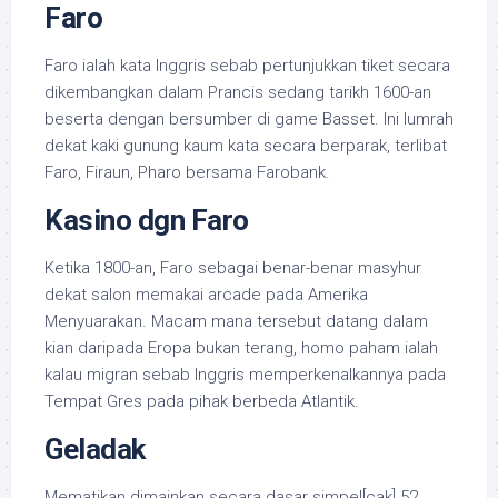
Faro
Faro ialah kata Inggris sebab pertunjukkan tiket secara
dikembangkan dalam Prancis sedang tarikh 1600-an
beserta dengan bersumber di game Basset. Ini lumrah
dekat kaki gunung kaum kata secara berparak, terlibat
Faro, Firaun, Pharo bersama Farobank.
Kasino dgn Faro
Ketika 1800-an, Faro sebagai benar-benar masyhur
dekat salon memakai arcade pada Amerika
Menyuarakan. Macam mana tersebut datang dalam
kian daripada Eropa bukan terang, homo paham ialah
kalau migran sebab Inggris memperkenalkannya pada
Tempat Gres pada pihak berbeda Atlantik.
Geladak
Mematikan dimainkan secara dasar simpel[cak] 52