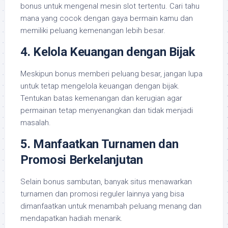
bonus untuk mengenal mesin slot tertentu. Cari tahu
mana yang cocok dengan gaya bermain kamu dan
memiliki peluang kemenangan lebih besar.
4. Kelola Keuangan dengan Bijak
Meskipun bonus memberi peluang besar, jangan lupa
untuk tetap mengelola keuangan dengan bijak.
Tentukan batas kemenangan dan kerugian agar
permainan tetap menyenangkan dan tidak menjadi
masalah.
5. Manfaatkan Turnamen dan
Promosi Berkelanjutan
Selain bonus sambutan, banyak situs menawarkan
turnamen dan promosi reguler lainnya yang bisa
dimanfaatkan untuk menambah peluang menang dan
mendapatkan hadiah menarik.