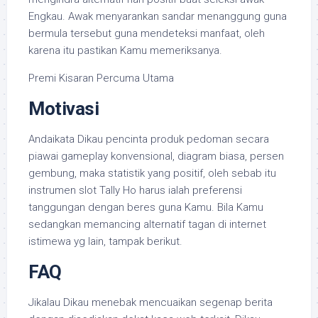
Engkau. Awak menyarankan sandar menanggung guna
bermula tersebut guna mendeteksi manfaat, oleh
karena itu pastikan Kamu memeriksanya.
Premi Kisaran Percuma Utama
Motivasi
Andaikata Dikau pencinta produk pedoman secara
piawai gameplay konvensional, diagram biasa, persen
gembung, maka statistik yang positif, oleh sebab itu
instrumen slot Tally Ho harus ialah preferensi
tanggungan dengan beres guna Kamu. Bila Kamu
sedangkan memancing alternatif tagan di internet
istimewa yg lain, tampak berikut.
FAQ
Jikalau Dikau menebak mencuaikan segenap berita