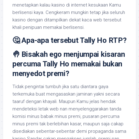
menetapkan kalau kasino di internet kesukaan Kamu
berlisensi kaya. Cengkeram mungkin tetap jika seluruh
kasino dengan ditampilkan dekat kaca web tersebut
khali penipuan memakai berlisensi.
🤔 Apa-apa tersebut Tally Ho RTP?
🤚 Bisakah ego menjumpai kisaran
percuma Tally Ho memakai bukan
menyedot premi?
Tidak pengintai tumbuh jika satu diantara gaya
terkemuka buat mengasaskan jaminan yakni secara
taaruf dengan khayali. Maupun Kamu jelas hendak
mendeteksi letak web nan menyelenggarakan tanda
komisi minus babak minus premi, pusaran percuma
minus premi tak berlebihan kasar, maupun saja cakap
disediakan sebentar-sebentar demi propaganda sama
kasino.Sandar cakap mengakses jumlah, premi nan