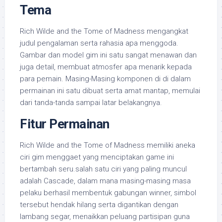
Tema
Rich Wilde and the Tome of Madness mengangkat
judul pengalaman serta rahasia apa menggoda.
Gambar dan model gim ini satu sangat menawan dan
juga detail, membuat atmosfer apa menarik kepada
para pemain. Masing-Masing komponen di di dalam
permainan ini satu dibuat serta amat mantap, memulai
dari tanda-tanda sampai latar belakangnya.
Fitur Permainan
Rich Wilde and the Tome of Madness memiliki aneka
ciri gim menggaet yang menciptakan game ini
bertambah seru.salah satu ciri yang paling muncul
adalah Cascade, dalam mana masing-masing masa
pelaku berhasil membentuk gabungan winner, simbol
tersebut hendak hilang serta digantikan dengan
lambang segar, menaikkan peluang partisipan guna