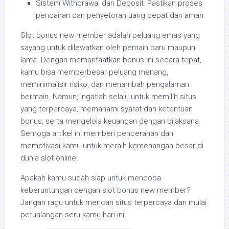
Sistem Withdrawal dan Deposit: Pastikan proses
pencairan dan penyetoran uang cepat dan aman.
Slot bonus new member adalah peluang emas yang
sayang untuk dilewatkan oleh pemain baru maupun
lama. Dengan memanfaatkan bonus ini secara tepat,
kamu bisa memperbesar peluang menang,
meminimalisir risiko, dan menambah pengalaman
bermain. Namun, ingatlah selalu untuk memilih situs
yang terpercaya, memahami syarat dan ketentuan
bonus, serta mengelola keuangan dengan bijaksana.
Semoga artikel ini memberi pencerahan dan
memotivasi kamu untuk meraih kemenangan besar di
dunia slot online!
Apakah kamu sudah siap untuk mencoba
keberuntungan dengan slot bonus new member?
Jangan ragu untuk mencari situs terpercaya dan mulai
petualangan seru kamu hari ini!