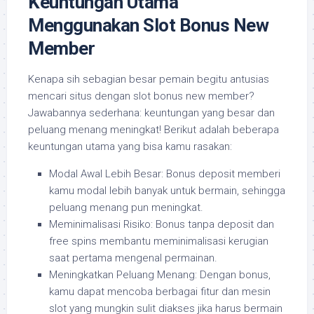
Keuntungan Utama
Menggunakan Slot Bonus New
Member
Kenapa sih sebagian besar pemain begitu antusias
mencari situs dengan slot bonus new member?
Jawabannya sederhana: keuntungan yang besar dan
peluang menang meningkat! Berikut adalah beberapa
keuntungan utama yang bisa kamu rasakan:
Modal Awal Lebih Besar: Bonus deposit memberi
kamu modal lebih banyak untuk bermain, sehingga
peluang menang pun meningkat.
Meminimalisasi Risiko: Bonus tanpa deposit dan
free spins membantu meminimalisasi kerugian
saat pertama mengenal permainan.
Meningkatkan Peluang Menang: Dengan bonus,
kamu dapat mencoba berbagai fitur dan mesin
slot yang mungkin sulit diakses jika harus bermain