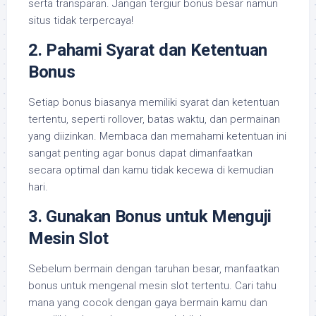
serta transparan. Jangan tergiur bonus besar namun
situs tidak terpercaya!
2. Pahami Syarat dan Ketentuan
Bonus
Setiap bonus biasanya memiliki syarat dan ketentuan
tertentu, seperti rollover, batas waktu, dan permainan
yang diizinkan. Membaca dan memahami ketentuan ini
sangat penting agar bonus dapat dimanfaatkan
secara optimal dan kamu tidak kecewa di kemudian
hari.
3. Gunakan Bonus untuk Menguji
Mesin Slot
Sebelum bermain dengan taruhan besar, manfaatkan
bonus untuk mengenal mesin slot tertentu. Cari tahu
mana yang cocok dengan gaya bermain kamu dan