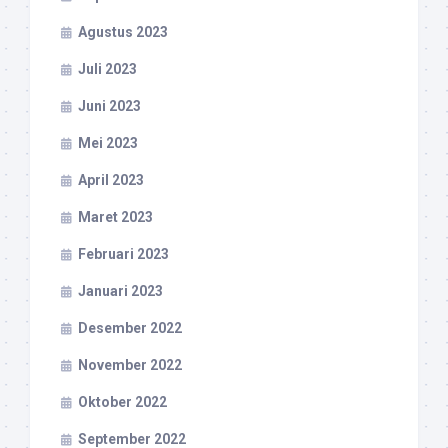
Agustus 2023
Juli 2023
Juni 2023
Mei 2023
April 2023
Maret 2023
Februari 2023
Januari 2023
Desember 2022
November 2022
Oktober 2022
September 2022