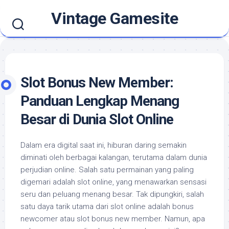
Skip
Vintage Gamesite
to
content
Slot Bonus New Member:
Panduan Lengkap Menang
Besar di Dunia Slot Online
Dalam era digital saat ini, hiburan daring semakin
diminati oleh berbagai kalangan, terutama dalam dunia
perjudian online. Salah satu permainan yang paling
digemari adalah slot online, yang menawarkan sensasi
seru dan peluang menang besar. Tak dipungkiri, salah
satu daya tarik utama dari slot online adalah bonus
newcomer atau slot bonus new member. Namun, apa