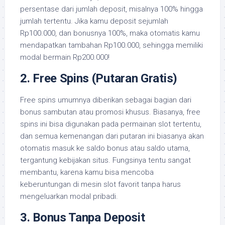
persentase dari jumlah deposit, misalnya 100% hingga
jumlah tertentu. Jika kamu deposit sejumlah
Rp100.000, dan bonusnya 100%, maka otomatis kamu
mendapatkan tambahan Rp100.000, sehingga memiliki
modal bermain Rp200.000!
2. Free Spins (Putaran Gratis)
Free spins umumnya diberikan sebagai bagian dari
bonus sambutan atau promosi khusus. Biasanya, free
spins ini bisa digunakan pada permainan slot tertentu,
dan semua kemenangan dari putaran ini biasanya akan
otomatis masuk ke saldo bonus atau saldo utama,
tergantung kebijakan situs. Fungsinya tentu sangat
membantu, karena kamu bisa mencoba
keberuntungan di mesin slot favorit tanpa harus
mengeluarkan modal pribadi.
3. Bonus Tanpa Deposit