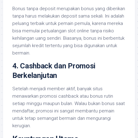
Bonus tanpa deposit merupakan bonus yang diberikan
tanpa harus melakukan deposit sama sekali. Ini adalah
peluang terbaik untuk pemain pemula, karena mereka
bisa memulai petualangan slot online tanpa risiko
kehilangan uang sendiri. Biasanya, bonus ini berbentuk
sejumlah kredit tertentu yang bisa digunakan untuk
bermain.
4. Cashback dan Promosi
Berkelanjutan
Setelah menjadi member aktif, banyak situs
menawarkan promosi cashback atau bonus rutin
setiap minggu maupun bulan. Walau bukan bonus saat
mendaftar, promosi ini sangat membantu pemain
untuk tetap semangat bermain dan mengurangi
kerugian.