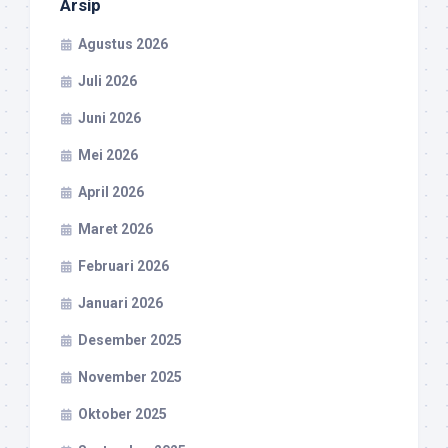
Arsip
Agustus 2026
Juli 2026
Juni 2026
Mei 2026
April 2026
Maret 2026
Februari 2026
Januari 2026
Desember 2025
November 2025
Oktober 2025