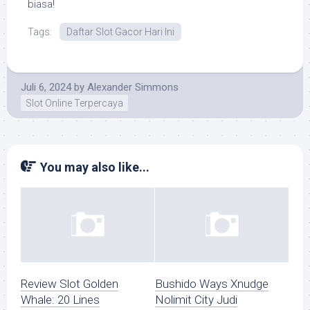
biasa!
Tags:
Daftar Slot Gacor Hari Ini
Juli 6, 2024
by
Alexander Simmons
Slot Online Terpercaya
You may also like...
Review Slot Golden
Bushido Ways Xnudge
Whale: 20 Lines
Nolimit City Judi