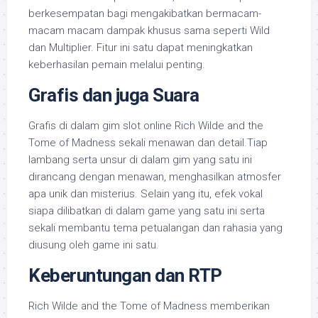
berkesempatan bagi mengakibatkan bermacam-
macam macam dampak khusus sama seperti Wild
dan Multiplier. Fitur ini satu dapat meningkatkan
keberhasilan pemain melalui penting.
Grafis dan juga Suara
Grafis di dalam gim slot online Rich Wilde and the
Tome of Madness sekali menawan dan detail.Tiap
lambang serta unsur di dalam gim yang satu ini
dirancang dengan menawan, menghasilkan atmosfer
apa unik dan misterius. Selain yang itu, efek vokal
siapa dilibatkan di dalam game yang satu ini serta
sekali membantu tema petualangan dan rahasia yang
diusung oleh game ini satu.
Keberuntungan dan RTP
Rich Wilde and the Tome of Madness memberikan