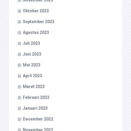
November 2023
Oktober 2023
September 2023
Agustus 2023
Juli 2023
Juni 2023
Mei 2023
April 2023
Maret 2023
Februari 2023
Januari 2023
Desember 2022
November 2022