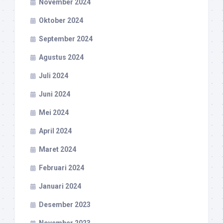
November 2024
Oktober 2024
September 2024
Agustus 2024
Juli 2024
Juni 2024
Mei 2024
April 2024
Maret 2024
Februari 2024
Januari 2024
Desember 2023