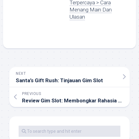
Terpercaya > Cara
Menang Main Dan
Ulasan
NEXT
Santa’s Gift Rush: Tinjauan Gim Slot
PREVIOUS
Review Gim Slot: Membongkar Rahasia Desert Treasure