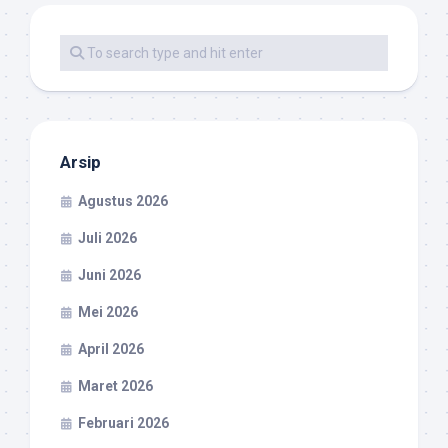
Arsip
Agustus 2026
Juli 2026
Juni 2026
Mei 2026
April 2026
Maret 2026
Februari 2026