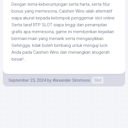
Dengan tema keberuntungan serta harta, serta fitur
bonus yang memesona, Caishen Wins ialah alternatif
siapa akurat kepada kelompok penggemar slot online.
Serta taraf RTP SLOT siapa tinggi dan penampilan
grafis apa memesona, game ini memberikan kejadian
bermain-main yang menarik serta mengasyikkan.
Sehingga, tidak boleh bimbang untuk menguji luck
Anda pada Caishen Wins dan menangkan anugerah
besar!…
September 25, 2024
by
Alexander Simmons
Slot