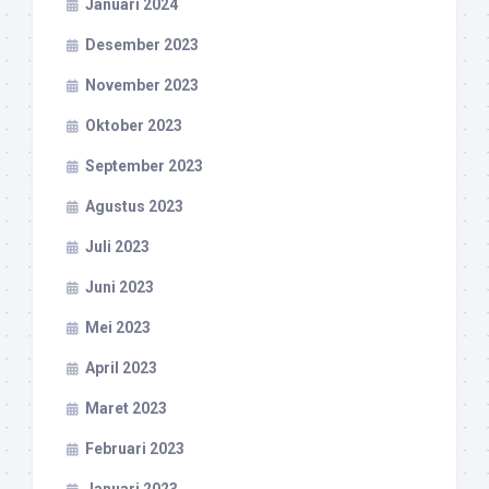
Januari 2024
Desember 2023
November 2023
Oktober 2023
September 2023
Agustus 2023
Juli 2023
Juni 2023
Mei 2023
April 2023
Maret 2023
Februari 2023