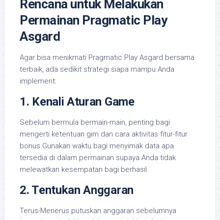
Rencana untuk Melakukan
Permainan Pragmatic Play
Asgard
Agar bisa menikmati Pragmatic Play Asgard bersama
terbaik, ada sedikit strategi siapa mampu Anda
implement:
1. Kenali Aturan Game
Sebelum bermula bermain-main, penting bagi
mengerti ketentuan gim dan cara aktivitas fitur-fitur
bonus.Gunakan waktu bagi menyimak data apa
tersedia di dalam permainan supaya Anda tidak
melewatkan kesempatan bagi berhasil.
2. Tentukan Anggaran
Terus-Menerus putuskan anggaran sebelumnya