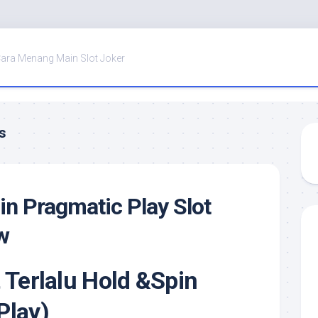
ara Menang Main Slot Joker
s
in Pragmatic Play Slot
w
 Terlalu Hold &Spin
Play)