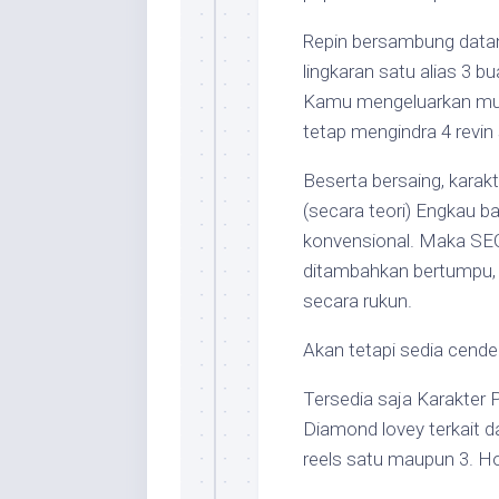
Repin bersambung data
lingkaran satu alias 3 b
Kamu mengeluarkan muli
tetap mengindra 4 revi
Beserta bersaing, karak
(secara teori) Engkau b
konvensional. Maka SE
ditambahkan bertumpu, T
secara rukun.
Akan tetapi sedia cender
Tersedia saja Karakter
Diamond lovey terkait 
reels satu maupun 3. Ho