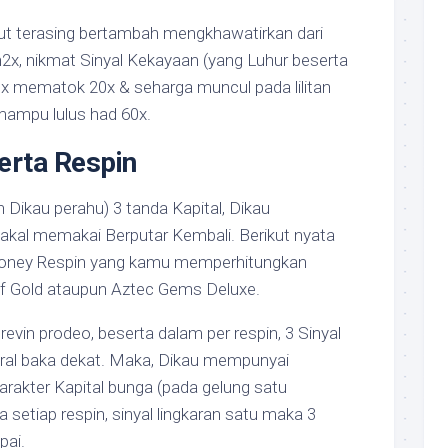
kut terasing bertambah mengkhawatirkan dari
2x, nikmat Sinyal Kekayaan (yang Luhur beserta
1x mematok 20x & seharga muncul pada lilitan
mampu lulus had 60x.
erta Respin
an Dikau perahu) 3 tanda Kapital, Dikau
kal memakai Berputar Kembali. Berikut nyata
Money Respin yang kamu memperhitungkan
lf Gold ataupun Aztec Gems Deluxe.
evin prodeo, beserta dalam per respin, 3 Sinyal
ral baka dekat. Maka, Dikau mempunyai
rakter Kapital bunga (pada gelung satu
 setiap respin, sinyal lingkaran satu maka 3
pai.