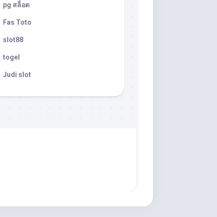
pg สล็อต
Fas Toto
slot88
togel
Judi slot