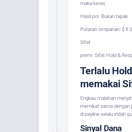
maka keras
Hasil pol: Bukan tapak
Putaran simpanan: $ € 0
Sifat
premi: Sifat Hold & Res
Terlalu Hol
memakai Si
Engkau malahan menyim
memikat sama dengan jika
di payline selalu indah 
Sinyal Dana