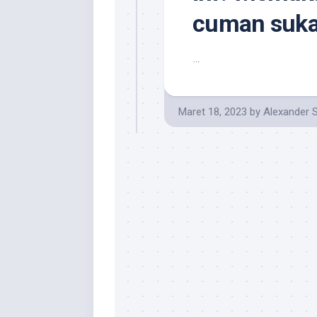
cuman suk
…
Maret 18, 2023
by
Alexander