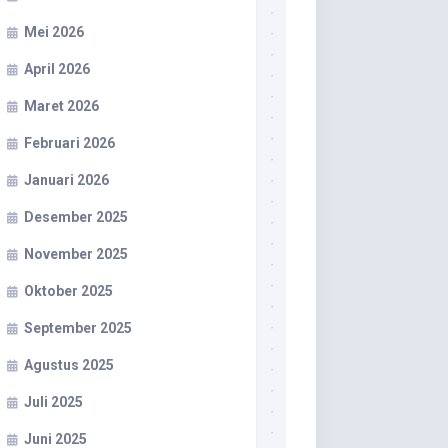
Mei 2026
April 2026
Maret 2026
Februari 2026
Januari 2026
Desember 2025
November 2025
Oktober 2025
September 2025
Agustus 2025
Juli 2025
Juni 2025