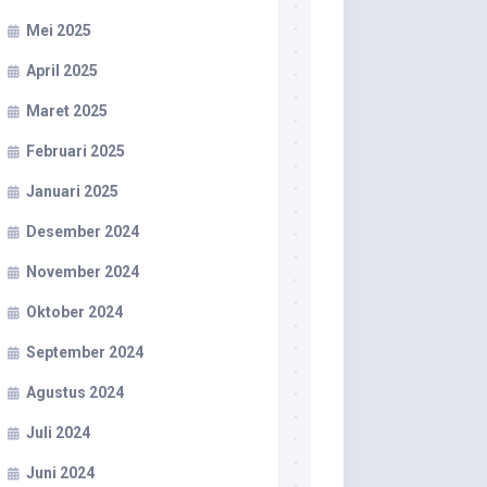
Mei 2025
April 2025
Maret 2025
Februari 2025
Januari 2025
Desember 2024
November 2024
Oktober 2024
September 2024
Agustus 2024
Juli 2024
Juni 2024