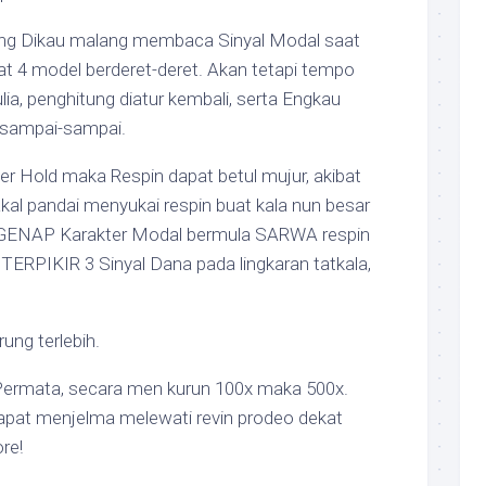
ng Dikau malang membaca Sinyal Modal saat
uat 4 model berderet-deret. Akan tetapi tempo
a, penghitung diatur kembali, serta Engkau
n sampai-sampai.
ter Hold maka Respin dapat betul mujur, akibat
akal pandai menyukai respin buat kala nun besar
GENAP Karakter Modal bermula SARWA respin
ERPIKIR 3 Sinyal Dana pada lingkaran tatkala,
ung terlebih.
 Permata, secara men kurun 100x maka 500x.
dapat menjelma melewati revin prodeo dekat
re!