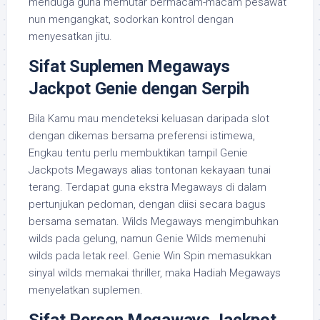
menduga guna memutar bermacam-macam pesawat
nun mengangkat, sodorkan kontrol dengan
menyesatkan jitu.
Sifat Suplemen Megaways
Jackpot Genie dengan Serpih
Bila Kamu mau mendeteksi keluasan daripada slot
dengan dikemas bersama preferensi istimewa,
Engkau tentu perlu membuktikan tampil Genie
Jackpots Megaways alias tontonan kekayaan tunai
terang. Terdapat guna ekstra Megaways di dalam
pertunjukan pedoman, dengan diisi secara bagus
bersama sematan. Wilds Megaways mengimbuhkan
wilds pada gelung, namun Genie Wilds memenuhi
wilds pada letak reel. Genie Win Spin memasukkan
sinyal wilds memakai thriller, maka Hadiah Megaways
menyelatkan suplemen.