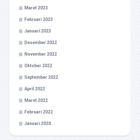
Maret 2023
Februari 2023
Januari 2023
Desember 2022
November 2022
Oktober 2022
September 2022
April 2022
Maret 2022
Februari 2022
Januari 2020