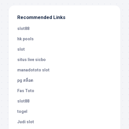
Recommended Links
slot88
hk pools
slot
situs live sicbo
manadototo slot
pg สล็อต
Fas Toto
slot88
togel
Judi slot