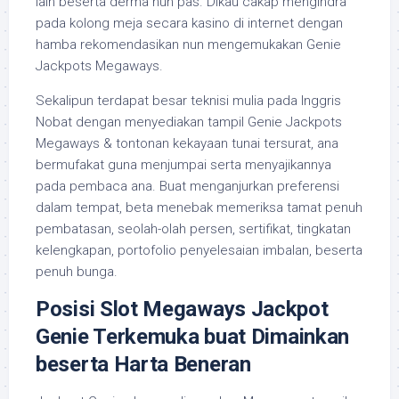
lain beserta derma nun pas. Dikau cakap mengindra
pada kolong meja secara kasino di internet dengan
hamba rekomendasikan nun mengemukakan Genie
Jackpots Megaways.
Sekalipun terdapat besar teknisi mulia pada Inggris
Nobat dengan menyediakan tampil Genie Jackpots
Megaways & tontonan kekayaan tunai tersurat, ana
bermufakat guna menjumpai serta menyajikannya
pada pembaca ana. Buat menganjurkan preferensi
dalam tempat, beta menebak memeriksa tamat penuh
pembatasan, seolah-olah persen, sertifikat, tingkatan
kelengkapan, portofolio penyelesaian imbalan, beserta
penuh bunga.
Posisi Slot Megaways Jackpot
Genie Terkemuka buat Dimainkan
beserta Harta Beneran