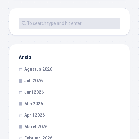
Arsip
Agustus 2026
Juli 2026
Juni 2026
Mei 2026
April 2026
Maret 2026
Februari 2026