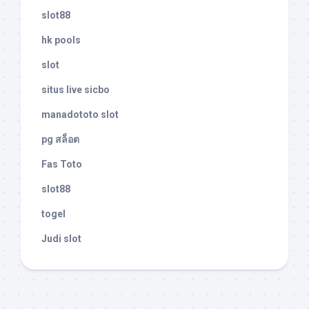
slot88
hk pools
slot
situs live sicbo
manadototo slot
pg สล็อต
Fas Toto
slot88
togel
Judi slot