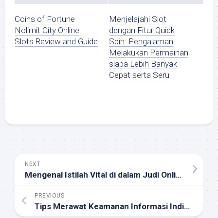
Coins of Fortune
Menjelajahi Slot
Nolimit City Online
dengan Fitur Quick
Slots Review and Guide
Spin: Pengalaman
Melakukan Permainan
siapa Lebih Banyak
Cepat serta Seru
NEXT
Mengenal Istilah Vital di dalam Judi Online
PREVIOUS
Tips Merawat Keamanan Informasi Individu Engkau Ketika Bermain-Main Poker Online