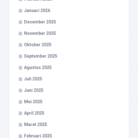
Januari 2026
Desember 2025
November 2025
Oktober 2025
September 2025
Agustus 2025
Juli 2025
Juni 2025
Mei 2025
April 2025
Maret 2025
Februari 2025