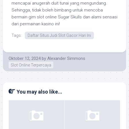
mencapai anugerah duit tunai yang mengundang.
Sehingga, tidak boleh bimbang untuk mencoba
bermain gim slot online Sugar Skulls dan alami sensasi
dari permainan kasino ini!
Tags:
Daftar Situs Judi Slot Gacor Hari Ini
Oktober 12, 2024
by
Alexander Simmons
Slot Online Terpercaya
You may also like...