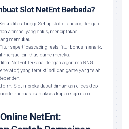
buat Slot NetEnt Berbeda?
Berkualitas Tinggi: Setiap slot dirancang dengan
gi dan animasi yang halus, menciptakan
 yang memukau.
: Fitur seperti cascading reels, fitur bonus menarik,
if menjadi ciri khas game mereka.
lan: NetEnt terkenal dengan algoritma RNG
erator) yang terbukti adil dan game yang telah
ndependen.
tform: Slot mereka dapat dimainkan di desktop
obile, memastikan akses kapan saja dan di
 Online NetEnt: