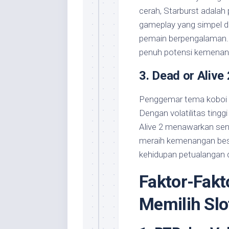
cerah, Starburst adalah 
gameplay yang simpel d
pemain berpengalaman. 
penuh potensi kemenan
3. Dead or Alive 
Penggemar tema koboi d
Dengan volatilitas tingg
Alive 2 menawarkan se
meraih kemenangan bes
kehidupan petualangan d
Faktor-Fakt
Memilih Slo