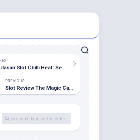
NEXT
Ulasan Slot Chilli Heat: Sensasi Pedas yang Menggoda di Dunia Mesin Slot Online
PREVIOUS
Slot Review The Magic Cauldron Enchanted Brew: Menyingkap Keajaiban di Dunia Slot Online