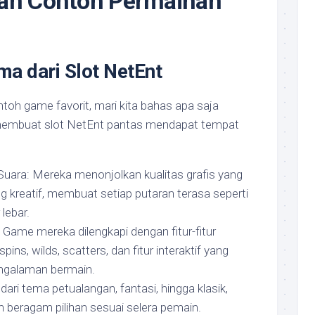
dan Contoh Permainan
ma dari Slot NetEnt
oh game favorit, mari kita bahas apa saja
membuat slot NetEnt pantas mendapat tempat
 Suara: Mereka menonjolkan kualitas grafis yang
 kreatif, membuat setiap putaran terasa seperti
lebar.
: Game mereka dilengkapi dengan fitur-fitur
spins, wilds, scatters, dan fitur interaktif yang
galaman bermain.
 dari tema petualangan, fantasi, hingga klasik,
beragam pilihan sesuai selera pemain.