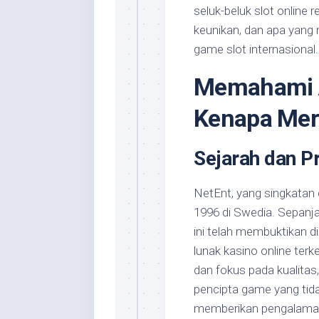
seluk-beluk slot online
keunikan, dan apa yang 
game slot internasional.
Memahami A
Kenapa Mer
Sejarah dan Pr
NetEnt, yang singkatan 
1996 di Swedia. Sepanja
ini telah membuktikan d
lunak kasino online ter
dan fokus pada kualitas
pencipta game yang tida
memberikan pengalaman