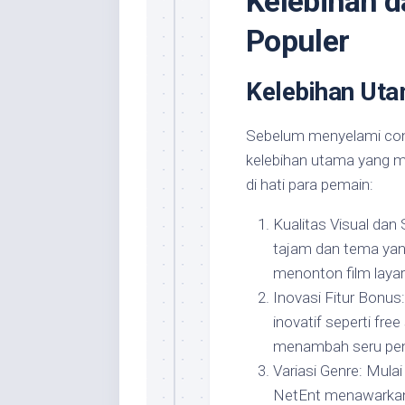
Kelebihan 
Populer
Kelebihan Uta
Sebelum menyelami cont
kelebihan utama yang 
di hati para pemain:
Kualitas Visual dan
tajam dan tema yang
menonton film layar 
Inovasi Fitur Bonus
inovatif seperti free 
menambah seru pen
Variasi Genre: Mulai
NetEnt menawarkan 