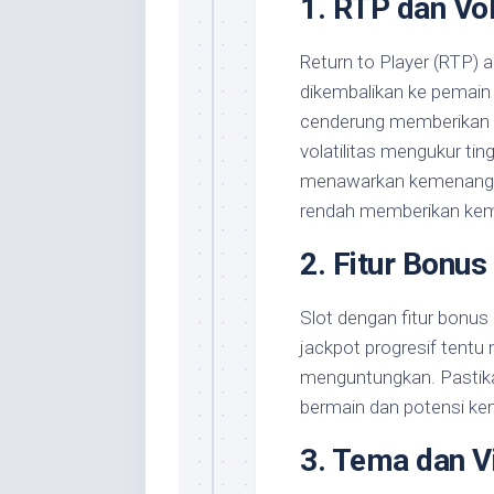
1. RTP dan Vol
Return to Player (RTP) 
dikembalikan ke pemain 
cenderung memberikan p
volatilitas mengukur tingk
menawarkan kemenangan 
rendah memberikan kem
2. Fitur Bonus
Slot dengan fitur bonus 
jackpot progresif tent
menguntungkan. Pastikan
bermain dan potensi ke
3. Tema dan V