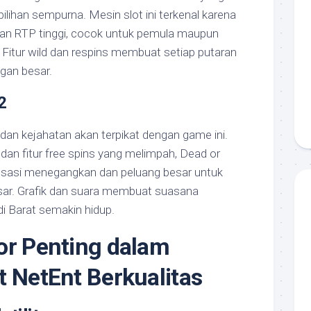
pilihan sempurna. Mesin slot ini terkenal karena
an RTP tinggi, cocok untuk pemula maupun
Fitur wild dan respins membuat setiap putaran
gan besar.
2
an kejahatan akan terpikat dengan game ini.
i dan fitur free spins yang melimpah, Dead or
nsasi menegangkan dan peluang besar untuk
ar. Grafik dan suara membuat suasana
i Barat semakin hidup.
or Penting dalam
t NetEnt Berkualitas