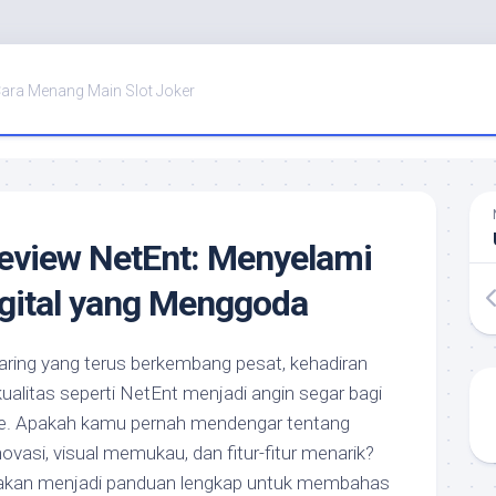
ara Menang Main Slot Joker
Review NetEnt: Menyelami
igital yang Menggoda
aring yang terus berkembang pesat, kehadiran
ualitas seperti NetEnt menjadi angin segar bagi
ne. Apakah kamu pernah mendengar tentang
ovasi, visual memukau, dan fitur-fitur menarik?
ini akan menjadi panduan lengkap untuk membahas