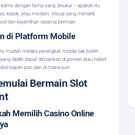
l kamu dengan tema yang disukai – apakah itu
i, klasik, atau modern. Visual yang menarik
d dan kejernihan selama bermain.
n di Platform Mobile
kses mudah melalui perangkat mobile tak boleh
 yang dipilih dapat dimainkan di ponsel atau tablet
ksibel kapan pun dan di mana pun.
mulai Bermain Slot
nt
ah Memilih Casino Online
ya