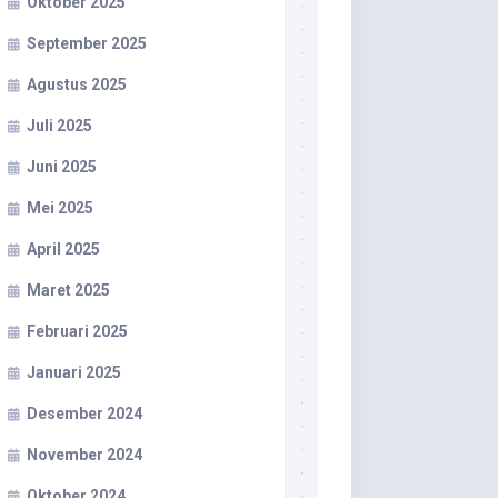
Oktober 2025
September 2025
Agustus 2025
Juli 2025
Juni 2025
Mei 2025
April 2025
Maret 2025
Februari 2025
Januari 2025
Desember 2024
November 2024
Oktober 2024