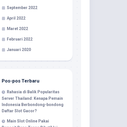
September 2022
April 2022
Maret 2022
Februari 2022
Januari 2020
Pos-pos Terbaru
Rahasia di Balik Popularitas
Server Thailand: Kenapa Pemain
Indonesia Berbondong-bondong
Daftar Slot Gacor?
Main Slot Online Pakai