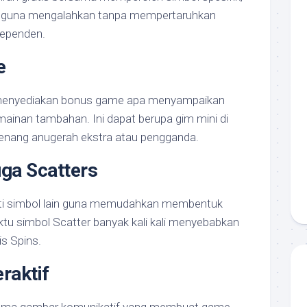
 guna mengalahkan tanpa mempertaruhkan
ependen.
e
 menyediakan bonus game apa menyampaikan
ainan tambahan. Ini dapat berupa gim mini di
ang anugerah ekstra atau pengganda.
uga Scatters
nti simbol lain guna memudahkan membentuk
tu simbol Scatter banyak kali kali menyebabkan
is Spins.
eraktif