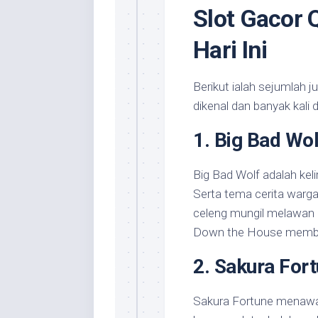
Slot Gacor 
Hari Ini
Berikut ialah sejumlah ju
dikenal dan banyak kali
1. Big Bad Wol
Big Bad Wolf adalah kelir
Serta tema cerita warga
celeng mungil melawan h
Down the House membe
2. Sakura For
Sakura Fortune menawa