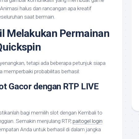
rsama gambar komunikatif yang membuat game
Animasi halus dan rancangan apa kreatif
eseluruhan saat bermain.
sil Melakukan Permainan
Quickspin
yenangkan, tetapi ada beberapa petunjuk siapa
emperbaiki probabilitas berhasil:
lot Gacor dengan RTP LIVE
tikanlah bagi memilih slot dengan Kembali to
nggian. Semakin menjulang RTP,
paitogel login
empatan Anda untuk berhasil di dalam jangka