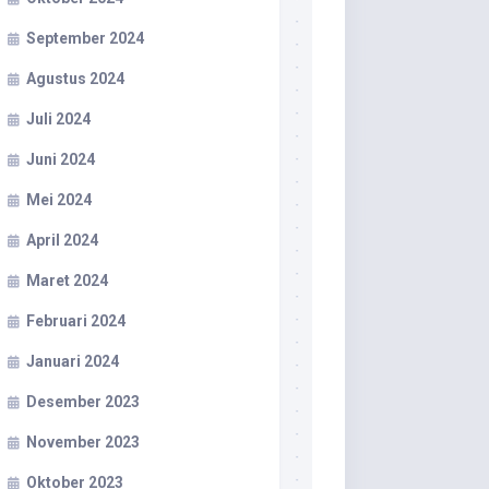
September 2024
Agustus 2024
Juli 2024
Juni 2024
Mei 2024
April 2024
Maret 2024
Februari 2024
Januari 2024
Desember 2023
November 2023
Oktober 2023