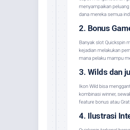
menyampaikan peluang
dana mereka semua ind
2. Bonus Gam
Banyak slot Quickspin
kejadian melakukan perm
mana pelaku mampu men
3. Wilds dan j
Ikon Wild bisa mengga
kombinasi winner, sewak
feature bonus atau Grat
4. Ilustrasi Int