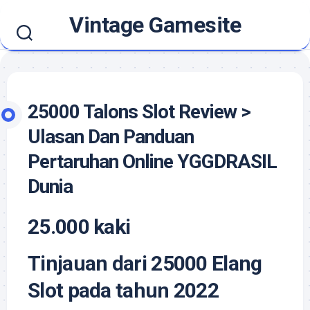
Skip
Vintage Gamesite
to
content
25000 Talons Slot Review >
Ulasan Dan Panduan
Pertaruhan Online YGGDRASIL
Dunia
25.000 kaki
Tinjauan dari 25000 Elang
Slot pada tahun 2022