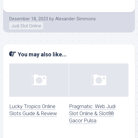
Desember 18, 2023
by
Alexander Simmons
Judi Slot Online
You may also like...
Lucky Tropics Online
Pragmatic: Web Judi
Slots Guide & Review
Slot Online & Slot88
Gacor Pulsa