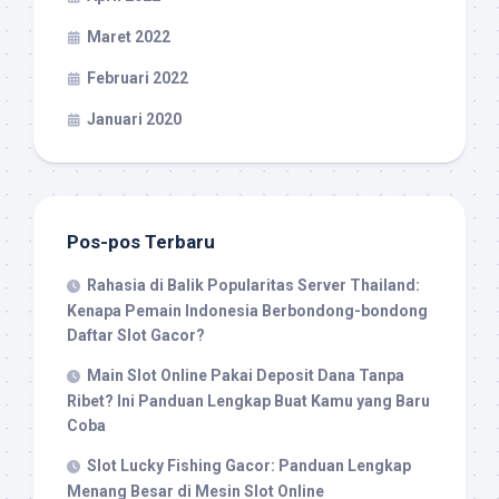
Maret 2022
Februari 2022
Januari 2020
Pos-pos Terbaru
Rahasia di Balik Popularitas Server Thailand:
Kenapa Pemain Indonesia Berbondong-bondong
Daftar Slot Gacor?
Main Slot Online Pakai Deposit Dana Tanpa
Ribet? Ini Panduan Lengkap Buat Kamu yang Baru
Coba
Slot Lucky Fishing Gacor: Panduan Lengkap
Menang Besar di Mesin Slot Online