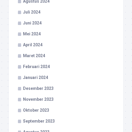
Agustus 2024
Juli 2024
Juni 2024
Mei 2024
April 2024
Maret 2024
Februari 2024
Januari 2024
Desember 2023
November 2023
Oktober 2023
September 2023