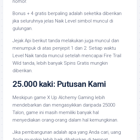
nomor.
Bonus + 4 gratis berpaling adalah seketika diberikan
jika seluruhnya jelas Naik Level simbol muncul di
gulungan.
Jejak Api berikut tanda melakukan juga muncul dan
menumpuk di atas penjepit 1 dan 2. Setiap waktu
Level Naik tanda muncul setelah mencapai Fire Trail
Wild tanda, lebih banyak Spins Gratis mungkin
diberikan.
25.000 kaki: Putusan Kami
Meskipun game X Up Alchemy Gaming lebih
mendebarkan dan mengasyikkan daripada 25000
Talon, game ini masih memiliki banyak hal
menyediakan orang-orang dalam hal kemungkinan.
Jika pembangunan adalah apa yang Anda cari, uang
Anda mungkin lebih baik dihabiskan di tempat