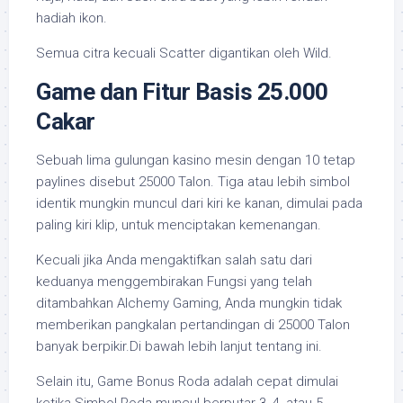
hadiah ikon.
Semua citra kecuali Scatter digantikan oleh Wild.
Game dan Fitur Basis 25.000
Cakar
Sebuah lima gulungan kasino mesin dengan 10 tetap
paylines disebut 25000 Talon. Tiga atau lebih simbol
identik mungkin muncul dari kiri ke kanan, dimulai pada
paling kiri klip, untuk menciptakan kemenangan.
Kecuali jika Anda mengaktifkan salah satu dari
keduanya menggembirakan Fungsi yang telah
ditambahkan Alchemy Gaming, Anda mungkin tidak
memberikan pangkalan pertandingan di 25000 Talon
banyak berpikir.Di bawah lebih lanjut tentang ini.
Selain itu, Game Bonus Roda adalah cepat dimulai