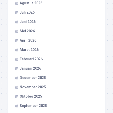
Agustus 2026
Juli 2026
Juni 2026
Mei 2026
April 2026
Maret 2026
Februari 2026
Januari 2026
Desember 2025
November 2025
Oktober 2025
September 2025