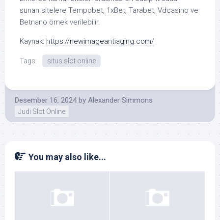
sunan sitelere Tempobet, 1xBet, Tarabet, Vdcasino ve
Betnano örnek verilebilir.
Kaynak:
https://newimageantiaging.com/
Tags:
situs slot online
Desember 16, 2024
by
Alexander Simmons
Judi Slot Online
You may also like...