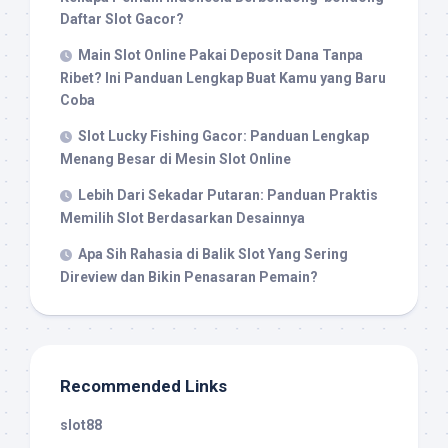
Daftar Slot Gacor?
Main Slot Online Pakai Deposit Dana Tanpa
Ribet? Ini Panduan Lengkap Buat Kamu yang Baru
Coba
Slot Lucky Fishing Gacor: Panduan Lengkap
Menang Besar di Mesin Slot Online
Lebih Dari Sekadar Putaran: Panduan Praktis
Memilih Slot Berdasarkan Desainnya
Apa Sih Rahasia di Balik Slot Yang Sering
Direview dan Bikin Penasaran Pemain?
Recommended Links
slot88