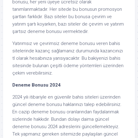
bonusu, her yeni üyeye ücretsiz olarak
tanımlanmaktadır. Her sitede bu bonusun promosyon
şartları farklıdır. Bazı siteler bu bonusa çevrim ve
yatırım şartı koyarken, bazı siteler de çevrim ve yatırım
şartsız deneme bonusu vermektedir.
Yatırımsız ve çevrimsiz deneme bonusu veren bahis
sitelerinde kazanç sağlamanız durumunda kazancınızı
tl olarak hesabınıza yansıyacaktır. Bu bakiyenizi bahis
sitesinde bulunan çeşitli ödeme yöntemleri üzerinden
çekim verebilirsiniz.
Deneme Bonusu 2024
2024 yılı itibariyle en güvenilir bahis siteleri üzerinden
güncel deneme bonusu haklarınızı talep edebilirsiniz.
En cazip deneme bonusu oranlarından faydalanmak
sizlerinde hakkıdır. Bundan dolayı daima güncel
deneme bonusu 2024 adreslerini güncellemekteyiz.
Tek yapmanız gereken sitemizde paylaşılan güncel