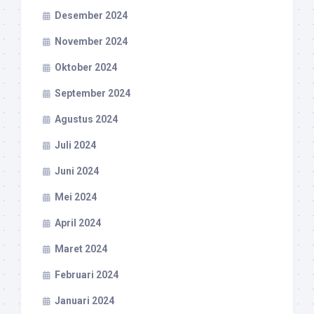
Desember 2024
November 2024
Oktober 2024
September 2024
Agustus 2024
Juli 2024
Juni 2024
Mei 2024
April 2024
Maret 2024
Februari 2024
Januari 2024