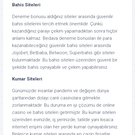
Bahis Siteleri
Deneme bonusu aldığınız siteler arasında güvenilir
bahis sitelerini tercih etmek önemlidir. Çünkü
kazandığınız parayı çekim yapamadıktan sonra hiçbir
anlamı kalmaz. Bedava deneme bonusları ile para
kazanabileceğiniz güvenilir bahis siteleri arasında
Jojobet, Betbaba, Betwoon, Superbahis gibi siteler
bulunmaktadır. Bu bahis siteleri üzerinden güvenli bir
şekilde bahis oynayabilir ve çekim yapabilirsiniz.
Kumar Siteleri
Günümüzde insanlar pandemi ve değişen dünya
şartlarından dolayı canlı casinolara gitmekte
zorlanmaktadır. Bu duruma en iyi çözümü de online
casino ve bahis siteleri getirmiştir. Bu kumar siteleri
üzerinden evinizde, iş yerinizde, tatilde yani kısaca
internet erişimi olan her yerde kumar oynayabilirsiniz.
Binlerce kumar siteleri arasında en cazip fırsatlar