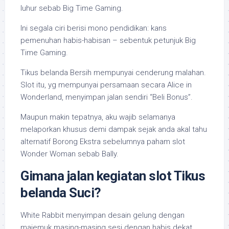
luhur sebab Big Time Gaming.
Ini segala ciri berisi mono pendidikan: kans
pemenuhan habis-habisan – sebentuk petunjuk Big
Time Gaming.
Tikus belanda Bersih mempunyai cenderung malahan.
Slot itu, yg mempunyai persamaan secara Alice in
Wonderland, menyimpan jalan sendiri “Beli Bonus”.
Maupun makin tepatnya, aku wajib selamanya
melaporkan khusus demi dampak sejak anda akal tahu
alternatif Borong Ekstra sebelumnya paham slot
Wonder Woman sebab Bally.
Gimana jalan kegiatan slot Tikus
belanda Suci?
White Rabbit menyimpan desain gelung dengan
majemuk masing-masing sesi dengan habis dekat