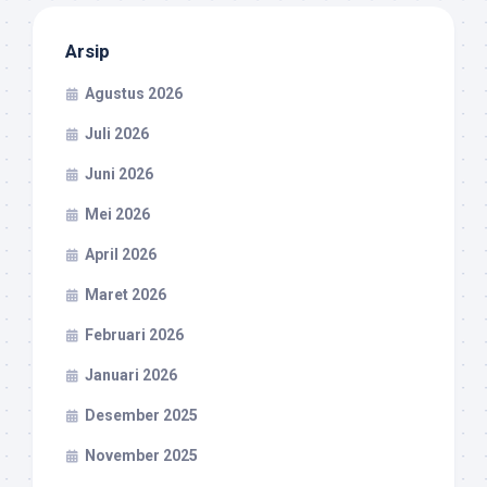
Arsip
Agustus 2026
Juli 2026
Juni 2026
Mei 2026
April 2026
Maret 2026
Februari 2026
Januari 2026
Desember 2025
November 2025