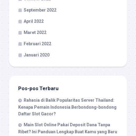
September 2022
April 2022
Maret 2022
Februari 2022
Januari 2020
Pos-pos Terbaru
Rahasia di Balik Popularitas Server Thailand:
Kenapa Pemain Indonesia Berbondong-bondong
Daftar Slot Gacor?
Main Slot Online Pakai Deposit Dana Tanpa
Ribet? Ini Panduan Lengkap Buat Kamu yang Baru