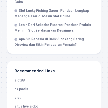
Coba
Slot Lucky Fishing Gacor: Panduan Lengkap
Menang Besar di Mesin Slot Online
Lebih Dari Sekadar Putaran: Panduan Praktis
Memilih Slot Berdasarkan Desainnya
Apa Sih Rahasia di Balik Slot Yang Sering
Direview dan Bikin Penasaran Pemain?
Recommended Links
slot88
hk pools
slot
situs live sicbo