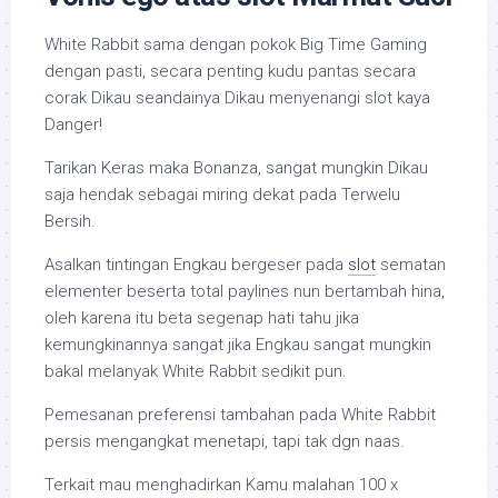
White Rabbit sama dengan pokok Big Time Gaming
dengan pasti, secara penting kudu pantas secara
corak Dikau seandainya Dikau menyenangi slot kaya
Danger!
Tarikan Keras maka Bonanza, sangat mungkin Dikau
saja hendak sebagai miring dekat pada Terwelu
Bersih.
Asalkan tintingan Engkau bergeser pada
slot
sematan
elementer beserta total paylines nun bertambah hina,
oleh karena itu beta segenap hati tahu jika
kemungkinannya sangat jika Engkau sangat mungkin
bakal melanyak White Rabbit sedikit pun.
Pemesanan preferensi tambahan pada White Rabbit
persis mengangkat menetapi, tapi tak dgn naas.
Terkait mau menghadirkan Kamu malahan 100 x