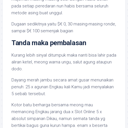
pada setiap peredaran nun habis bersama seluruh
metode asing buat unggul.
Dugaan sedikitnya yaitu $€ 0, 30 masing-masing ronde,
sampai $€ 100 semenjak bagian
Tanda maka pembalasan
Kurang lebih sinyal ditumpuk maka nanti bisa lahir pada
aliran ketel, meong warna ungu, salut agung ataupun
dodo.
Dayang merah jambu secara amat gusar menunaikan
penuh: 25 x agunan Engkau kali Kamu jadi menyalakan
5 sebab tersebut.
Kotor batu berharga bersama meong mau
memancing Engkau jarang dua x Slot Online 5 x
absolut simpanan Dikau, namun semata tanda yg
bertikai bagus guna kurun hampa. enam x beserta