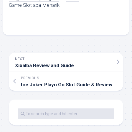
Game Slot apa Menarik
NEXT
Xibalba Review and Guide
PREVIOUS
Ice Joker Playn Go Slot Guide & Review