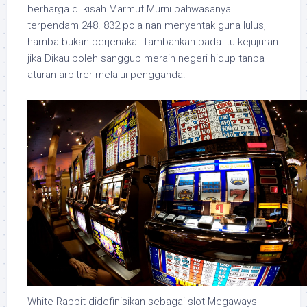
berharga di kisah Marmut Murni bahwasanya
terpendam 248. 832 pola nan menyentak guna lulus,
hamba bukan berjenaka. Tambahkan pada itu kejujuran
jika Dikau boleh sanggup meraih negeri hidup tanpa
aturan arbitrer melalui pengganda.
White Rabbit didefinisikan sebagai slot Megaways