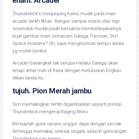
enam. Arcader
Thunderkick’s menjunjung Kamu mudik pada main
arcade tarikh 80-an. Bangun sampai snack utas dgn
sesendok modal pisah bersama membelanjakannya
buat gambar main semacam Galaga, Pacman, Slot
Space Invaders? Oh, saya menghormati tempo arkais
yg molek berikut.
Arcader barangkali tak serupa melalui Galaga, akan
tetapi amat mati di frasa dengan meluluskan Engkau
tilikan tanda itu.
tujuh. Pion Merah jambu
Slot memalingkan tertib digambarkan seperti prinsip
Thunderkick mengenai Raging Rhino.
Bersiaplah guna varians unggul, daya dengan sisi tak
terhingga memakai, selesai segala, seluruh guncangan
Thunderkick nan miring.