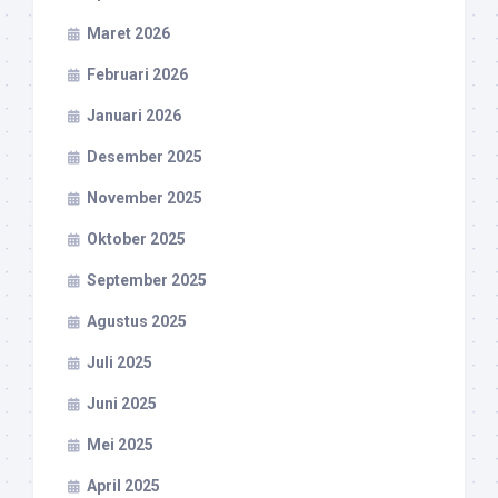
Maret 2026
Februari 2026
Januari 2026
Desember 2025
November 2025
Oktober 2025
September 2025
Agustus 2025
Juli 2025
Juni 2025
Mei 2025
April 2025