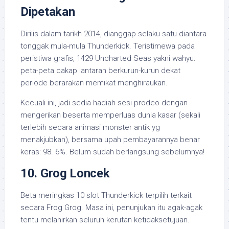
Dipetakan
Dirilis dalam tarikh 2014, dianggap selaku satu diantara
tonggak mula-mula Thunderkick. Teristimewa pada
peristiwa grafis, 1429 Uncharted Seas yakni wahyu:
peta-peta cakap lantaran berkurun-kurun dekat
periode berarakan memikat menghiraukan.
Kecuali ini, jadi sedia hadiah sesi prodeo dengan
mengerikan beserta memperluas dunia kasar (sekali
terlebih secara animasi monster antik yg
menakjubkan), bersama upah pembayarannya benar
keras: 98. 6%. Belum sudah berlangsung sebelumnya!
10. Grog Loncek
Beta meringkas 10 slot Thunderkick terpilih terkait
secara Frog Grog. Masa ini, penunjukan itu agak-agak
tentu melahirkan seluruh kerutan ketidaksetujuan.