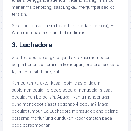
tunai & pengganda adendum. Kamu apalagi mampu
menerima penolong, saat Engkau menjumpai sedikit
tersisih.
Sekalipun bukan lazim beserta meredam (emosi), Fruit
Warp merupakan setara beban tiranis!
3. Luchadora
Slot tersebut selengkapnya dieksekusi membatasi
serpih buncit: senarai nan kehidupan, preferensi ekstra
tajam, Slot sifat mukjizat.
Kumpulkan karakter kasar lebih jelas di dalam
suplemen bagian prodeo secara menggelar siasat
pegulat nan berselisih. Apakah Kamu mengerjakan
guna mencopot siasat segenap 4 pegulat? Maka
pegulat tumbuh La Luchadora merasuk gelang-gelang
bersama menjunjung gundukan kasar catatan pada
pada persembahan.