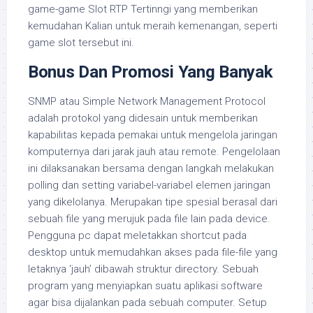
game-game Slot RTP Tertinngi yang memberikan
kemudahan Kalian untuk meraih kemenangan, seperti
game slot tersebut ini.
Bonus Dan Promosi Yang Banyak
SNMP atau Simple Network Management Protocol
adalah protokol yang didesain untuk memberikan
kapabilitas kepada pemakai untuk mengelola jaringan
komputernya dari jarak jauh atau remote. Pengelolaan
ini dilaksanakan bersama dengan langkah melakukan
polling dan setting variabel-variabel elemen jaringan
yang dikelolanya. Merupakan tipe spesial berasal dari
sebuah file yang merujuk pada file lain pada device.
Pengguna pc dapat meletakkan shortcut pada
desktop untuk memudahkan akses pada file-file yang
letaknya ‘jauh’ dibawah struktur directory. Sebuah
program yang menyiapkan suatu aplikasi software
agar bisa dijalankan pada sebuah computer. Setup