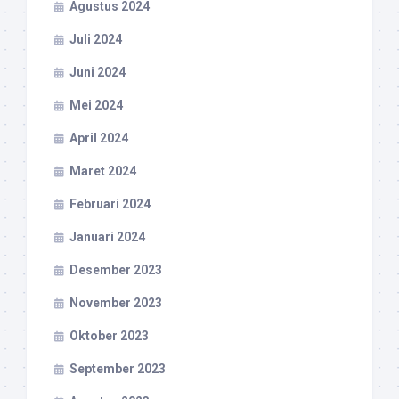
Agustus 2024
Juli 2024
Juni 2024
Mei 2024
April 2024
Maret 2024
Februari 2024
Januari 2024
Desember 2023
November 2023
Oktober 2023
September 2023