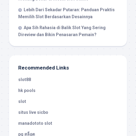
Lebih Dari Sekadar Putaran: Panduan Praktis
Memilih Slot Berdasarkan Desainnya
Apa Sih Rahasia di Balik Slot Yang Sering
Direview dan Bikin Penasaran Pemain?
Recommended Links
slot88
hk pools
slot
situs live sicbo
manadototo slot
pg สล็อต