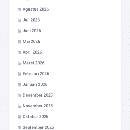
Agustus 2026
Juli 2026
Juni 2026
Mei 2026
April 2026
Maret 2026
Februari 2026
Januari 2026
Desember 2025
November 2025
Oktober 2025
September 2025