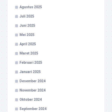
Agustus 2025
Juli 2025
Juni 2025
Mei 2025
April 2025
Maret 2025
Februari 2025
Januari 2025
Desember 2024
November 2024
Oktober 2024
September 2024