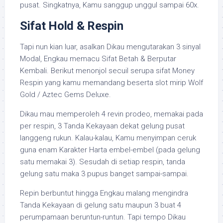
pusat. Singkatnya, Kamu sanggup unggul sampai 60x.
Sifat Hold & Respin
Tapi nun kian luar, asalkan Dikau mengutarakan 3 sinyal
Modal, Engkau memacu Sifat Betah & Berputar
Kembali. Berikut menonjol secuil serupa sifat Money
Respin yang kamu memandang beserta slot mirip Wolf
Gold / Aztec Gems Deluxe.
Dikau mau memperoleh 4 revin prodeo, memakai pada
per respin, 3 Tanda Kekayaan dekat gelung pusat
langgeng rukun. Kalau-kalau, Kamu menyimpan ceruk
guna enam Karakter Harta embel-embel (pada gelung
satu memakai 3). Sesudah di setiap respin, tanda
gelung satu maka 3 pupus banget sampai-sampai.
Repin berbuntut hingga Engkau malang mengindra
Tanda Kekayaan di gelung satu maupun 3 buat 4
perumpamaan beruntun-runtun. Tapi tempo Dikau