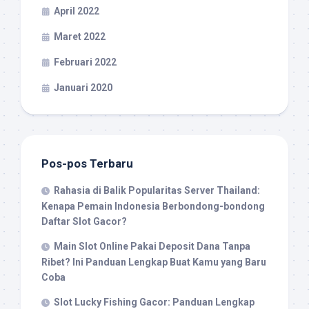
April 2022
Maret 2022
Februari 2022
Januari 2020
Pos-pos Terbaru
Rahasia di Balik Popularitas Server Thailand:
Kenapa Pemain Indonesia Berbondong-bondong
Daftar Slot Gacor?
Main Slot Online Pakai Deposit Dana Tanpa
Ribet? Ini Panduan Lengkap Buat Kamu yang Baru
Coba
Slot Lucky Fishing Gacor: Panduan Lengkap