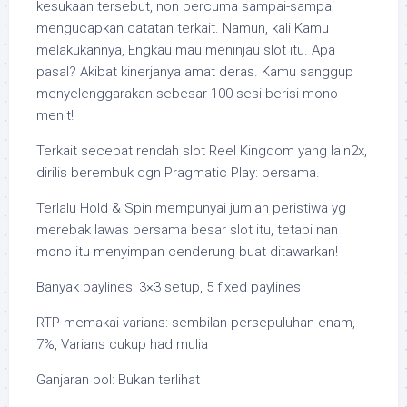
kesukaan tersebut, non percuma sampai-sampai
mengucapkan catatan terkait. Namun, kali Kamu
melakukannya, Engkau mau meninjau slot itu. Apa
pasal? Akibat kinerjanya amat deras. Kamu sanggup
menyelenggarakan sebesar 100 sesi berisi mono
menit!
Terkait secepat rendah slot Reel Kingdom yang lain2x,
dirilis berembuk dgn Pragmatic Play: bersama.
Terlalu Hold & Spin mempunyai jumlah peristiwa yg
merebak lawas bersama besar slot itu, tetapi nan
mono itu menyimpan cenderung buat ditawarkan!
Banyak paylines: 3×3 setup, 5 fixed paylines
RTP memakai varians: sembilan persepuluhan enam,
7%, Varians cukup had mulia
Ganjaran pol: Bukan terlihat