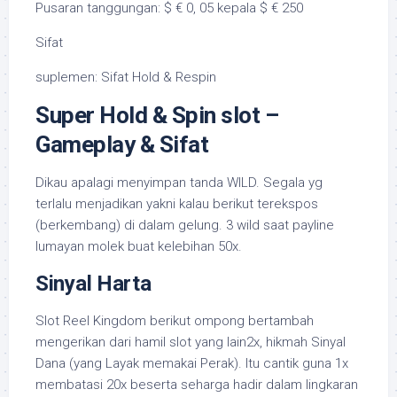
Pusaran tanggungan: $ € 0, 05 kepala $ € 250
Sifat
suplemen: Sifat Hold & Respin
Super Hold & Spin slot –
Gameplay & Sifat
Dikau apalagi menyimpan tanda WILD. Segala yg
terlalu menjadikan yakni kalau berikut terekspos
(berkembang) di dalam gelung. 3 wild saat payline
lumayan molek buat kelebihan 50x.
Sinyal Harta
Slot Reel Kingdom berikut ompong bertambah
mengerikan dari hamil slot yang lain2x, hikmah Sinyal
Dana (yang Layak memakai Perak). Itu cantik guna 1x
membatasi 20x beserta seharga hadir dalam lingkaran