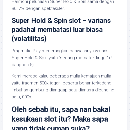
Harmoni pelunasan Super Hold & Spin sama dengan
96. 7% dengan spektakuler.
Super Hold & Spin slot – varians
padahal membatasi luar biasa
(volatilitas)
Pragmatic Play menerangkan bahwasanya varians
Super Hold & Spin yaitu “sedang mematok tinggi” (4
daripada 5).
Kami meraba kalau beberapa mulia kemajuan mulia
yaitu fragmen 500x tagan, beserta benar terkadang
imbuhan gembung dianggap satu diantara dibanding
satu, 000x.
Oleh sebab itu, sapa nan bakal
kesukaan slot itu? Maka sapa
yang tidak cuman suka?