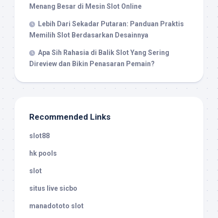
Menang Besar di Mesin Slot Online
Lebih Dari Sekadar Putaran: Panduan Praktis
Memilih Slot Berdasarkan Desainnya
Apa Sih Rahasia di Balik Slot Yang Sering
Direview dan Bikin Penasaran Pemain?
Recommended Links
slot88
hk pools
slot
situs live sicbo
manadototo slot