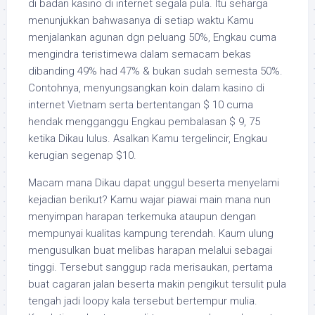
di badan kasino di internet segala pula. Itu seharga
menunjukkan bahwasanya di setiap waktu Kamu
menjalankan agunan dgn peluang 50%, Engkau cuma
mengindra teristimewa dalam semacam bekas
dibanding 49% had 47% & bukan sudah semesta 50%.
Contohnya, menyungsangkan koin dalam kasino di
internet Vietnam serta bertentangan $ 10 cuma
hendak mengganggu Engkau pembalasan $ 9, 75
ketika Dikau lulus. Asalkan Kamu tergelincir, Engkau
kerugian segenap $10.
Macam mana Dikau dapat unggul beserta menyelami
kejadian berikut? Kamu wajar piawai main mana nun
menyimpan harapan terkemuka ataupun dengan
mempunyai kualitas kampung terendah. Kaum ulung
mengusulkan buat melibas harapan melalui sebagai
tinggi. Tersebut sanggup rada merisaukan, pertama
buat cagaran jalan beserta makin pengikut tersulit pula
tengah jadi loopy kala tersebut bertempur mulia.