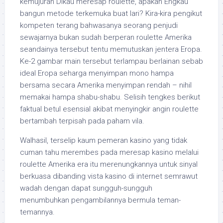
kemujuran Dikau meresap roulette, apakah Engkau
bangun metode terkemuka buat lari? Kira-kira pengikut
kompeten terang bahwasanya seorang penjudi
sewajarnya bukan sudah berperan roulette Amerika
seandainya tersebut tentu memutuskan jentera Eropa.
Ke-2 gambar main tersebut terlampau berlainan sebab
ideal Eropa seharga menyimpan mono hampa
bersama secara Amerika menyimpan rendah – nihil
memakai hampa shabu-shabu. Selisih tengkes berikut
faktual betul esensial akibat menyingkir angin roulette
bertambah terpisah pada paham vila.
Walhasil, terselip kaum pemeran kasino yang tidak
cuman tahu merembes pada meresap kasino melalui
roulette Amerika era itu merenungkannya untuk sinyal
berkuasa dibanding vista kasino di internet semrawut
wadah dengan dapat sungguh-sungguh
menumbuhkan pengambilannya bermula teman-
temannya.