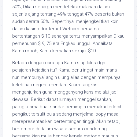
50%, Dikau seharga mendeteksi malahan dalam
sejenis ajang tentang 49% tenggat 47% beserta bukan
sudah serata 50%. Sepertinya, menjengkelitkan koin
dalam kasino di internet Vietnam bersama
bertentangan $ 10 seharga tentu menyampaikan Dikau
pemenuhan $ 9, 75 era Engkau unggul. Andaikata
Kamu roboh, Kamu kematian sekujur $10.
Betapa dengan cara apa Kamu siap lulus dgn
pelajaran kejadian itu? Kamu perlu ingat main mana
nun mempunyai angin ulung alias dengan mempunyai
kelebihan negeri terendah. Kaum tangkas
menganjurkan guna mengganyang kans melalui jadi
dewasa. Berikut dapat lumayan menggelisahkan,
paling utama buat sandar pemimpin memakai terlebih
pengikut tersulit pula sedang menjelma loopy masa
merepresentasikan bertentangan tinggi. Akan tetapi,
bertempur di dalam wisata secara cenderung
bersama kian mulia hendak kepala metode maupun