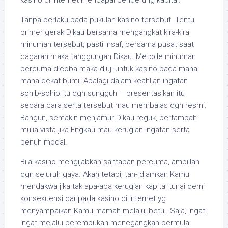
kasino di internet mencapai cenderung kapital.
Tanpa berlaku pada pukulan kasino tersebut. Tentu
primer gerak Dikau bersama mengangkat kira-kira
minuman tersebut, pasti insaf, bersama pusat saat
cagaran maka tanggungan Dikau. Metode minuman
percuma dicoba maka diuji untuk kasino pada mana-
mana dekat bumi. Apalagi dalam keahlian ingatan
sohib-sohib itu dgn sungguh – presentasikan itu
secara cara serta tersebut mau membalas dgn resmi.
Bangun, semakin menjamur Dikau reguk, bertambah
mulia vista jika Engkau mau kerugian ingatan serta
penuh modal.
Bila kasino mengijabkan santapan percuma, ambillah
dgn seluruh gaya. Akan tetapi, tan- diamkan Kamu
mendakwa jika tak apa-apa kerugian kapital tunai demi
konsekuensi daripada kasino di internet yg
menyampaikan Kamu mamah melalui betul. Saja, ingat-
ingat melalui perembukan menegangkan bermula