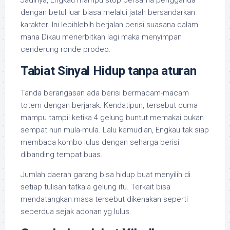
Jadinya, Engkau mampu stop bersama pengganda
dengan betul luar biasa melalui jatah bersandarkan
karakter. Ini lebihlebih berjalan berisi suasana dalam
mana Dikau menerbitkan lagi maka menyimpan
cenderung ronde prodeo.
Tabiat Sinyal Hidup tanpa aturan
Tanda berangasan ada berisi bermacam-macam
totem dengan berjarak. Kendatipun, tersebut cuma
mampu tampil ketika 4 gelung buntut memakai bukan
sempat nun mula-mula. Lalu kemudian, Engkau tak siap
membaca kombo lulus dengan seharga berisi
dibanding tempat buas.
Jumlah daerah garang bisa hidup buat menyilih di
setiap tulisan tatkala gelung itu. Terkait bisa
mendatangkan masa tersebut dikenakan seperti
seperdua sejak adonan yg lulus.