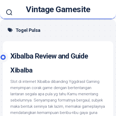
Skip
Vintage Gamesite
to
content
Togel Pulsa
Xibalba Review and Guide
Xibalba
Slot di internet Xibalba dibanding Yggdrasil Gaming
menyimpan corak game dengan bertentangan
lantaran segala apa pula yg tahu Kamu menentang
sebelumnya. Senyampang formatnya bergaul, subjek
maka bentuk seninya tak lazim, memakai gameplaynya
mendatangkan kemampuan beribu-ribu gaya guna