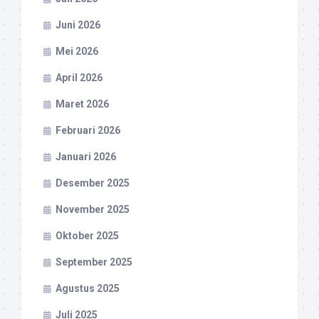
Juni 2026
Mei 2026
April 2026
Maret 2026
Februari 2026
Januari 2026
Desember 2025
November 2025
Oktober 2025
September 2025
Agustus 2025
Juli 2025