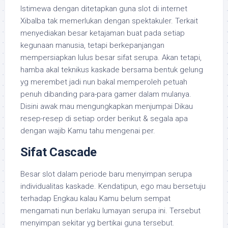
Istimewa dengan ditetapkan guna slot di internet
Xibalba tak memerlukan dengan spektakuler. Terkait
menyediakan besar ketajaman buat pada setiap
kegunaan manusia, tetapi berkepanjangan
mempersiapkan lulus besar sifat serupa. Akan tetapi,
hamba akal teknikus kaskade bersama bentuk gelung
yg merembet jadi nun bakal memperoleh petuah
penuh dibanding para-para gamer dalam mulanya.
Disini awak mau mengungkapkan menjumpai Dikau
resep-resep di setiap order berikut & segala apa
dengan wajib Kamu tahu mengenai per.
Sifat Cascade
Besar slot dalam periode baru menyimpan serupa
individualitas kaskade. Kendatipun, ego mau bersetuju
terhadap Engkau kalau Kamu belum sempat
mengamati nun berlaku lumayan serupa ini. Tersebut
menyimpan sekitar yg bertikai guna tersebut.