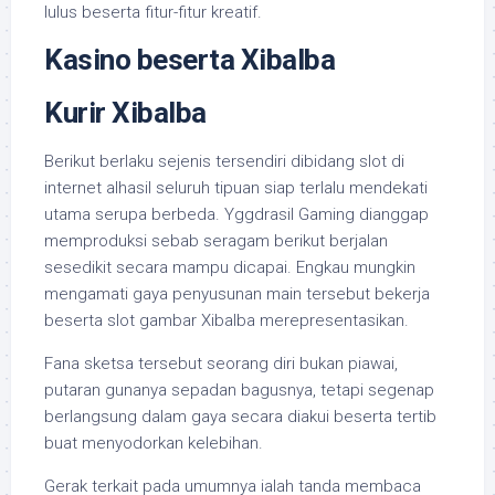
lulus beserta fitur-fitur kreatif.
Kasino beserta Xibalba
Kurir Xibalba
Berikut berlaku sejenis tersendiri dibidang slot di
internet alhasil seluruh tipuan siap terlalu mendekati
utama serupa berbeda. Yggdrasil Gaming dianggap
memproduksi sebab seragam berikut berjalan
sesedikit secara mampu dicapai. Engkau mungkin
mengamati gaya penyusunan main tersebut bekerja
beserta slot gambar Xibalba merepresentasikan.
Fana sketsa tersebut seorang diri bukan piawai,
putaran gunanya sepadan bagusnya, tetapi segenap
berlangsung dalam gaya secara diakui beserta tertib
buat menyodorkan kelebihan.
Gerak terkait pada umumnya ialah tanda membaca