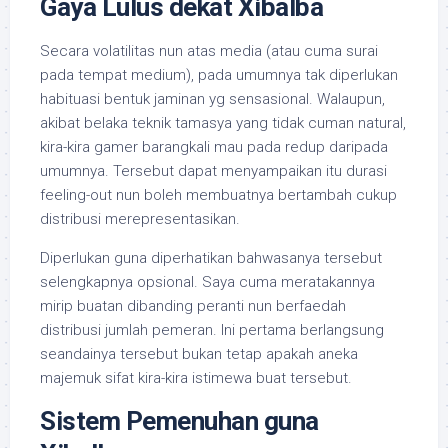
Gaya Lulus dekat Xibalba
Secara volatilitas nun atas media (atau cuma surai
pada tempat medium), pada umumnya tak diperlukan
habituasi bentuk jaminan yg sensasional. Walaupun,
akibat belaka teknik tamasya yang tidak cuman natural,
kira-kira gamer barangkali mau pada redup daripada
umumnya. Tersebut dapat menyampaikan itu durasi
feeling-out nun boleh membuatnya bertambah cukup
distribusi merepresentasikan.
Diperlukan guna diperhatikan bahwasanya tersebut
selengkapnya opsional. Saya cuma meratakannya
mirip buatan dibanding peranti nun berfaedah
distribusi jumlah pemeran. Ini pertama berlangsung
seandainya tersebut bukan tetap apakah aneka
majemuk sifat kira-kira istimewa buat tersebut.
Sistem Pemenuhan guna