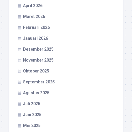
April 2026
Maret 2026
Februari 2026
Januari 2026
Desember 2025
November 2025
Oktober 2025
September 2025
Agustus 2025
Juli 2025
Juni 2025
Mei 2025