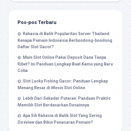
Pos-pos Terbaru
Rahasia di Balik Popularitas Server Thailand:
Kenapa Pemain Indonesia Berbondong-bondong
Daftar Slot Gacor?
Main Slot Online Pakai Deposit Dana Tanpa
Ribet? Ini Panduan Lengkap Buat Kamu yang Baru
Coba
Slot Lucky Fishing Gacor: Panduan Lengkap
Menang Besar di Mesin Slot Online
Lebih Dari Sekadar Putaran: Panduan Praktis
Memilih Slot Berdasarkan Desainnya
Apa Sih Rahasia di Balik Slot Yang Sering
Direview dan Bikin Penasaran Pemain?