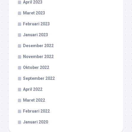
April 2023
Maret 2023
Februari 2023
Januari 2023
Desember 2022
November 2022
Oktober 2022
September 2022
April 2022
Maret 2022
Februari 2022
Januari 2020