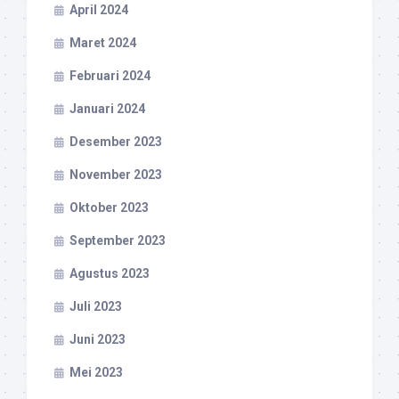
April 2024
Maret 2024
Februari 2024
Januari 2024
Desember 2023
November 2023
Oktober 2023
September 2023
Agustus 2023
Juli 2023
Juni 2023
Mei 2023