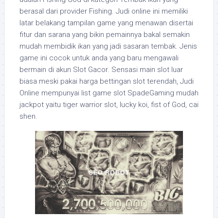
berasal dari provider Fishing. Judi online ini memiliki
latar belakang tampilan game yang menawan disertai
fitur dan sarana yang bikin pemainnya bakal semakin
mudah membidik ikan yang jadi sasaran tembak. Jenis
game ini cocok untuk anda yang baru mengawali
bermain di akun Slot Gacor. Sensasi main slot luar
biasa meski pakai harga bettingan slot terendah, Judi
Online mempunyai list game slot SpadeGaming mudah
jackpot yaitu tiger warrior slot, lucky koi, fist of God, cai
shen.