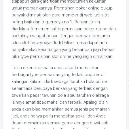
siapapun gara-gara tidak membutuhkan kekuatan
untuk memainkannya. Permainan poker online cukup
banyak diminati oleh para member di web judi slot
paling baik dan terpercaya no 1. Bahkan, telah
diadakan Turnamen untuk permainan poker online dan
hadiahnya sangat besar. Dengan bermain bersama
situs slot terpercaya Judi Online, maka dapat ada
banyak sekali keuntungan yang besar dan juga bebas
pilih type permainan slot online yang ingin dimainkan.
Telah dikenal di mana anda dapat memainkan
berbagai type permainan yang terlalu populer di
kalangan kala ini. Jadi sebagai taruhan bola online
senantiasa berupaya berikan yang terbaik dengan
tawarkan pasar taruhan bola atau taruhan olahraga
lainnya amat tidak mahal dan terbaik. Apalagi disini
anda akan bisa memainkan semua jenis permainan
judi, anda hanya perlu mendaftar sekali dan Anda
dapat memainkan semua game dengan duwit asli.