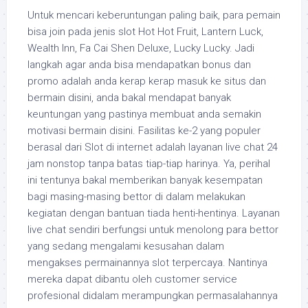
Untuk mencari keberuntungan paling baik, para pemain
bisa join pada jenis slot Hot Hot Fruit, Lantern Luck,
Wealth Inn, Fa Cai Shen Deluxe, Lucky Lucky. Jadi
langkah agar anda bisa mendapatkan bonus dan
promo adalah anda kerap kerap masuk ke situs dan
bermain disini, anda bakal mendapat banyak
keuntungan yang pastinya membuat anda semakin
motivasi bermain disini. Fasilitas ke-2 yang populer
berasal dari Slot di internet adalah layanan live chat 24
jam nonstop tanpa batas tiap-tiap harinya. Ya, perihal
ini tentunya bakal memberikan banyak kesempatan
bagi masing-masing bettor di dalam melakukan
kegiatan dengan bantuan tiada henti-hentinya. Layanan
live chat sendiri berfungsi untuk menolong para bettor
yang sedang mengalami kesusahan dalam
mengakses permainannya slot terpercaya. Nantinya
mereka dapat dibantu oleh customer service
profesional didalam merampungkan permasalahannya