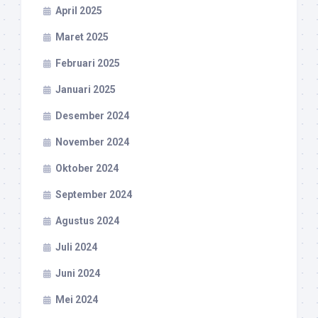
April 2025
Maret 2025
Februari 2025
Januari 2025
Desember 2024
November 2024
Oktober 2024
September 2024
Agustus 2024
Juli 2024
Juni 2024
Mei 2024