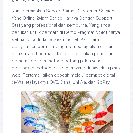
Kami persiapkan Service Sarana Customer Service
Yang Online 24jam Setiap Harinya Dengan Support
Staf yang professional dan sempurna. Yang anda
perlukan untuk bermain di Demo Pragmatic Slot hanya
sebuah piranti dan akses internet. Kami jamin
pengalaman bermain yang membahagiakan di mana
saja sahabat bermain. Ketiga, melakukan pengisian
bersama dengan metode potong pulsa yang
merupakan metode paling baru yang di tawarkan pihak
web. Pertama, isikan deposit melalui dompet digital
(e-Wallet) layaknya OVO, Dana, LinkAja, dan GoPay.