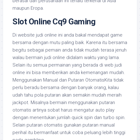
berasal dari perusahaan ini terlalu terkenal di Asia
maupun Eropa.
Slot Online Cq9 Gaming
Di website judi online ini anda bakal mendapat game
bersama dengan mutu paling baik. Karena itu bersama
begitu sebagai pemain anda tidak mudah terasa jenuh
walau bermain judi online didalam waktu yang lama.
Selain itu semua permainan yang berada di web judi
online ini bisa memberikan anda kemenangan mudah.
Menggunakan Manual dan Putaran OtomatisKita tidak
perlu beradu bersama dengan banyak orang, kalau
udah tahu pola putaran akan semakin mudah meraih
jackpot. Misalnya bermain menggunakan putaran
otomatis artinya sobat harus mengatur auto play
dengan menentukan jumlah quick spin dan turbo spin.
Selain putaran otomatis gunakan putaran manual
perihal itu bermanfaat untuk coba peluang lebih tinggi