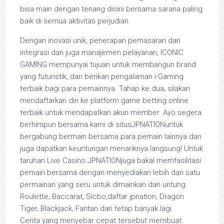
bisa main dengan tenang disini bersama sarana paling
baik di semua aktivitas perjudian.
Dengan inovasi unik, penerapan pemasaran dan
integrasi dan juga manajemen pelayanan, ICONIC
GAMING mempunyai tujuan untuk membangun brand
yang futuristik, dan berikan pengalaman i-Gaming
terbaik bagi para pemainnya. Tahap ke dua, silakan
mendaftarkan diri ke platform game betting online
terbaik untuk mendapatkan akun member. Ayo segera
berhimpun bersama kami di situsJPNATIONuntuk
bergabung bermain bersama para pemain lainnya dan
juga dapatkan keuntungan menariknya langsung! Untuk
taruhan Live Casino.JPNATIONjuga bakal memfasilitasi
pemain bersama dengan menyediakan lebih dari satu
permainan yang seru untuk dimainkan dan untung.
Roulette, Baccarat, Sicbo,daftar jpnation, Dragon
Tiger, Blackjack, Fantan dan tetap banyak lagi.
Cerita yang menyebar cepat tersebut membuat