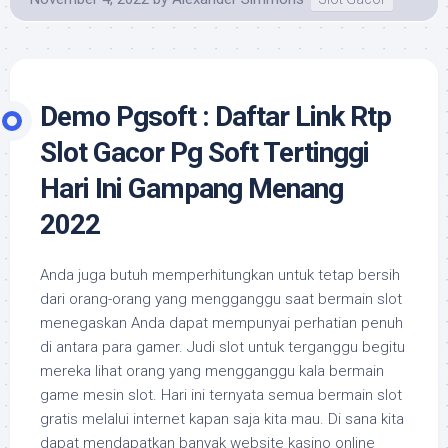
Demo Pgsoft : Daftar Link Rtp
Slot Gacor Pg Soft Tertinggi
Hari Ini Gampang Menang
2022
Anda juga butuh memperhitungkan untuk tetap bersih
dari orang-orang yang mengganggu saat bermain slot
menegaskan Anda dapat mempunyai perhatian penuh
di antara para gamer. Judi slot untuk terganggu begitu
mereka lihat orang yang mengganggu kala bermain
game mesin slot. Hari ini ternyata semua bermain slot
gratis melalui internet kapan saja kita mau. Di sana kita
dapat mendapatkan banyak website kasino online