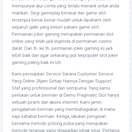
mempunyai alur cerita yang terlalu menarik untuk anda
mainkan. Segi gameplay berasal dari game slot
tersimpul benar benar mudah untuk dipahami oleh
separuh galib yang belum paham game slot.
Permainan joker gaming merupakan permainan slot
online yang telah jadi legenda di permainan casino
darat. Dari th. ke th. permainan joker gaming ini jadi
lebih baik dan agar sekarang jadi terpopuler slot joker
gaming paling baik ini loh.
Kami persiapkan Service Sarana Customer Service
Yang Online 24jam Setiap Harinya Dengan Support
Staf yang professional dan sempurna. Yang kamu
perlukan untuk bermain di Demo Pragmatic Slot hanya
sebuah piranti dan akses internet. Kami jamin
pengalaman bermain yang membahagiakan di mana
saja sahabat bermain. Ketiga, lakukan pengisian
bersama metode potong pulsa yang merupakan
metode teranyar yang ditawarkan pihak situs. Pertama,