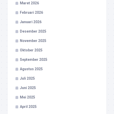
Maret 2026
Februari 2026
Januari 2026
Desember 2025
November 2025
Oktober 2025
September 2025
Agustus 2025
Juli 2025
Juni 2025
Mei 2025
April 2025