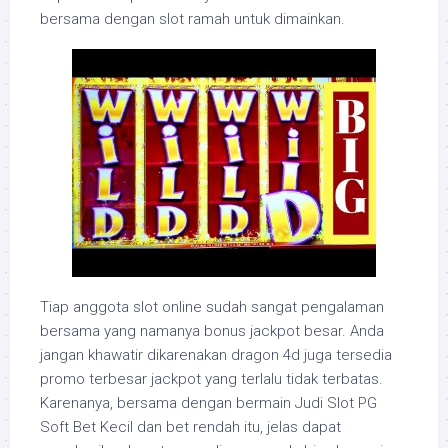
bersama dengan slot ramah untuk dimainkan.
Tiap anggota slot online sudah sangat pengalaman
bersama yang namanya bonus jackpot besar. Anda
jangan khawatir dikarenakan dragon 4d juga tersedia
promo terbesar jackpot yang terlalu tidak terbatas.
Karenanya, bersama dengan bermain Judi Slot PG
Soft Bet Kecil dan bet rendah itu, jelas dapat