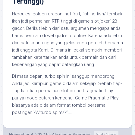
Tertinggi)
Hercules, golden dragon, hot fruit, fishing fish/ tembak
ikan jadi permainan RTP tinggi di game slot joker123
gacor. Berikut lebih dari satu argumen mengapa anda
harus bermain di web judi slot online. Karena ada lebih
dari satu keuntungan yang jelas anda peroleh bersama
jadi anggota Kami. Di mana ini bakal semakin memberi
tambahan ketertarikan anda untuk bermain dan cari
kesenangan yang dapat datangkan uang.
Di masa depan, turbo spin ini sanggup mendorong
Anda jadi kampiun game didalam sekejap. Sebab tiap-
tiap tiap-tiap permainan slot online Pragmatic Play
punya mode putaran kencang. Game Pragmatic Play
biasanya ada didalam format tombol bersama
postingan \\\”turbo spin\\\”.…
November 4, 2022
by
Alexander Simmons
Slot Gacor