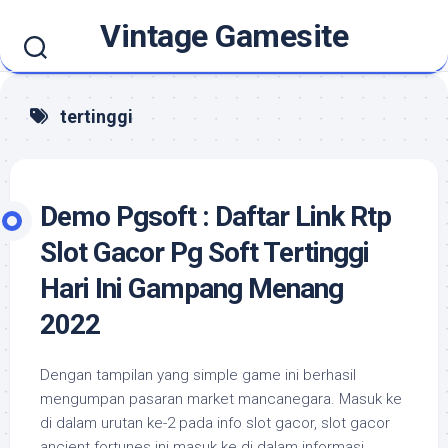
Skip
Vintage Gamesite
to
content
tertinggi
Demo Pgsoft : Daftar Link Rtp
Slot Gacor Pg Soft Tertinggi
Hari Ini Gampang Menang
2022
Dengan tampilan yang simple game ini berhasil
mengumpan pasaran market mancanegara. Masuk ke
di dalam urutan ke-2 pada info slot gacor, slot gacor
ancient fortunes ini masuk ke di dalam informasi