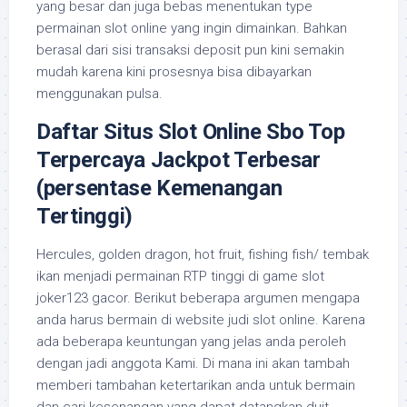
yang besar dan juga bebas menentukan type
permainan slot online yang ingin dimainkan. Bahkan
berasal dari sisi transaksi deposit pun kini semakin
mudah karena kini prosesnya bisa dibayarkan
menggunakan pulsa.
Daftar Situs Slot Online Sbo Top
Terpercaya Jackpot Terbesar
(persentase Kemenangan
Tertinggi)
Hercules, golden dragon, hot fruit, fishing fish/ tembak
ikan menjadi permainan RTP tinggi di game slot
joker123 gacor. Berikut beberapa argumen mengapa
anda harus bermain di website judi slot online. Karena
ada beberapa keuntungan yang jelas anda peroleh
dengan jadi anggota Kami. Di mana ini akan tambah
memberi tambahan ketertarikan anda untuk bermain
dan cari kesenangan yang dapat datangkan duit.