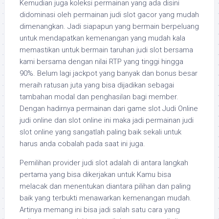
Kemudian juga koleksi permainan yang ada disini
didominasi oleh permainan judi slot gacor yang mudah
dimenangkan. Jadi siapapun yang bermain berpeluang
untuk mendapatkan kemenangan yang mudah kala
memastikan untuk bermain taruhan judi slot bersama
kami bersama dengan nilai RTP yang tinggi hingga
90%. Belum lagi jackpot yang banyak dan bonus besar
meraih ratusan juta yang bisa dijadikan sebagai
tambahan modal dan penghasilan bagi member.
Dengan hadirnya permainan dari game slot Judi Online
judi online dan slot online ini maka jadi permainan judi
slot online yang sangatlah paling baik sekali untuk
harus anda cobalah pada saat ini juga.
Pemilihan provider judi slot adalah di antara langkah
pertama yang bisa dikerjakan untuk Kamu bisa
melacak dan menentukan diantara pilihan dan paling
baik yang terbukti menawarkan kemenangan mudah.
Artinya memang ini bisa jadi salah satu cara yang