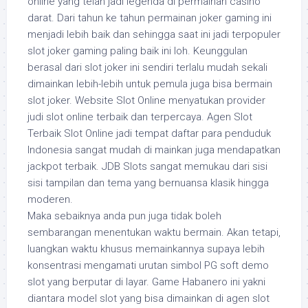
online yang telah jadi legenda di permainan casino
darat. Dari tahun ke tahun permainan joker gaming ini
menjadi lebih baik dan sehingga saat ini jadi terpopuler
slot joker gaming paling baik ini loh. Keunggulan
berasal dari slot joker ini sendiri terlalu mudah sekali
dimainkan lebih-lebih untuk pemula juga bisa bermain
slot joker. Website Slot Online menyatukan provider
judi slot online terbaik dan terpercaya. Agen Slot
Terbaik Slot Online jadi tempat daftar para penduduk
Indonesia sangat mudah di mainkan juga mendapatkan
jackpot terbaik. JDB Slots sangat memukau dari sisi
sisi tampilan dan tema yang bernuansa klasik hingga
moderen.
Maka sebaiknya anda pun juga tidak boleh
sembarangan menentukan waktu bermain. Akan tetapi,
luangkan waktu khusus memainkannya supaya lebih
konsentrasi mengamati urutan simbol PG soft demo
slot yang berputar di layar. Game Habanero ini yakni
diantara model slot yang bisa dimainkan di agen slot