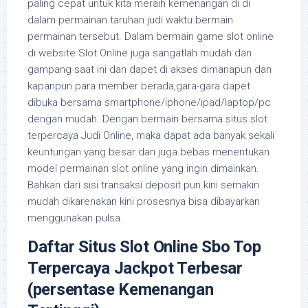
paling cepat untuk kita meraih kemenangan di di
dalam permainan taruhan judi waktu bermain
permainan tersebut. Dalam bermain game slot online
di website Slot Online juga sangatlah mudah dan
gampang saat ini dan dapet di akses dimanapun dan
kapanpun para member berada,gara-gara dapet
dibuka bersama smartphone/iphone/ipad/laptop/pc
dengan mudah. Dengan bermain bersama situs slot
terpercaya Judi Online, maka dapat ada banyak sekali
keuntungan yang besar dan juga bebas menentukan
model permainan slot online yang ingin dimainkan.
Bahkan dari sisi transaksi deposit pun kini semakin
mudah dikarenakan kini prosesnya bisa dibayarkan
menggunakan pulsa.
Daftar Situs Slot Online Sbo Top
Terpercaya Jackpot Terbesar
(persentase Kemenangan