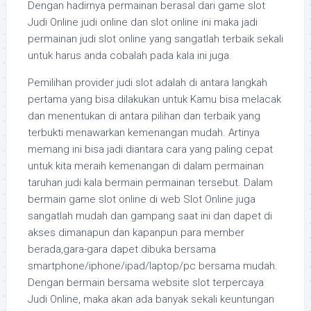
Dengan hadirnya permainan berasal dari game slot
Judi Online judi online dan slot online ini maka jadi
permainan judi slot online yang sangatlah terbaik sekali
untuk harus anda cobalah pada kala ini juga.
Pemilihan provider judi slot adalah di antara langkah
pertama yang bisa dilakukan untuk Kamu bisa melacak
dan menentukan di antara pilihan dan terbaik yang
terbukti menawarkan kemenangan mudah. Artinya
memang ini bisa jadi diantara cara yang paling cepat
untuk kita meraih kemenangan di dalam permainan
taruhan judi kala bermain permainan tersebut. Dalam
bermain game slot online di web Slot Online juga
sangatlah mudah dan gampang saat ini dan dapet di
akses dimanapun dan kapanpun para member
berada,gara-gara dapet dibuka bersama
smartphone/iphone/ipad/laptop/pc bersama mudah.
Dengan bermain bersama website slot terpercaya
Judi Online, maka akan ada banyak sekali keuntungan