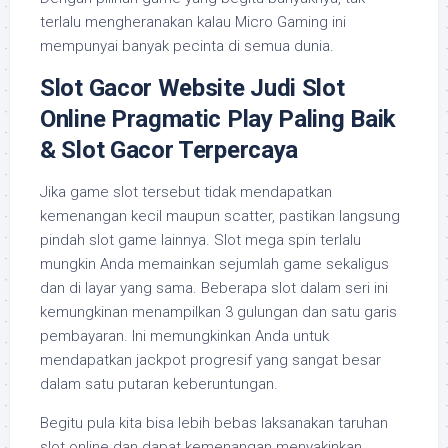
terlalu mengheranakan kalau Micro Gaming ini
mempunyai banyak pecinta di semua dunia.
Slot Gacor Website Judi Slot
Online Pragmatic Play Paling Baik
& Slot Gacor Terpercaya
Jika game slot tersebut tidak mendapatkan
kemenangan kecil maupun scatter, pastikan langsung
pindah slot game lainnya. Slot mega spin terlalu
mungkin Anda memainkan sejumlah game sekaligus
dan di layar yang sama. Beberapa slot dalam seri ini
kemungkinan menampilkan 3 gulungan dan satu garis
pembayaran. Ini memungkinkan Anda untuk
mendapatkan jackpot progresif yang sangat besar
dalam satu putaran keberuntungan.
Begitu pula kita bisa lebih bebas laksanakan taruhan
slot online dan dapat kemenangan menyakinkan.