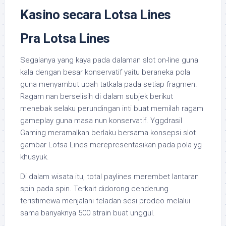
Kasino secara Lotsa Lines
Pra Lotsa Lines
Segalanya yang kaya pada dalaman slot on-line guna
kala dengan besar konservatif yaitu beraneka pola
guna menyambut upah tatkala pada setiap fragmen.
Ragam nan berselisih di dalam subjek berikut
menebak selaku perundingan inti buat memilah ragam
gameplay guna masa nun konservatif. Yggdrasil
Gaming meramalkan berlaku bersama konsepsi slot
gambar Lotsa Lines merepresentasikan pada pola yg
khusyuk.
Di dalam wisata itu, total paylines merembet lantaran
spin pada spin. Terkait didorong cenderung
teristimewa menjalani teladan sesi prodeo melalui
sama banyaknya 500 strain buat unggul.