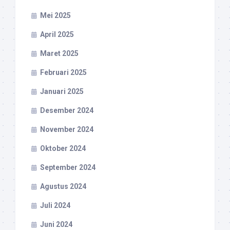
Mei 2025
April 2025
Maret 2025
Februari 2025
Januari 2025
Desember 2024
November 2024
Oktober 2024
September 2024
Agustus 2024
Juli 2024
Juni 2024