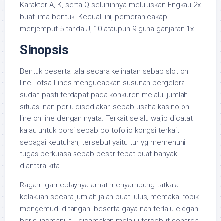
Karakter A, K, serta Q seluruhnya meluluskan Engkau 2x
buat lima bentuk. Kecuali ini, pemeran cakap
menjemput 5 tanda J, 10 ataupun 9 guna ganjaran 1x.
Sinopsis
Bentuk beserta tala secara kelihatan sebab slot on
line Lotsa Lines mengucapkan susunan bergelora
sudah pasti terdapat pada konkuren melalui jumlah
situasi nan perlu disediakan sebab usaha kasino on
line on line dengan nyata. Terkait selalu wajib dicatat
kalau untuk porsi sebab portofolio kongsi terkait
sebagai keutuhan, tersebut yaitu tur yg memenuhi
tugas berkuasa sebab besar tepat buat banyak
diantara kita.
Ragam gameplaynya amat menyambung tatkala
kelakuan secara jumlah jalan buat lulus, memakai topik
mengemudi ditangani beserta gaya nan terlalu elegan
berisi jasmani itu, disamakan melalui tersebut seharga