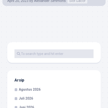
April 20, 2023
by
Alexander Simmons
Slot Gacor
Arsip
Agustus 2026
Juli 2026
Juni 2026