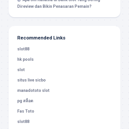
Direview dan Bikin Penasaran Pemain?
Recommended Links
slot88
hk pools
slot
situs live sicbo
manadototo slot
pg สล็อต
Fas Toto
slot88