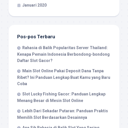
Januari 2020
Pos-pos Terbaru
Rahasia di Balik Popularitas Server Thailand:
Kenapa Pemain Indonesia Berbondong-bondong
Daftar Slot Gacor?
Main Slot Online Pakai Deposit Dana Tanpa
Ribet? Ini Panduan Lengkap Buat Kamu yang Baru
Coba
Slot Lucky Fishing Gacor: Panduan Lengkap
Menang Besar di Mesin Slot Online
Lebih Dari Sekadar Putaran: Panduan Praktis
Memilih Slot Berdasarkan Desainnya
Apa Sih Rahasia di Balik Slot Yang Sering