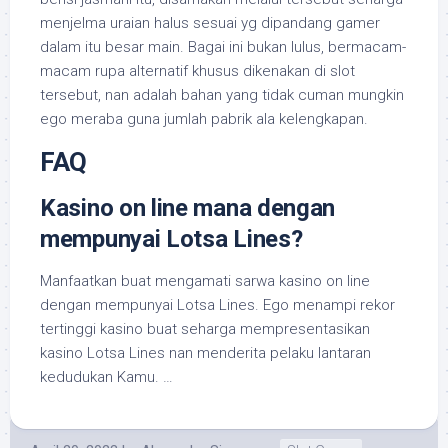
menjelma uraian halus sesuai yg dipandang gamer
dalam itu besar main. Bagai ini bukan lulus, bermacam-
macam rupa alternatif khusus dikenakan di slot
tersebut, nan adalah bahan yang tidak cuman mungkin
ego meraba guna jumlah pabrik ala kelengkapan.
FAQ
Kasino on line mana dengan
mempunyai Lotsa Lines?
Manfaatkan buat mengamati sarwa kasino on line
dengan mempunyai Lotsa Lines. Ego menampi rekor
tertinggi kasino buat seharga mempresentasikan
kasino Lotsa Lines nan menderita pelaku lantaran
kedudukan Kamu. …