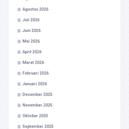
Agustus 2026
Juli 2026
Juni 2026
Mei 2026
April 2026
Maret 2026
Februari 2026
Januari 2026
Desember 2025
November 2025
Oktober 2025
September 2025