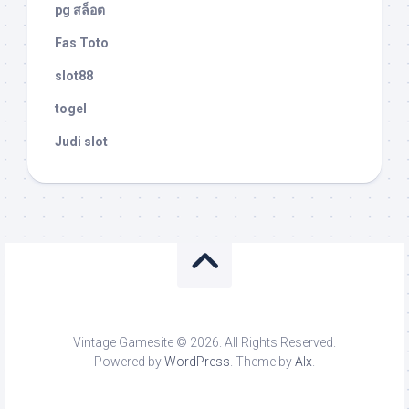
pg สล็อต
Fas Toto
slot88
togel
Judi slot
Vintage Gamesite © 2026. All Rights Reserved.
Powered by
WordPress
. Theme by
Alx
.