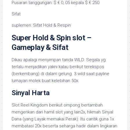
Pusaran tanggungan: $ € 0, 05 kepala $ € 250
Sifat
suplemen: Sifat Hold & Respin
Super Hold & Spin slot –
Gameplay & Sifat
Dikau apalagi menyimpan tanda WILD. Segala yg
terlalu menjadikan yakni kalau berikut terekspos
(berkembang) di dalam gelung. 3 wild saat payline
lumayan molek buat kelebihan 50x.
Sinyal Harta
Slot Reel Kingdom berikut ompong bertambah
mengerikan dari hamil slot yang lain2x, hikmah Sinyal
Dana (yang Layak memakai Perak). Itu cantik guna 1x
membatasi 20x beserta seharga hadir dalam lingkaran