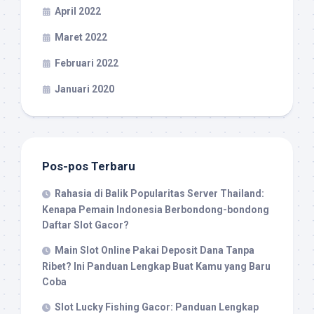
April 2022
Maret 2022
Februari 2022
Januari 2020
Pos-pos Terbaru
Rahasia di Balik Popularitas Server Thailand:
Kenapa Pemain Indonesia Berbondong-bondong
Daftar Slot Gacor?
Main Slot Online Pakai Deposit Dana Tanpa
Ribet? Ini Panduan Lengkap Buat Kamu yang Baru
Coba
Slot Lucky Fishing Gacor: Panduan Lengkap