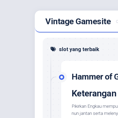
Skip
Vintage Gamesite
to
C
content
slot yang terbaik
Hammer of G
Keterangan
Pikirkan Engkau mempun
nun jantan serta melen