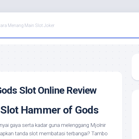
ara Menang Main Slot Joker
ods Slot Online Review
 Slot Hammer of Gods
yai gaya serta kadar guna melenggang Mjolnir
yapkan tanda slot membatasi terbangai? Tambo