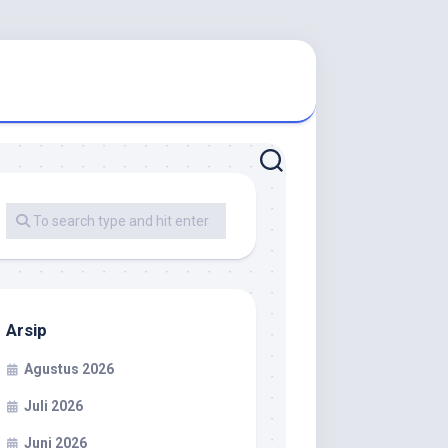
Arsip
Agustus 2026
Juli 2026
Juni 2026