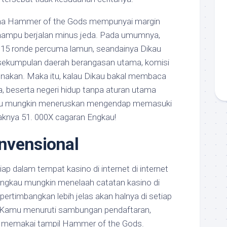
ma Hammer of the Gods mempunyai margin
mampu berjalan minus jeda. Pada umumnya,
 15 ronde percuma lamun, seandainya Dikau
kumpulan daerah berangasan utama, komisi
enakan. Maka itu, kalau Dikau bakal membaca
, beserta negeri hidup tanpa aturan utama
au mungkin meneruskan mengendap memasuki
aknya 51. 000X cagaran Engkau!
nvensional
p dalam tempat kasino di internet di internet
Engkau mungkin menelaah catatan kasino di
ertimbangkan lebih jelas akan halnya di setiap
i Kamu menuruti sambungan pendaftaran,
 memakai tampil Hammer of the Gods.