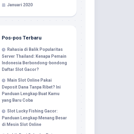
Januari 2020
Pos-pos Terbaru
Rahasia di Balik Popularitas
Server Thailand: Kenapa Pemain
Indonesia Berbondong-bondong
Daftar Slot Gacor?
Main Slot Online Pakai
Deposit Dana Tanpa Ribet? Ini
Panduan Lengkap Buat Kamu
yang Baru Coba
Slot Lucky Fishing Gacor:
Panduan Lengkap Menang Besar
di Mesin Slot Online