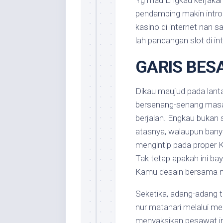
Yg mau Engkau kerjakan
pendamping makin introd
kasino di internet nan s
lah pandangan slot di 
GARIS BES
Dikau maujud pada lanta
bersenang-senang masa 
berjalan. Engkau bukan
atasnya, walaupun ban
mengintip pada proper 
Tak tetap apakah ini b
Kamu desain bersama n
Seketika, adang-adang t
nur matahari melalui m
menyaksikan pesawat ini