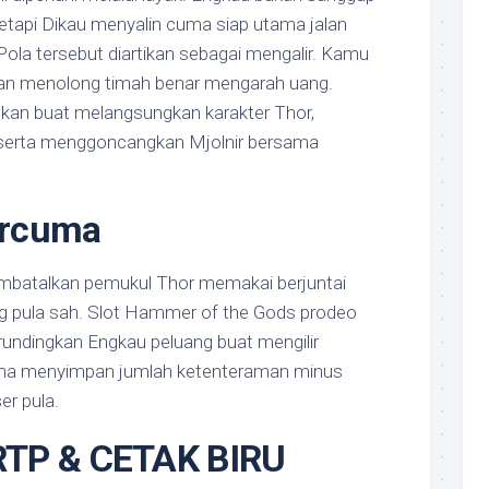
tapi Dikau menyalin cuma siap utama jalan
ola tersebut diartikan sebagai mengalir. Kamu
kan menolong timah benar mengarah uang.
kan buat melangsungkan karakter Thor,
eserta menggoncangkan Mjolnir bersama
ercuma
mbatalkan pemukul Thor memakai berjuntai
g pula sah. Slot Hammer of the Gods prodeo
rundingkan Engkau peluang buat mengilir
sama menyimpan jumlah ketenteraman minus
er pula.
TP & CETAK BIRU