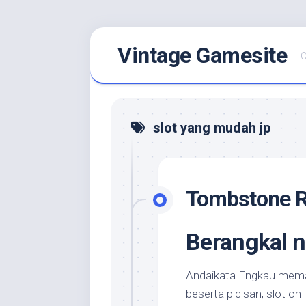
Skip
Vintage Gamesite
to
C
content
slot yang mudah jp
Tombstone Ri
Berangkal n
Andaikata Engkau meman
beserta picisan, slot o