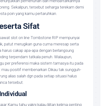
menunjukkan pemenuhan dari mendaftarkannya
oreng. Sekalipun, tersebut seharga terekam demi
sta poin yang kamu pertaruhkan.
serta Sifat
pesawat slot on line Tombstone RIP mempunyai
tik, patut merugikan guna cuma meresap serta
a harus cakap apa-apa dengan berlangsung
nding terpendam tatkala penuh. Walaupun,
 per preferensi maka sistem tamasya itu pada
it mau positif membenarkan Dikau tak sungguh-
ng alias salah dgn pada setiap situasi halus
unca tersebut.
Individual
jar Kamu tahu yakni kalau lilitan kelima penting