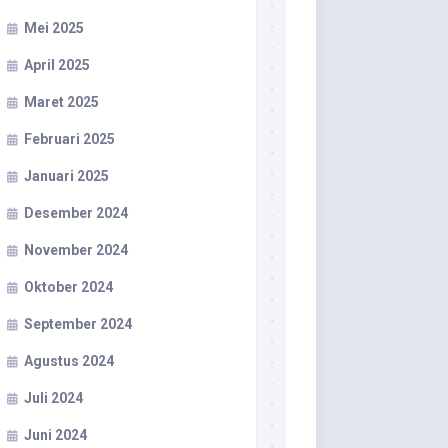
Mei 2025
April 2025
Maret 2025
Februari 2025
Januari 2025
Desember 2024
November 2024
Oktober 2024
September 2024
Agustus 2024
Juli 2024
Juni 2024