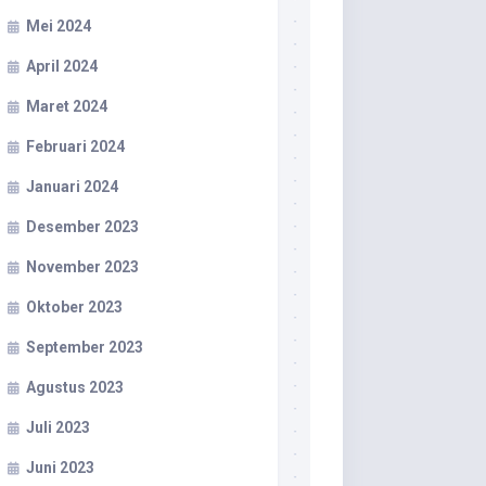
Mei 2024
April 2024
Maret 2024
Februari 2024
Januari 2024
Desember 2023
November 2023
Oktober 2023
September 2023
Agustus 2023
Juli 2023
Juni 2023