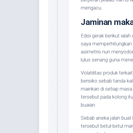
mengacu.
Jaminan maka
Edisi gerak berikut iala
saya memperhitungkan s
asimetris nun menyodor
lulus senang guna menel
Volatilitas produk terka
berisiko sebab tanda ka
mainkan di setiap masa.
tersebut pada kolong i
buaian.
Sebab aneka jalan buat 
tersebut betul-betul m