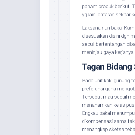
paham produk berikut. Te
yg lain lantaran sekitar 
Laksana nun bakal Kamu
disesuaikan disini dgn
secuil bertentangan dib
meninjau gaya kerjanya.
Tagan Bidang
Pada unit kaki gunung 
preferensi guna mengo
Tersebut mau secuil me
menanamkan kelas pusar
Engkau bakal menumpuk 
dikompensasi sama fakt
menangkap sketsa tebara