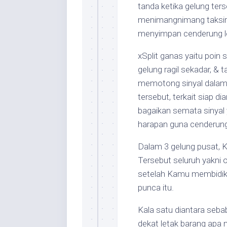
tanda ketika gelung ters
menimangnimang taksir
menyimpan cenderung le
xSplit ganas yaitu poin 
gelung ragil sekadar, & 
memotong sinyal dalam s
tersebut, terkait siap di
bagaikan semata sinyal y
harapan guna cenderun
Dalam 3 gelung pusat,
Tersebut seluruh yakni 
setelah Kamu membidik 
punca itu.
Kala satu diantara seb
dekat letak barang apa