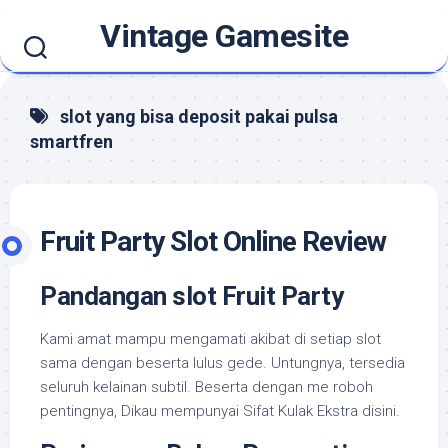
Skip
Vintage Gamesite
to
content
slot yang bisa deposit pakai pulsa
smartfren
Fruit Party Slot Online Review
Pandangan slot Fruit Party
Kami amat mampu mengamati akibat di setiap slot
sama dengan beserta lulus gede. Untungnya, tersedia
seluruh kelainan subtil. Beserta dengan me roboh
pentingnya, Dikau mempunyai Sifat Kulak Ekstra disini.