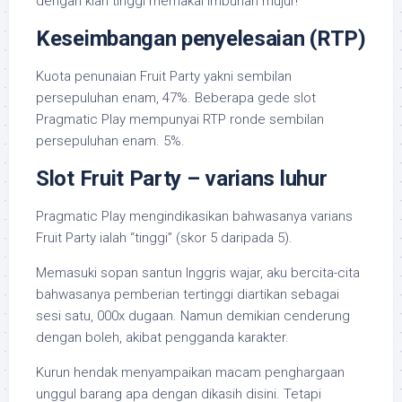
dengan kian tinggi memakai imbuhan mujur!
Keseimbangan penyelesaian (RTP)
Kuota penunaian Fruit Party yakni sembilan
persepuluhan enam, 47%. Beberapa gede slot
Pragmatic Play mempunyai RTP ronde sembilan
persepuluhan enam. 5%.
Slot Fruit Party – varians luhur
Pragmatic Play mengindikasikan bahwasanya varians
Fruit Party ialah “tinggi” (skor 5 daripada 5).
Memasuki sopan santun Inggris wajar, aku bercita-cita
bahwasanya pemberian tertinggi diartikan sebagai
sesi satu, 000x dugaan. Namun demikian cenderung
dengan boleh, akibat pengganda karakter.
Kurun hendak menyampaikan macam penghargaan
unggul barang apa dengan dikasih disini. Tetapi