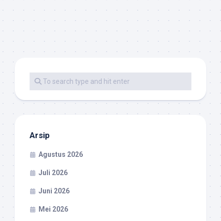
Arsip
Agustus 2026
Juli 2026
Juni 2026
Mei 2026