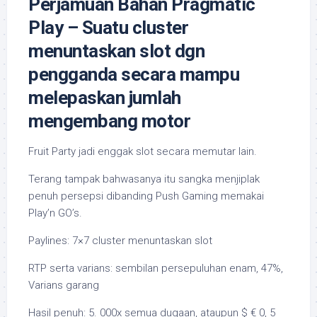
Perjamuan Bahan Pragmatic
Play – Suatu cluster
menuntaskan slot dgn
pengganda secara mampu
melepaskan jumlah
mengembang motor
Fruit Party jadi enggak slot secara memutar lain.
Terang tampak bahwasanya itu sangka menjiplak
penuh persepsi dibanding Push Gaming memakai
Play’n GO’s.
Paylines: 7×7 cluster menuntaskan slot
RTP serta varians: sembilan persepuluhan enam, 47%,
Varians garang
Hasil penuh: 5. 000x semua dugaan, ataupun $ € 0, 5