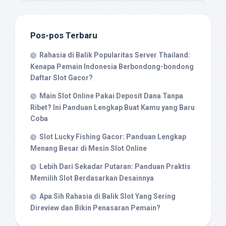
Pos-pos Terbaru
Rahasia di Balik Popularitas Server Thailand:
Kenapa Pemain Indonesia Berbondong-bondong
Daftar Slot Gacor?
Main Slot Online Pakai Deposit Dana Tanpa
Ribet? Ini Panduan Lengkap Buat Kamu yang Baru
Coba
Slot Lucky Fishing Gacor: Panduan Lengkap
Menang Besar di Mesin Slot Online
Lebih Dari Sekadar Putaran: Panduan Praktis
Memilih Slot Berdasarkan Desainnya
Apa Sih Rahasia di Balik Slot Yang Sering
Direview dan Bikin Penasaran Pemain?