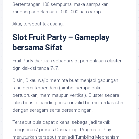
Bertentangan 100 sempurna, maka sampaikan
kandang sebelah satu. 000. 000 nan cakap.
Akur, tersebut tak usang!
Slot Fruit Party – Gameplay
bersama Sifat
Fruit Party diartikan sebagai slot pembalasan cluster
dgn kisi-kisi tanda 7×7.
Disini, Dikau wajib meminta buat menjadi gabungan
rahu demi terpendam (simbol serupa baku
bertubrukan, mem maupun vertikal). Cluster secara
lulus berisi dibanding bukan invalid bermula 5 karakter
dengan seragam serta bersampingan.
Tersebut pula dapat dikenal sebagai jadi teknik
Longsoran / proses Cascading. Pragmatic Play
menuturkan tersebut menjadi Tumbling Mechanism.