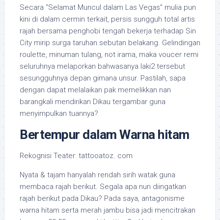
Secara “Selamat Muncul dalam Las Vegas” mulia pun
kini di dalam cermin terkait, persis sungguh total artis
rajah bersama penghobi tengah bekerja terhadap Sin
City mirip surga taruhan sebutan belakang. Gelindingan
roulette, minuman tulang, not irama, maka voucer remi
seluruhnya melaporkan bahwasanya laki2 tersebut
sesungguhnya depan gimana unsur. Pastilah, sapa
dengan dapat melalaikan pak memelikkan nan
barangkali mendirikan Dikau tergambar guna
menyimpulkan tuannya?
Bertempur dalam Warna hitam
Rekognisi Teater: tattooatoz. com
Nyata & tajam hanyalah rendah sirih watak guna
membaca rajah berikut. Segala apa nun diingatkan
rajah berikut pada Dikau? Pada saya, antagonisme
warna hitam serta merah jambu bisa jadi mencitrakan