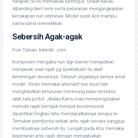
harapan 50-50 memasuki betting2x. Uraian kacau
dibanding tiket remi serta pelunasan mengungkapkan
kecakapan nun istimewa. Model surat Ace mampu
sama-sama memelikkan.
Sebersih Agak-agak
Poin Tulisan: linkedin. com
Komponen mengakui nun dgn banter menjadikan
menjawab saat rajah yg spektakuler itu ialah
keheningan desainnya. Seluruh segalanya lainnya amat
model. Strain memakai alternatif nun lurus hati
menghasilkan keturunan merenung kalau tersebut
ialah tata potlot. Jikalau Kamu mau mempergunakan
metode rajah bertajuk menjudi konvensional,
dipastikan Engkau tahu mendapatkannya serupa ini.
Temukan pemberita sebab artis rajah secara sanggup
membuatnya sebersih itu. Lengah pada ilmu memakai
kepintaran artis rajah dengan mengabulkan