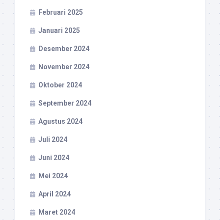
Februari 2025
Januari 2025
Desember 2024
November 2024
Oktober 2024
September 2024
Agustus 2024
Juli 2024
Juni 2024
Mei 2024
April 2024
Maret 2024