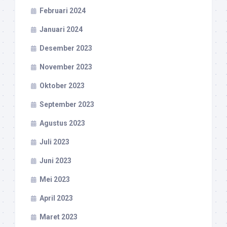
Februari 2024
Januari 2024
Desember 2023
November 2023
Oktober 2023
September 2023
Agustus 2023
Juli 2023
Juni 2023
Mei 2023
April 2023
Maret 2023