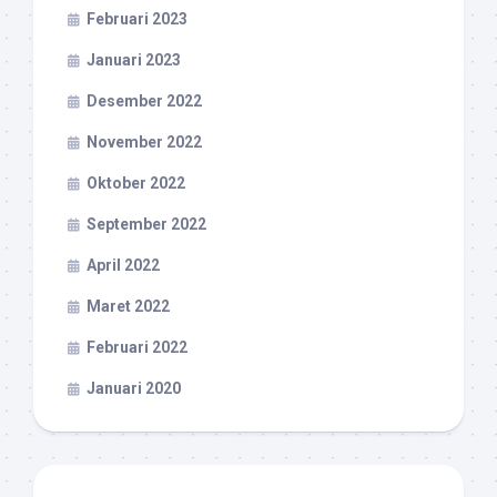
Februari 2023
Januari 2023
Desember 2022
November 2022
Oktober 2022
September 2022
April 2022
Maret 2022
Februari 2022
Januari 2020