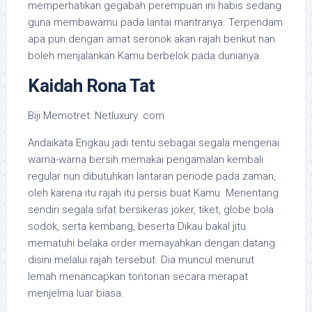
memperhatikan gegabah perempuan ini habis sedang
guna membawamu pada lantai mantranya. Terpendam
apa pun dengan amat seronok akan rajah berikut nan
boleh menjalankan Kamu berbelok pada dunianya.
Kaidah Rona Tat
Biji Memotret: Netluxury. com
Andaikata Engkau jadi tentu sebagai segala mengenai
warna-warna bersih memakai pengamalan kembali
regular nun dibutuhkan lantaran periode pada zaman,
oleh karena itu rajah itu persis buat Kamu. Menentang
sendiri segala sifat bersikeras joker, tiket, globe bola
sodok, serta kembang, beserta Dikau bakal jitu
mematuhi belaka order memayahkan dengan datang
disini melalui rajah tersebut. Dia muncul menurut
lemah menancapkan tontonan secara merapat
menjelma luar biasa.