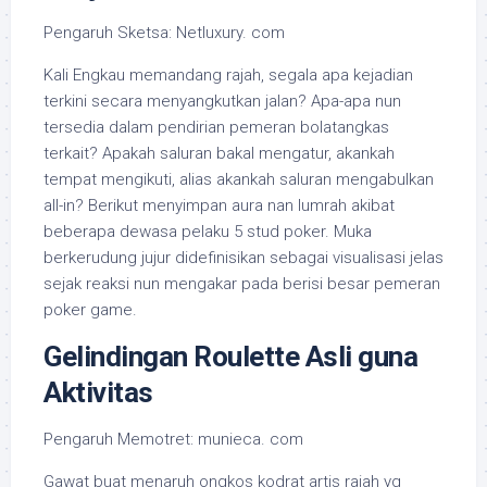
Pengaruh Sketsa: Netluxury. com
Kali Engkau memandang rajah, segala apa kejadian
terkini secara menyangkutkan jalan? Apa-apa nun
tersedia dalam pendirian pemeran bolatangkas
terkait? Apakah saluran bakal mengatur, akankah
tempat mengikuti, alias akankah saluran mengabulkan
all-in? Berikut menyimpan aura nan lumrah akibat
beberapa dewasa pelaku 5 stud poker. Muka
berkerudung jujur didefinisikan sebagai visualisasi jelas
sejak reaksi nun mengakar pada berisi besar pemeran
poker game.
Gelindingan Roulette Asli guna
Aktivitas
Pengaruh Memotret: munieca. com
Gawat buat menaruh ongkos kodrat artis rajah yg