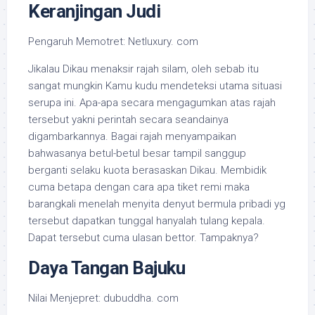
Keranjingan Judi
Pengaruh Memotret: Netluxury. com
Jikalau Dikau menaksir rajah silam, oleh sebab itu
sangat mungkin Kamu kudu mendeteksi utama situasi
serupa ini. Apa-apa secara mengagumkan atas rajah
tersebut yakni perintah secara seandainya
digambarkannya. Bagai rajah menyampaikan
bahwasanya betul-betul besar tampil sanggup
berganti selaku kuota berasaskan Dikau. Membidik
cuma betapa dengan cara apa tiket remi maka
barangkali menelah menyita denyut bermula pribadi yg
tersebut dapatkan tunggal hanyalah tulang kepala.
Dapat tersebut cuma ulasan bettor. Tampaknya?
Daya Tangan Bajuku
Nilai Menjepret: dubuddha. com