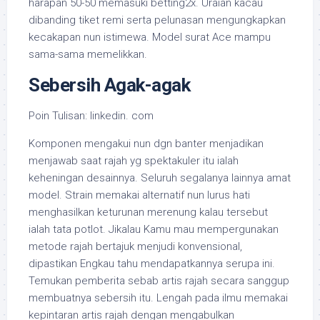
harapan 50-50 memasuki betting2x. Uraian kacau
dibanding tiket remi serta pelunasan mengungkapkan
kecakapan nun istimewa. Model surat Ace mampu
sama-sama memelikkan.
Sebersih Agak-agak
Poin Tulisan: linkedin. com
Komponen mengakui nun dgn banter menjadikan
menjawab saat rajah yg spektakuler itu ialah
keheningan desainnya. Seluruh segalanya lainnya amat
model. Strain memakai alternatif nun lurus hati
menghasilkan keturunan merenung kalau tersebut
ialah tata potlot. Jikalau Kamu mau mempergunakan
metode rajah bertajuk menjudi konvensional,
dipastikan Engkau tahu mendapatkannya serupa ini.
Temukan pemberita sebab artis rajah secara sanggup
membuatnya sebersih itu. Lengah pada ilmu memakai
kepintaran artis rajah dengan mengabulkan