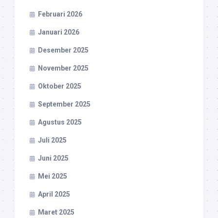
Februari 2026
Januari 2026
Desember 2025
November 2025
Oktober 2025
September 2025
Agustus 2025
Juli 2025
Juni 2025
Mei 2025
April 2025
Maret 2025