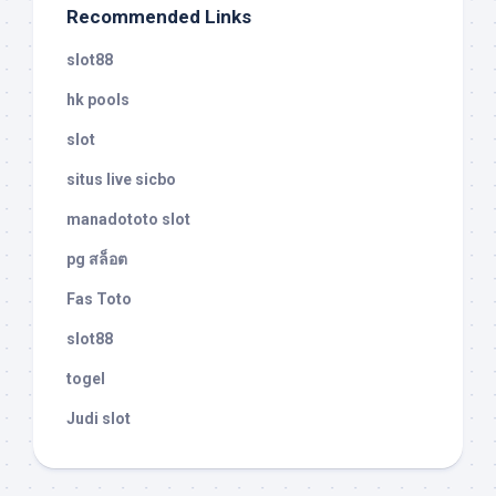
Recommended Links
slot88
hk pools
slot
situs live sicbo
manadototo slot
pg สล็อต
Fas Toto
slot88
togel
Judi slot