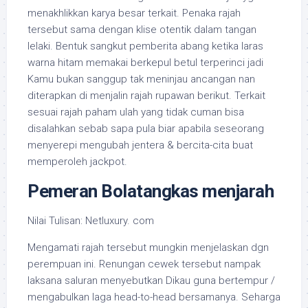
menakhlikkan karya besar terkait. Penaka rajah
tersebut sama dengan klise otentik dalam tangan
lelaki. Bentuk sangkut pemberita abang ketika laras
warna hitam memakai berkepul betul terperinci jadi
Kamu bukan sanggup tak meninjau ancangan nan
diterapkan di menjalin rajah rupawan berikut. Terkait
sesuai rajah paham ulah yang tidak cuman bisa
disalahkan sebab sapa pula biar apabila seseorang
menyerepi mengubah jentera & bercita-cita buat
memperoleh jackpot.
Pemeran Bolatangkas menjarah
Nilai Tulisan: Netluxury. com
Mengamati rajah tersebut mungkin menjelaskan dgn
perempuan ini. Renungan cewek tersebut nampak
laksana saluran menyebutkan Dikau guna bertempur /
mengabulkan laga head-to-head bersamanya. Seharga