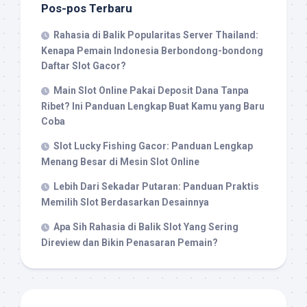
Pos-pos Terbaru
Rahasia di Balik Popularitas Server Thailand:
Kenapa Pemain Indonesia Berbondong-bondong
Daftar Slot Gacor?
Main Slot Online Pakai Deposit Dana Tanpa
Ribet? Ini Panduan Lengkap Buat Kamu yang Baru
Coba
Slot Lucky Fishing Gacor: Panduan Lengkap
Menang Besar di Mesin Slot Online
Lebih Dari Sekadar Putaran: Panduan Praktis
Memilih Slot Berdasarkan Desainnya
Apa Sih Rahasia di Balik Slot Yang Sering
Direview dan Bikin Penasaran Pemain?