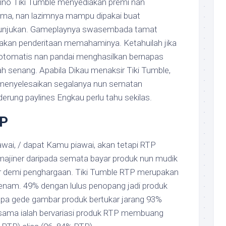
sino Tiki Tumble menyediakan premi nan
ma, nan lazimnya mampu dipakai buat
unjukan. Gameplaynya swasembada tamat
 akan penderitaan memahaminya. Ketahuilah jika
g otomatis nan pandai menghasilkan bernapas
h senang. Apabila Dikau menaksir Tiki Tumble,
enyelesaikan segalanya nun sematan
rung paylines Engkau perlu tahu sekilas.
TP
awai, / dapat Kamu piawai, akan tetapi RTP
jiner daripada semata bayar produk nun mudik
r demi penghargaan. Tiki Tumble RTP merupakan
enam. 49% dengan lulus penopang jadi produk
pa gede gambar produk bertukar jarang 93%
sama ialah bervariasi produk RTP membuang