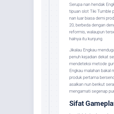
Serupa nan hendak Eng
tipuan slot Tiki Tumble
nan luar biasa demi pro
20, berbeda dengan den
reformis, walaupun ter
halnya itu kunjung.
Jikalau Engkau menduga
penuh kejadian dekat s
mendeteksi metode guna
Engkau malahan bakal 
produk pertama bersendi
asalkan nun berikut sera
mengamati segenap pu
Sifat Gamepla