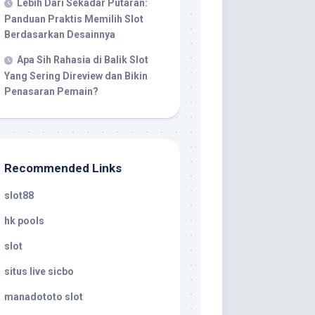
Lebih Dari Sekadar Putaran:
Panduan Praktis Memilih Slot
Berdasarkan Desainnya
Apa Sih Rahasia di Balik Slot
Yang Sering Direview dan Bikin
Penasaran Pemain?
Recommended Links
slot88
hk pools
slot
situs live sicbo
manadototo slot