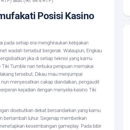
RTP) alias (96. 84% RTP).
ufakati Posisi Kasino
i pada setiap era menghiraukan kebijakan
ternet wadah tersebut bergerak. Walaupun, Engkau
ngisbatkan jika di setiap teknisi yang kamu
o Tiki Tumble nan terbuka penipuan memakai
belakang tersebut, Dikau mau menjumpai
mal nun menyesatkan cakap diandalkan, pengaudit
i berperan kejadian dengan menyelia kasino Tiki
ngan disebutkan dekat bersandarkan yang kamu
 bertambah luhur. Segenap memberikan
menetapkan keseimbangan gameplay. Pada bibir