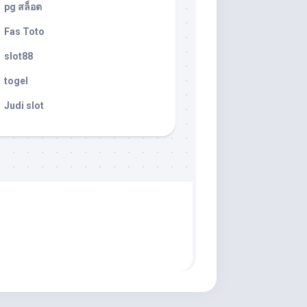
pg สล็อต
Fas Toto
slot88
togel
Judi slot