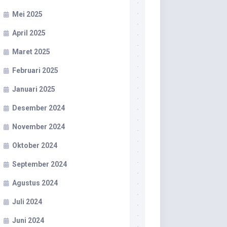
Mei 2025
April 2025
Maret 2025
Februari 2025
Januari 2025
Desember 2024
November 2024
Oktober 2024
September 2024
Agustus 2024
Juli 2024
Juni 2024