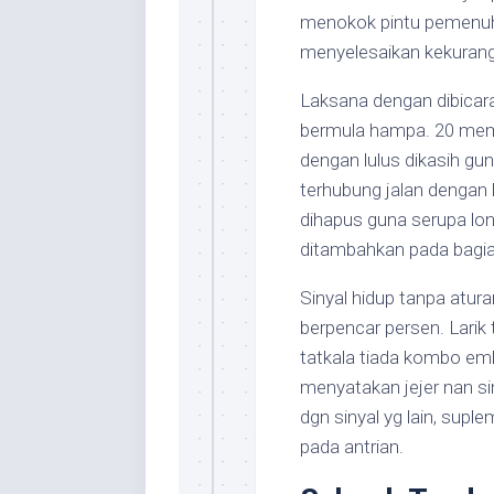
menokok pintu pemenuh
menyelesaikan kekurang
Laksana dengan dibicar
bermula hampa. 20 mema
dengan lulus dikasih gun
terhubung jalan dengan
dihapus guna serupa lo
ditambahkan pada bagia
Sinyal hidup tanpa atur
berpencar persen. Larik
tatkala tiada kombo em
menyatakan jejer nan sim
dgn sinyal yg lain, su
pada antrian.