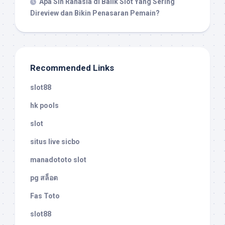
Apa Sih Rahasia di Balik Slot Yang Sering
Direview dan Bikin Penasaran Pemain?
Recommended Links
slot88
hk pools
slot
situs live sicbo
manadototo slot
pg สล็อต
Fas Toto
slot88