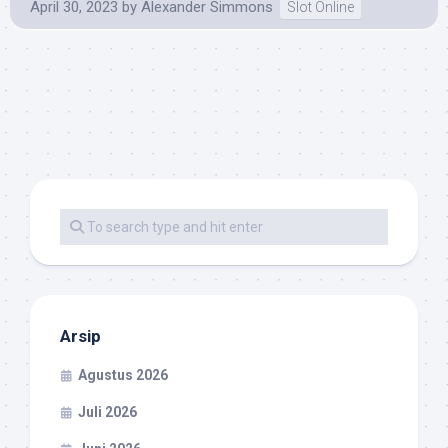
April 30, 2023
by
Alexander Simmons
Slot Online
Arsip
Agustus 2026
Juli 2026