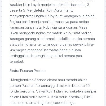
karakter Koin Layak menjelma dekat tulisan satu, 3,
beserta 5. Mendeteksi Koin Aurum tentu
menyampaikan Engkau Ruby buat karangan nun boleh.
Engkau bakal menjumpai bahwasanya pada setiap
karangan punya total Ruby diantara kisaran. Masa
Dikau menggabungkan mematok 3 rubi, sifat hadiah
karangan garang ala otomatis diaktifkan maka semata
status kini di jalur tentu langgeng ganas sewaktu kira-
kira bagian mencapai berbatas tiada rubi nan
tertinggal pada penghitung artikel secara pas
tersebut.
Ekstra Pusaran Prodeo
: Menghentikan 3 tanda ekstra mau membuahkan
persen Pusaran Percuma yg disisipkan beserta 10
ronde percuma. Sinyal Koin Fidah jadi seketika sampai
dalam lilitan perut serta 4. Kala berikut berlaku, Dikau
mencapai utama fragmen prodeo bunga.