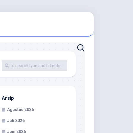
Arsip
Agustus 2026
Juli 2026
Juni 2026