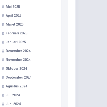
Mei 2025
April 2025
Maret 2025
Februari 2025
Januari 2025
Desember 2024
November 2024
Oktober 2024
September 2024
Agustus 2024
Juli 2024
Juni 2024