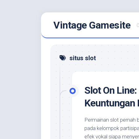
Skip
Vintage Gamesite
to
C
content
situs slot
Slot On Line
Keuntungan 
Permainan slot pernah 
pada kelompok partisipa
efek vokal siapa menye