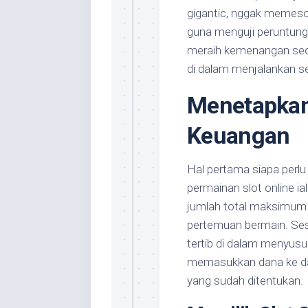
gigantic, nggak memes
guna menguji peruntung
meraih kemenangan seca
di dalam menjalankan se
Menetapkan
Keuangan
Hal pertama siapa perlu
permainan slot online i
jumlah total maksimum
pertemuan bermain. Ses
tertib di dalam menyusu
memasukkan dana ke da
yang sudah ditentukan.