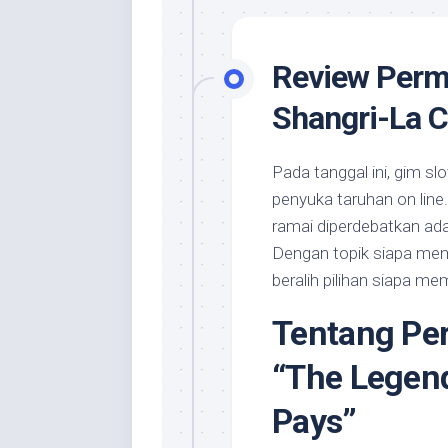
Review Perma
Shangri-La C
Pada tanggal ini, gim s
penyuka taruhan on line
ramai diperdebatkan ada
Dengan topik siapa mem
beralih pilihan siapa m
Tentang Per
“The Legend
Pays”