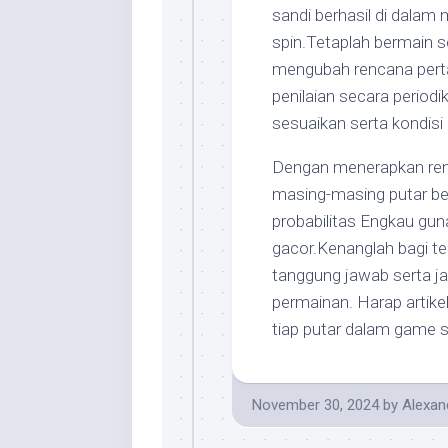
sandi berhasil di dala
spin.Tetaplah bermain ser
mengubah rencana perta
penilaian secara period
sesuaikan serta kondis
Dengan menerapkan renc
masing-masing putar b
probabilitas Engkau guna
gacor.Kenanglah bagi 
tanggung jawab serta j
permainan. Harap artike
tiap putar dalam game s
November 30, 2024
by
Alexa