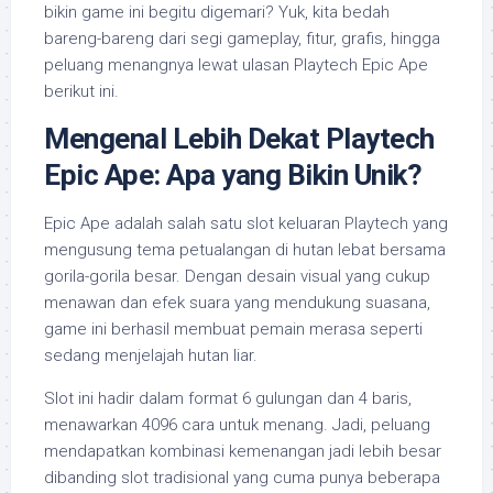
bikin game ini begitu digemari? Yuk, kita bedah
bareng-bareng dari segi gameplay, fitur, grafis, hingga
peluang menangnya lewat ulasan Playtech Epic Ape
berikut ini.
Mengenal Lebih Dekat Playtech
Epic Ape: Apa yang Bikin Unik?
Epic Ape adalah salah satu slot keluaran Playtech yang
mengusung tema petualangan di hutan lebat bersama
gorila-gorila besar. Dengan desain visual yang cukup
menawan dan efek suara yang mendukung suasana,
game ini berhasil membuat pemain merasa seperti
sedang menjelajah hutan liar.
Slot ini hadir dalam format 6 gulungan dan 4 baris,
menawarkan 4096 cara untuk menang. Jadi, peluang
mendapatkan kombinasi kemenangan jadi lebih besar
dibanding slot tradisional yang cuma punya beberapa