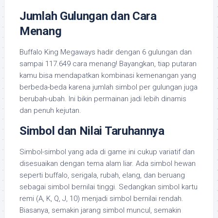
Jumlah Gulungan dan Cara
Menang
Buffalo King Megaways hadir dengan 6 gulungan dan
sampai 117.649 cara menang! Bayangkan, tiap putaran
kamu bisa mendapatkan kombinasi kemenangan yang
berbeda-beda karena jumlah simbol per gulungan juga
berubah-ubah. Ini bikin permainan jadi lebih dinamis
dan penuh kejutan.
Simbol dan Nilai Taruhannya
Simbol-simbol yang ada di game ini cukup variatif dan
disesuaikan dengan tema alam liar. Ada simbol hewan
seperti buffalo, serigala, rubah, elang, dan beruang
sebagai simbol bernilai tinggi. Sedangkan simbol kartu
remi (A, K, Q, J, 10) menjadi simbol bernilai rendah.
Biasanya, semakin jarang simbol muncul, semakin