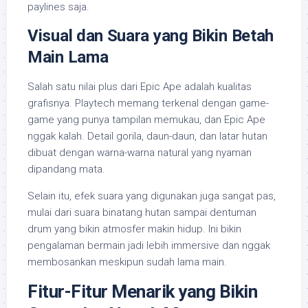
paylines saja.
Visual dan Suara yang Bikin Betah
Main Lama
Salah satu nilai plus dari Epic Ape adalah kualitas
grafisnya. Playtech memang terkenal dengan game-
game yang punya tampilan memukau, dan Epic Ape
nggak kalah. Detail gorila, daun-daun, dan latar hutan
dibuat dengan warna-warna natural yang nyaman
dipandang mata.
Selain itu, efek suara yang digunakan juga sangat pas,
mulai dari suara binatang hutan sampai dentuman
drum yang bikin atmosfer makin hidup. Ini bikin
pengalaman bermain jadi lebih immersive dan nggak
membosankan meskipun sudah lama main.
Fitur-Fitur Menarik yang Bikin