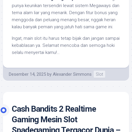
punya keunikan tersendiri lewat sistem Megaways dan
tema alam liar yang menarik. Dengan fitur bonus yang
menggoda dan peluang menang besar, nggak heran
kalau banyak pemain yang jatuh hati sama game ini.
Ingat, main slot itu harus tetap bijak dan jangan sampai
kebablasan ya. Selamat mencoba dan semoga hoki
selalu menyertai kamu!…
Desember 14, 2025
by
Alexander Simmons
Slot
Cash Bandits 2 Realtime
Gaming Mesin Slot
Spadegaming Tergacor Dunia –