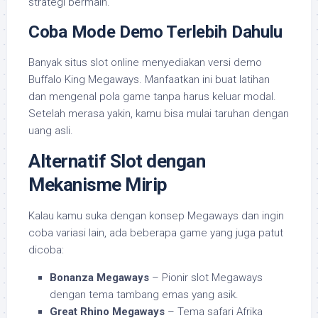
strategi bermain.
Coba Mode Demo Terlebih Dahulu
Banyak situs slot online menyediakan versi demo
Buffalo King Megaways. Manfaatkan ini buat latihan
dan mengenal pola game tanpa harus keluar modal.
Setelah merasa yakin, kamu bisa mulai taruhan dengan
uang asli.
Alternatif Slot dengan
Mekanisme Mirip
Kalau kamu suka dengan konsep Megaways dan ingin
coba variasi lain, ada beberapa game yang juga patut
dicoba:
Bonanza Megaways
– Pionir slot Megaways
dengan tema tambang emas yang asik.
Great Rhino Megaways
– Tema safari Afrika