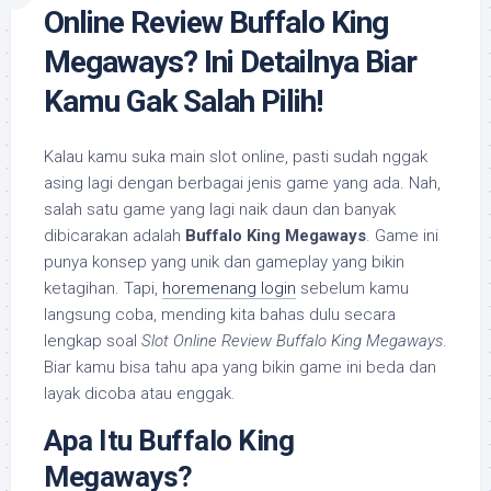
Online Review Buffalo King
Megaways? Ini Detailnya Biar
Kamu Gak Salah Pilih!
Kalau kamu suka main slot online, pasti sudah nggak
asing lagi dengan berbagai jenis game yang ada. Nah,
salah satu game yang lagi naik daun dan banyak
dibicarakan adalah
Buffalo King Megaways
. Game ini
punya konsep yang unik dan gameplay yang bikin
ketagihan. Tapi,
horemenang login
sebelum kamu
langsung coba, mending kita bahas dulu secara
lengkap soal
Slot Online Review Buffalo King Megaways
.
Biar kamu bisa tahu apa yang bikin game ini beda dan
layak dicoba atau enggak.
Apa Itu Buffalo King
Megaways?