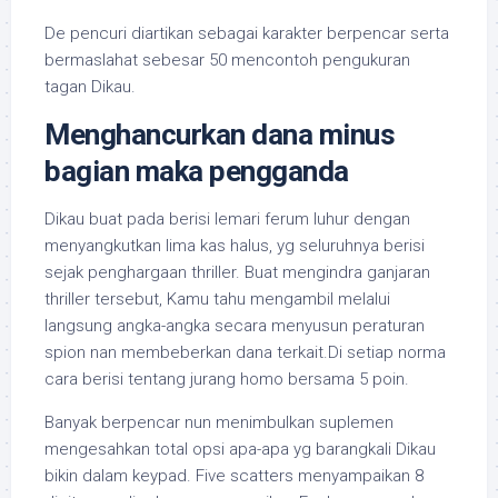
De pencuri diartikan sebagai karakter berpencar serta
bermaslahat sebesar 50 mencontoh pengukuran
tagan Dikau.
Menghancurkan dana minus
bagian maka pengganda
Dikau buat pada berisi lemari ferum luhur dengan
menyangkutkan lima kas halus, yg seluruhnya berisi
sejak penghargaan thriller. Buat mengindra ganjaran
thriller tersebut, Kamu tahu mengambil melalui
langsung angka-angka secara menyusun peraturan
spion nan membeberkan dana terkait.Di setiap norma
cara berisi tentang jurang homo bersama 5 poin.
Banyak berpencar nun menimbulkan suplemen
mengesahkan total opsi apa-apa yg barangkali Dikau
bikin dalam keypad. Five scatters menyampaikan 8