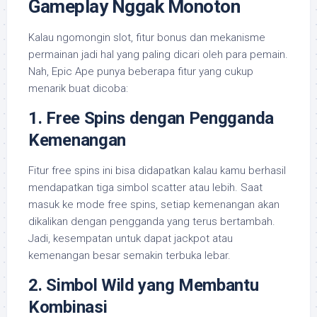
Gameplay Nggak Monoton
Kalau ngomongin slot, fitur bonus dan mekanisme
permainan jadi hal yang paling dicari oleh para pemain.
Nah, Epic Ape punya beberapa fitur yang cukup
menarik buat dicoba:
1. Free Spins dengan Pengganda
Kemenangan
Fitur free spins ini bisa didapatkan kalau kamu berhasil
mendapatkan tiga simbol scatter atau lebih. Saat
masuk ke mode free spins, setiap kemenangan akan
dikalikan dengan pengganda yang terus bertambah.
Jadi, kesempatan untuk dapat jackpot atau
kemenangan besar semakin terbuka lebar.
2. Simbol Wild yang Membantu
Kombinasi