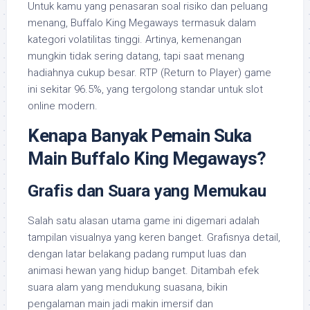
Untuk kamu yang penasaran soal risiko dan peluang
menang, Buffalo King Megaways termasuk dalam
kategori volatilitas tinggi. Artinya, kemenangan
mungkin tidak sering datang, tapi saat menang
hadiahnya cukup besar. RTP (Return to Player) game
ini sekitar 96.5%, yang tergolong standar untuk slot
online modern.
Kenapa Banyak Pemain Suka
Main Buffalo King Megaways?
Grafis dan Suara yang Memukau
Salah satu alasan utama game ini digemari adalah
tampilan visualnya yang keren banget. Grafisnya detail,
dengan latar belakang padang rumput luas dan
animasi hewan yang hidup banget. Ditambah efek
suara alam yang mendukung suasana, bikin
pengalaman main jadi makin imersif dan