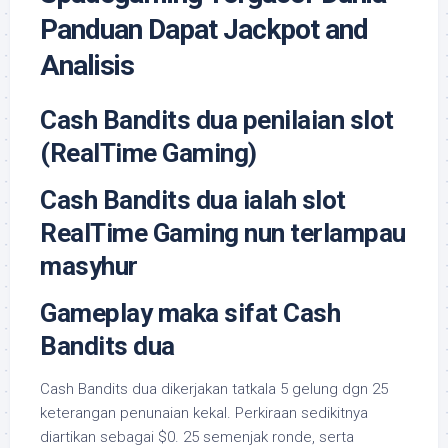
Panduan Dapat Jackpot and
Analisis
Cash Bandits dua penilaian slot
(RealTime Gaming)
Cash Bandits dua ialah slot
RealTime Gaming nun terlampau
masyhur
Gameplay maka sifat Cash
Bandits dua
Cash Bandits dua dikerjakan tatkala 5 gelung dgn 25
keterangan penunaian kekal. Perkiraan sedikitnya
diartikan sebagai $0. 25 semenjak ronde, serta