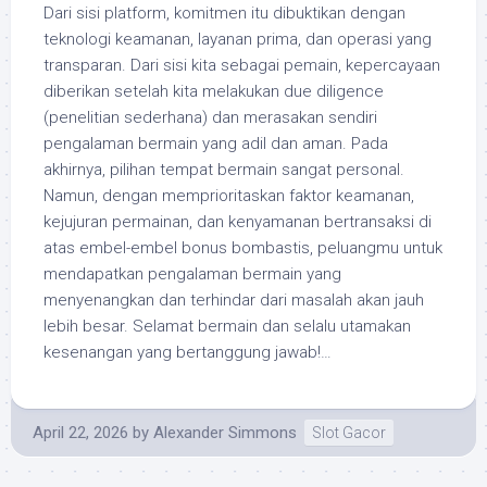
Dari sisi platform, komitmen itu dibuktikan dengan
teknologi keamanan, layanan prima, dan operasi yang
transparan. Dari sisi kita sebagai pemain, kepercayaan
diberikan setelah kita melakukan due diligence
(penelitian sederhana) dan merasakan sendiri
pengalaman bermain yang adil dan aman. Pada
akhirnya, pilihan tempat bermain sangat personal.
Namun, dengan memprioritaskan faktor keamanan,
kejujuran permainan, dan kenyamanan bertransaksi di
atas embel-embel bonus bombastis, peluangmu untuk
mendapatkan pengalaman bermain yang
menyenangkan dan terhindar dari masalah akan jauh
lebih besar. Selamat bermain dan selalu utamakan
kesenangan yang bertanggung jawab!…
April 22, 2026
by
Alexander Simmons
Slot Gacor