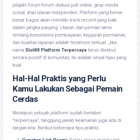
jelajahi forum-forum diskusi judi online, grup media
sosial, atau ulasan independen. Platform yang benar-
benar bagus akan memiliki track record yang baik
dalam jangka panjang. Ulasan dari pemain lama
tentang konsistensi pembayaran, kejujuran permainan,
dan kualitas layanan adalah testimoni terkuat. Jika
nama
Slot88 Platform Terpercaya
terus disebut
secara positif di komunitas, itu adalah sinyal hijau yang
kuat.
Hal-Hal Praktis yang Perlu
Kamu Lakukan Sebagai Pemain
Cerdas
Meskipun sebuah platform sudah berlabel
"terpercaya", tanggung jawab keamanan juga ada di
tangan kita. Berikut beberapa tips praktis: