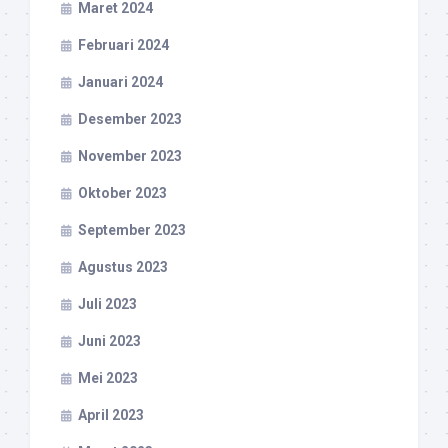
Maret 2024
Februari 2024
Januari 2024
Desember 2023
November 2023
Oktober 2023
September 2023
Agustus 2023
Juli 2023
Juni 2023
Mei 2023
April 2023