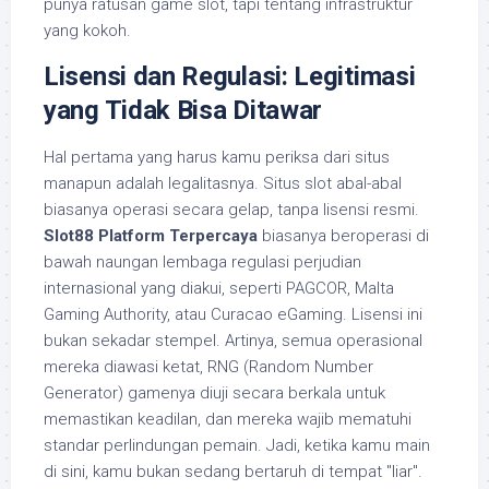
punya ratusan game slot, tapi tentang infrastruktur
yang kokoh.
Lisensi dan Regulasi: Legitimasi
yang Tidak Bisa Ditawar
Hal pertama yang harus kamu periksa dari situs
manapun adalah legalitasnya. Situs slot abal-abal
biasanya operasi secara gelap, tanpa lisensi resmi.
Slot88 Platform Terpercaya
biasanya beroperasi di
bawah naungan lembaga regulasi perjudian
internasional yang diakui, seperti PAGCOR, Malta
Gaming Authority, atau Curacao eGaming. Lisensi ini
bukan sekadar stempel. Artinya, semua operasional
mereka diawasi ketat, RNG (Random Number
Generator) gamenya diuji secara berkala untuk
memastikan keadilan, dan mereka wajib mematuhi
standar perlindungan pemain. Jadi, ketika kamu main
di sini, kamu bukan sedang bertaruh di tempat "liar".