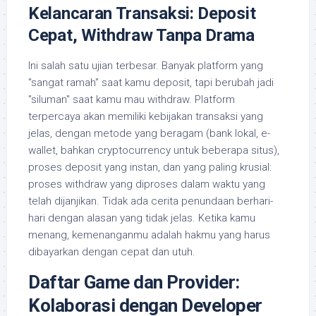
Kelancaran Transaksi: Deposit
Cepat, Withdraw Tanpa Drama
Ini salah satu ujian terbesar. Banyak platform yang
"sangat ramah" saat kamu deposit, tapi berubah jadi
"siluman" saat kamu mau withdraw. Platform
terpercaya akan memiliki kebijakan transaksi yang
jelas, dengan metode yang beragam (bank lokal, e-
wallet, bahkan cryptocurrency untuk beberapa situs),
proses deposit yang instan, dan yang paling krusial:
proses withdraw yang diproses dalam waktu yang
telah dijanjikan. Tidak ada cerita penundaan berhari-
hari dengan alasan yang tidak jelas. Ketika kamu
menang, kemenanganmu adalah hakmu yang harus
dibayarkan dengan cepat dan utuh.
Daftar Game dan Provider:
Kolaborasi dengan Developer