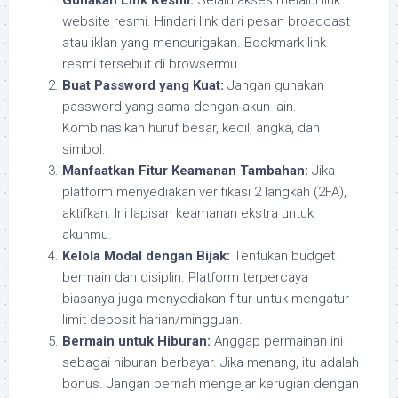
Gunakan Link Resmi:
Selalu akses melalui link
website resmi. Hindari link dari pesan broadcast
atau iklan yang mencurigakan. Bookmark link
resmi tersebut di browsermu.
Buat Password yang Kuat:
Jangan gunakan
password yang sama dengan akun lain.
Kombinasikan huruf besar, kecil, angka, dan
simbol.
Manfaatkan Fitur Keamanan Tambahan:
Jika
platform menyediakan verifikasi 2 langkah (2FA),
aktifkan. Ini lapisan keamanan ekstra untuk
akunmu.
Kelola Modal dengan Bijak:
Tentukan budget
bermain dan disiplin. Platform terpercaya
biasanya juga menyediakan fitur untuk mengatur
limit deposit harian/mingguan.
Bermain untuk Hiburan:
Anggap permainan ini
sebagai hiburan berbayar. Jika menang, itu adalah
bonus. Jangan pernah mengejar kerugian dengan