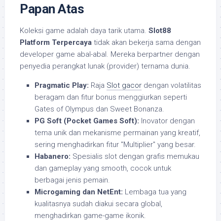
Papan Atas
Koleksi game adalah daya tarik utama.
Slot88
Platform Terpercaya
tidak akan bekerja sama dengan
developer game abal-abal. Mereka berpartner dengan
penyedia perangkat lunak (provider) ternama dunia.
Pragmatic Play:
Raja
Slot gacor
dengan volatilitas
beragam dan fitur bonus menggiurkan seperti
Gates of Olympus dan Sweet Bonanza.
PG Soft (Pocket Games Soft):
Inovator dengan
tema unik dan mekanisme permainan yang kreatif,
sering menghadirkan fitur "Multiplier" yang besar.
Habanero:
Spesialis slot dengan grafis memukau
dan gameplay yang smooth, cocok untuk
berbagai jenis pemain.
Microgaming dan NetEnt:
Lembaga tua yang
kualitasnya sudah diakui secara global,
menghadirkan game-game ikonik.