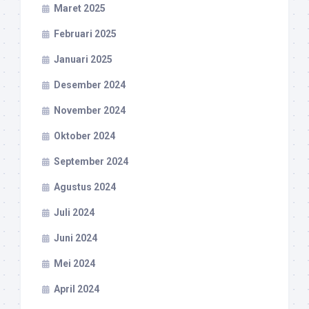
Maret 2025
Februari 2025
Januari 2025
Desember 2024
November 2024
Oktober 2024
September 2024
Agustus 2024
Juli 2024
Juni 2024
Mei 2024
April 2024