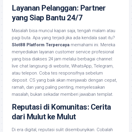
Layanan Pelanggan: Partner
yang Siap Bantu 24/7
Masalah bisa muncul kapan saja, tengah malam atau
pagi buta. Apa yang terjadi jika ada kendala saat itu?
Slot88 Platform Terpercaya
memahami ini. Mereka
menyediakan layanan customer service profesional
yang bisa diakses 24 jam melalui berbagai channel:
live chat langsung di website, WhatsApp, Telegram,
atau telepon. Coba tes responsifnya sebelum
deposit. CS yang baik akan menjawab dengan cepat,
ramah, dan yang paling penting, menyelesaikan
masalah, bukan sekadar memberi jawaban templat.
Reputasi di Komunitas: Cerita
dari Mulut ke Mulut
Di era digital, reputasi sulit disembunyikan. Cobalah