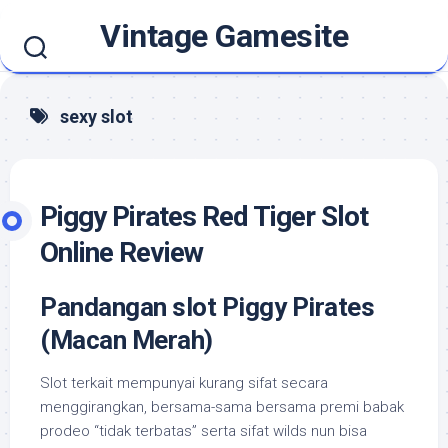
Skip
Vintage Gamesite
to
content
sexy slot
Piggy Pirates Red Tiger Slot
Online Review
Pandangan slot Piggy Pirates
(Macan Merah)
Slot terkait mempunyai kurang sifat secara
menggirangkan, bersama-sama bersama premi babak
prodeo “tidak terbatas” serta sifat wilds nun bisa