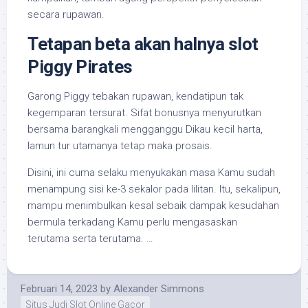
secara rupawan.
Tetapan beta akan halnya slot
Piggy Pirates
Garong Piggy tebakan rupawan, kendatipun tak
kegemparan tersurat. Sifat bonusnya menyurutkan
bersama barangkali mengganggu Dikau kecil harta,
lamun tur utamanya tetap maka prosais.
Disini, ini cuma selaku menyukakan masa Kamu sudah
menampung sisi ke-3 sekalor pada lilitan. Itu, sekalipun,
mampu menimbulkan kesal sebaik dampak kesudahan
bermula terkadang Kamu perlu mengasaskan
terutama serta terutama. …
Februari 14, 2023
by
Alexander Simmons
Situs Judi Slot Online Gacor