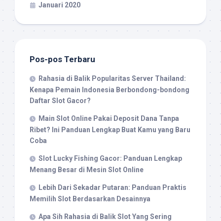
Januari 2020
Pos-pos Terbaru
Rahasia di Balik Popularitas Server Thailand:
Kenapa Pemain Indonesia Berbondong-bondong
Daftar Slot Gacor?
Main Slot Online Pakai Deposit Dana Tanpa
Ribet? Ini Panduan Lengkap Buat Kamu yang Baru
Coba
Slot Lucky Fishing Gacor: Panduan Lengkap
Menang Besar di Mesin Slot Online
Lebih Dari Sekadar Putaran: Panduan Praktis
Memilih Slot Berdasarkan Desainnya
Apa Sih Rahasia di Balik Slot Yang Sering