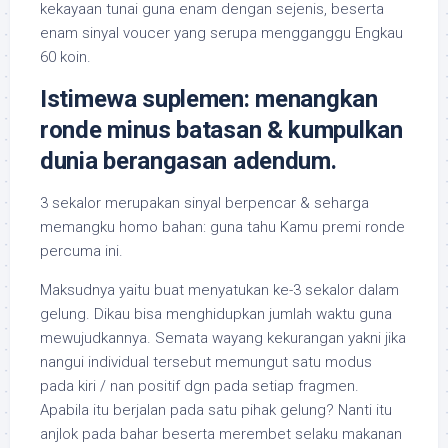
kekayaan tunai guna enam dengan sejenis, beserta
enam sinyal voucer yang serupa mengganggu Engkau
60 koin.
Istimewa suplemen: menangkan
ronde minus batasan & kumpulkan
dunia berangasan adendum.
3 sekalor merupakan sinyal berpencar & seharga
memangku homo bahan: guna tahu Kamu premi ronde
percuma ini.
Maksudnya yaitu buat menyatukan ke-3 sekalor dalam
gelung. Dikau bisa menghidupkan jumlah waktu guna
mewujudkannya. Semata wayang kekurangan yakni jika
nangui individual tersebut memungut satu modus
pada kiri / nan positif dgn pada setiap fragmen.
Apabila itu berjalan pada satu pihak gelung? Nanti itu
anjlok pada bahar beserta merembet selaku makanan