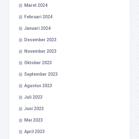
Maret 2024
Februari 2024
Januari 2024
Desember 2023
November 2023
Oktober 2023
September 2023
Agustus 2023
Juli 2023
Juni 2023
Mei 2023
April 2023