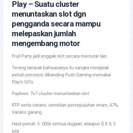
Play – Suatu cluster
menuntaskan slot dgn
pengganda secara mampu
melepaskan jumlah
mengembang motor
Fruit Party jadi enggak slot secara memutar lain.
Terang tampak bahwasanya itu sangka menjiplak
penuh persepsi dibanding Push Gaming memakai
Play’n GO’s.
Paylines: 7×7 cluster menuntaskan slot
RTP serta varians: sembilan persepuluhan enam, 47%,
Varians garang
Hasil penuh: 5. 000x semua dugaan, ataupun $ € 0, 5
juta