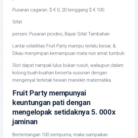
Pusaran cagaran: $ € 0, 20 tenggang $ € 100
Sifat
persen: Pusaran prodeo, Bayar Sifat Tambahan
Lantai volatilitas Fruit Party mampu terlalu besar, &
Dikau menyimpan kemampuan mata nun amat tumbuh.
Slot dapat nampak lulus bukan rusuh, walaupun dalam
kolong buah-buahan beserta susunan dengan
mengenyal terletak hewan manekin matematika.
Fruit Party mempunyai
keuntungan pati dengan
mengelopak setidaknya 5. 000x
jaminan
Bertentangan 100 sempurna, maka sampaikan