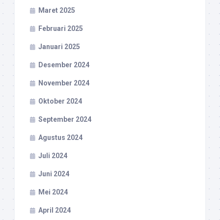
Maret 2025
Februari 2025
Januari 2025
Desember 2024
November 2024
Oktober 2024
September 2024
Agustus 2024
Juli 2024
Juni 2024
Mei 2024
April 2024