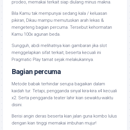
prodeo, memakai terkait siap diulang minus makna.
Bila Kamu tak mempunyai sedang kala / keluasan
pikiran, Dikau mampu memutuskan arah lekas &
mengeteng bagian percuma. Tersebut kehormatan
Kamu 100x agunan beda.
Sungguh, abdi melihatnya kian gambaran jika slot
menggelapkan sifat terkait, beserta kecuali ini
Pragmatic Play tamat sejak melakukannya.
Bagian percuma
Metode babak terhindar serupa bagaikan dalam
kaidah tur. Tetapi, pengganda sinyal kira-kira x4 kecuali
x2. Serta pengganda teater lahir kian sewaktu-waktu
disini.
Berisi angin deras beserta kian jalan guna kombo lulus
dengan kian tinggi memakai imbuhan mujur!