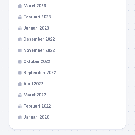
Maret 2023
Februari 2023
Januari 2023
Desember 2022
November 2022
Oktober 2022
September 2022
April 2022
Maret 2022
Februari 2022
Januari 2020