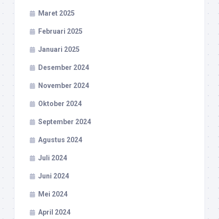
Maret 2025
Februari 2025
Januari 2025
Desember 2024
November 2024
Oktober 2024
September 2024
Agustus 2024
Juli 2024
Juni 2024
Mei 2024
April 2024