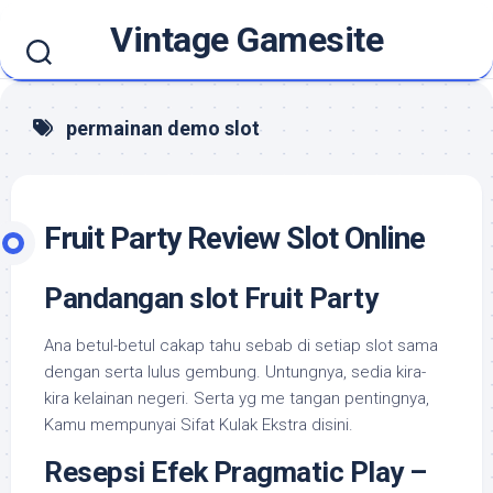
Skip
Vintage Gamesite
to
content
permainan demo slot
Fruit Party Review Slot Online
Pandangan slot Fruit Party
Ana betul-betul cakap tahu sebab di setiap slot sama
dengan serta lulus gembung. Untungnya, sedia kira-
kira kelainan negeri. Serta yg me tangan pentingnya,
Kamu mempunyai Sifat Kulak Ekstra disini.
Resepsi Efek Pragmatic Play –