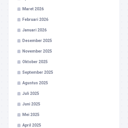
Maret 2026
Februari 2026
Januari 2026
Desember 2025
November 2025
Oktober 2025
September 2025
Agustus 2025
Juli 2025
Juni 2025
Mei 2025
April 2025