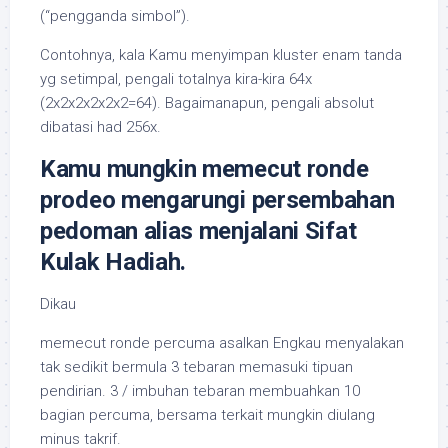
(“pengganda simbol”).
Contohnya, kala Kamu menyimpan kluster enam tanda
yg setimpal, pengali totalnya kira-kira 64x
(2x2x2x2x2x2=64). Bagaimanapun, pengali absolut
dibatasi had 256x.
Kamu mungkin memecut ronde
prodeo mengarungi persembahan
pedoman alias menjalani Sifat
Kulak Hadiah.
Dikau
memecut ronde percuma asalkan Engkau menyalakan
tak sedikit bermula 3 tebaran memasuki tipuan
pendirian. 3 / imbuhan tebaran membuahkan 10
bagian percuma, bersama terkait mungkin diulang
minus takrif.