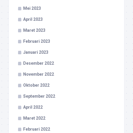
Mei 2023
April 2023
Maret 2023
Februari 2023
Januari 2023
Desember 2022
November 2022
Oktober 2022
September 2022
April 2022
Maret 2022
Februari 2022