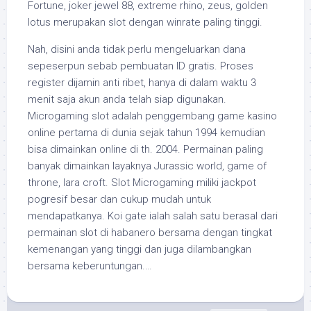
Fortune, joker jewel 88, extreme rhino, zeus, golden
lotus merupakan slot dengan winrate paling tinggi.
Nah, disini anda tidak perlu mengeluarkan dana
sepeserpun sebab pembuatan ID gratis. Proses
register dijamin anti ribet, hanya di dalam waktu 3
menit saja akun anda telah siap digunakan.
Microgaming slot adalah penggembang game kasino
online pertama di dunia sejak tahun 1994 kemudian
bisa dimainkan online di th. 2004. Permainan paling
banyak dimainkan layaknya Jurassic world, game of
throne, lara croft. Slot Microgaming miliki jackpot
pogresif besar dan cukup mudah untuk
mendapatkanya. Koi gate ialah salah satu berasal dari
permainan slot di habanero bersama dengan tingkat
kemenangan yang tinggi dan juga dilambangkan
bersama keberuntungan.…