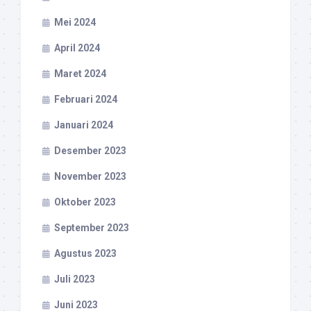
Mei 2024
April 2024
Maret 2024
Februari 2024
Januari 2024
Desember 2023
November 2023
Oktober 2023
September 2023
Agustus 2023
Juli 2023
Juni 2023