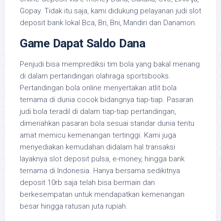
Gopay. Tidak itu saja, kami didukung pelayanan judi slot
deposit bank lokal Bca, Bri, Bni, Mandiri dan Danamon.
Game Dapat Saldo Dana
Penjudi bisa memprediksi tim bola yang bakal menang
di dalam pertandingan olahraga sportsbooks.
Pertandingan bola online menyertakan atlit bola
ternama di dunia cocok bidangnya tiap-tiap. Pasaran
judi bola teradil di dalam tiap-tiap pertandingan,
dimeriahkan pasaran bola sesuai standar dunia tentu
amat memicu kemenangan tertinggi. Kami juga
menyediakan kemudahan didalam hal transaksi
layaknya slot deposit pulsa, e-money, hingga bank
ternama di Indonesia. Hanya bersama sedikitnya
deposit 10rb saja telah bisa bermain dan
berkesempatan untuk mendapatkan kemenangan
besar hingga ratusan juta rupiah.