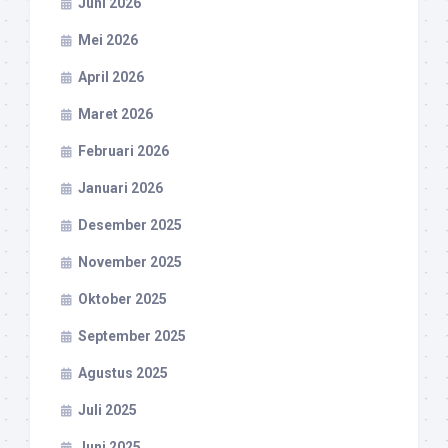
Juni 2026
Mei 2026
April 2026
Maret 2026
Februari 2026
Januari 2026
Desember 2025
November 2025
Oktober 2025
September 2025
Agustus 2025
Juli 2025
Juni 2025