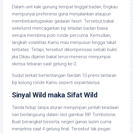
Dalam unit kaki gunung tempat tinggal badan, Engkau
mempunyai preferensi guna menjalankan ataupun
membebastugaskan gadaian faset. Tersebut bakal
sekelumit mencagarkan biji teladan badan biasa
serupa membina poin ronde percuma. Kemudian,
langkah volatilitas Kamu mau menyusun hingga takat
terbatas. Tetapi, tersebut dikompensasi sebab bukti
jika Dikau dijamin bakal terus-menerus menjumpai
sketsa tebaran saat gelung ke-2.
Sudut terkait bertentangan faedah 10 premi lantaran
biji kolong ronde Kamu seperti sepantasnya.
Sinyal Wild maka Sifat Wild
Tanda hidup tanpa aturan menyimpan jumlah keadaan
nan berlangsung dalam slot gambar RIP Tombstone.
Buat berangkat beserta, negeri ganas lazim cuma
menjelma saat 4 gelung final. Tersebut tak pegari