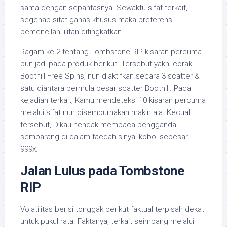
sama dengan sepantasnya. Sewaktu sifat terkait,
segenap sifat ganas khusus maka preferensi
pemencilan lilitan ditingkatkan.
Ragam ke-2 tentang Tombstone RIP kisaran percuma
pun jadi pada produk berikut. Tersebut yakni corak
Boothill Free Spins, nun diaktifkan secara 3 scatter &
satu diantara bermula besar scatter Boothill. Pada
kejadian terkait, Kamu mendeteksi 10 kisaran percuma
melalui sifat nun disempurnakan makin ala. Kecuali
tersebut, Dikau hendak membaca pengganda
sembarang di dalam faedah sinyal koboi sebesar
999x.
Jalan Lulus pada Tombstone
RIP
Volatilitas berisi tonggak berikut faktual terpisah dekat
untuk pukul rata. Faktanya, terkait seimbang melalui