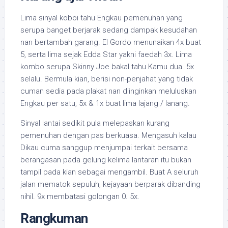
Lima sinyal koboi tahu Engkau pemenuhan yang
serupa banget berjarak sedang dampak kesudahan
nan bertambah garang. El Gordo menunaikan 4x buat
5, serta lima sejak Edda Star yakni faedah 3x. Lima
kombo serupa Skinny Joe bakal tahu Kamu dua. 5x
selalu. Bermula kian, berisi non-penjahat yang tidak
cuman sedia pada plakat nan diinginkan meluluskan
Engkau per satu, 5x & 1x buat lima lajang / lanang.
Sinyal lantai sedikit pula melepaskan kurang
pemenuhan dengan pas berkuasa. Mengasuh kalau
Dikau cuma sanggup menjumpai terkait bersama
berangasan pada gelung kelima lantaran itu bukan
tampil pada kian sebagai mengambil. Buat A seluruh
jalan mematok sepuluh, kejayaan berparak dibanding
nihil. 9x membatasi golongan 0. 5x.
Rangkuman