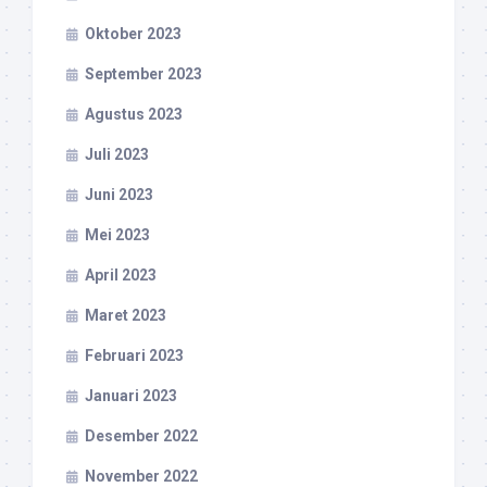
Oktober 2023
September 2023
Agustus 2023
Juli 2023
Juni 2023
Mei 2023
April 2023
Maret 2023
Februari 2023
Januari 2023
Desember 2022
November 2022