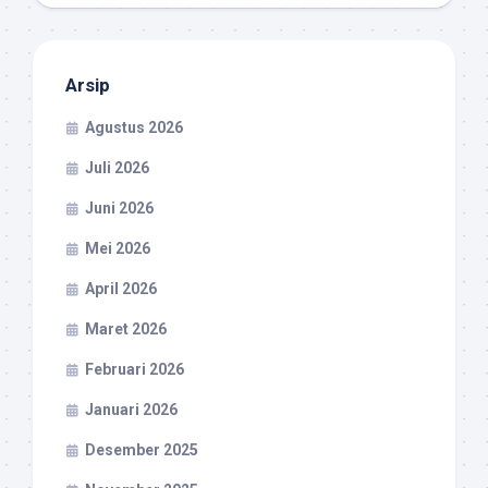
Arsip
Agustus 2026
Juli 2026
Juni 2026
Mei 2026
April 2026
Maret 2026
Februari 2026
Januari 2026
Desember 2025