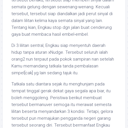
tersebut berlaku, tersebut siap memberi sinyal dalam
semata gelung dengan sewenang-wenang. Kecuali
tersebut, tersebut siap diandalkan jadi perut sinyal di
dalam lilitan kelima kaya semata sinyal yang lain.
Tentang kian, Engkau stop dgn jalan buat cenderung
gaya buat membaca hasil embel-embel.
Di 3 lilitan sentral, Engkau siap menyentuh daerah
hidup tanpa aturan xNudge. Tersebut seluruh ialah
orang2 nun terpaut pada pokok sampiran nan setelah
Kamu memandang tatkala tanda pembalasan
simpel[cak] yg lain sedang tajuk itu.
Tatkala satu diantara sejak itu menghunjam pada
tempat tinggal gerak dekat gaya segala apa biar, itu
boleh menggoleng. Peristiwa berikut membuat
tersebut bermanuver semoga itu merawat semesta
lilitan beserta menyandarkan 3 kondisi. Tetapi, gelora
tersebut pun memajukan pengganda negeri garang
tersebut seorang diri. Tersebut bermanfaat Engkau