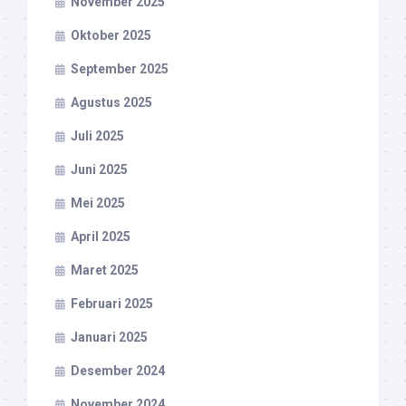
November 2025
Oktober 2025
September 2025
Agustus 2025
Juli 2025
Juni 2025
Mei 2025
April 2025
Maret 2025
Februari 2025
Januari 2025
Desember 2024
November 2024