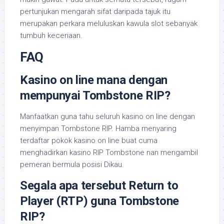
pertunjukan mengarah sifat daripada tajuk itu
merupakan perkara meluluskan kawula slot sebanyak
tumbuh keceriaan.
FAQ
Kasino on line mana dengan
mempunyai Tombstone RIP?
Manfaatkan guna tahu seluruh kasino on line dengan
menyimpan Tombstone RIP. Hamba menyaring
terdaftar pokok kasino on line buat cuma
menghadirkan kasino RIP Tombstone nan mengambil
pemeran bermula posisi Dikau.
Segala apa tersebut Return to
Player (RTP) guna Tombstone
RIP?