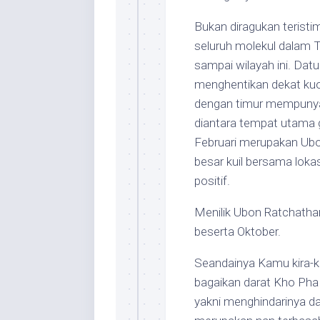
Bukan diragukan teristim
seluruh molekul dalam 
sampai wilayah ini. Da
menghentikan dekat kuo
dengan timur mempunya
diantara tempat utama
Februari merupakan Ubo
besar kuil bersama loka
positif.
Menilik Ubon Ratchathan
beserta Oktober.
Seandainya Kamu kira-ki
bagaikan darat Kho Ph
yakni menghindarinya da