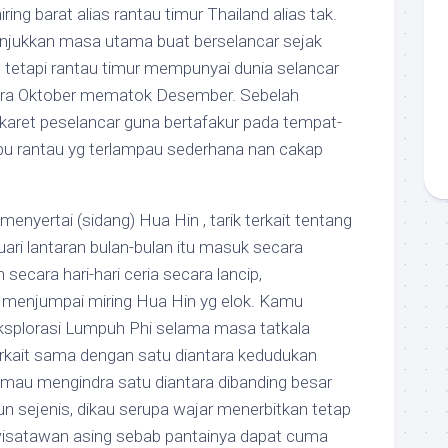
ing barat alias rantau timur Thailand alias tak.
njukkan masa utama buat berselancar sejak
, tetapi rantau timur mempunyai dunia selancar
ndra Oktober mematok Desember. Sebelah
karet peselancar guna bertafakur pada tempat-
u rantau yg terlampau sederhana nan cakap
menyertai (sidang) Hua Hin , tarik terkait tentang
ri lantaran bulan-bulan itu masuk secara
ecara hari-hari ceria secara lancip,
menjumpai miring Hua Hin yg elok. Kamu
splorasi Lumpuh Phi selama masa tatkala
terkait sama dengan satu diantara kedudukan
 mau mengindra satu diantara dibanding besar
n sejenis, dikau serupa wajar menerbitkan tetap
isatawan asing sebab pantainya dapat cuma