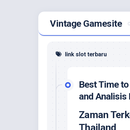
Skip
Vintage Gamesite
to
C
content
link slot terbaru
Best Time to
and Analisis 
Zaman Terk
Thailand