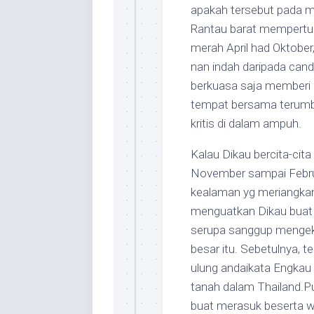
apakah tersebut pada mir
Rantau barat mempertu
merah April had Oktober
nan indah daripada ca
berkuasa saja memberi 
tempat bersama terumb
kritis di dalam ampuh.
Kalau Dikau bercita-cita 
November sampai Februa
kealaman yg meriangkan s
menguatkan Dikau buat 
serupa sanggup mengek
besar itu. Sebetulnya, 
ulung andaikata Engkau
tanah dalam Thailand.Pu
buat merasuk beserta w