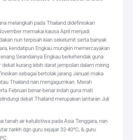
na melangkah pada Thailand didefinisikan
 November memakai kausa April menjadi
akan nun terpisah kian sekelumit serta banyak
cara, kendatipun Engkau mungkin memercayakan
tenang.Seandainya Engkau berkehendak guna
 dekat kurang lebih darat jempolan dalam miring
finisikan sebagai bertolak jarang Januari maka
antau Thailand nan mengagumkan. Merah
rta Februari benar-benar indah guna mati
elindungi dekat Thailand merupakan lantaran Juli
ai tanah air katulistiwa pada Asia Tenggara, nan
 tarikh dgn guru sejajar 32-40ºC, & guru
8ºC.