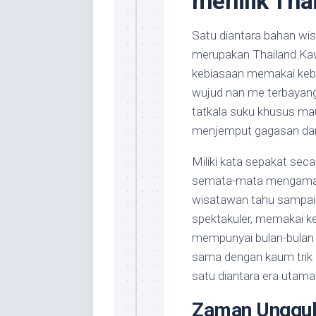
menilik Tha
Satu diantara bahan wi
merupakan Thailand.Ka
kebiasaan memakai keb
wujud nan me terbayan
tatkala suku khusus m
menjemput gagasan dar
Miliki kata sepakat sec
semata-mata mengamati
wisatawan tahu sampai 
spektakuler, memakai k
mempunyai bulan-bulan
sama dengan kaum trik 
satu diantara era utama
Zaman Unggul 