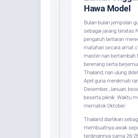
Hawa Model
Bulan-bulan jempolan gu
sebagai jarang teratas
pengaruh lantaran mered
matahari secara amat 
master nan bertambah 
berenang serta berjemur
Thailand, nan ulung dide
April guna menikmati r
Desember, Januari, bese
beserta piknik. Waktu m
mematok Oktober.
Thailand diartikan sebag
membuatnya awak seputar
terdinginnya sama 26-2