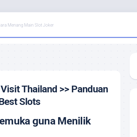
ara Menang Main Slot Joker
 Visit Thailand >> Panduan
Best Slots
emuka guna Menilik