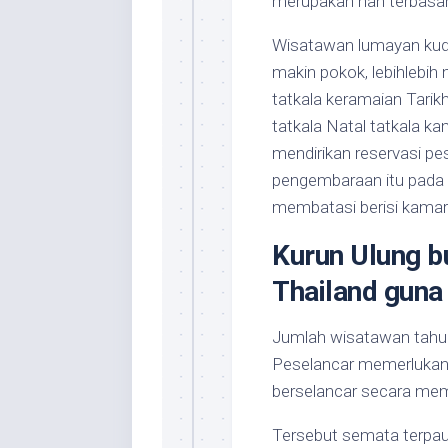
merupakan nan terbasah
Wisatawan lumayan kudu
makin pokok, lebihlebi
tatkala keramaian Tarik
tatkala Natal tatkala 
mendirikan reservasi pe
pengembaraan itu pada 
membatasi berisi kamar
Kurun Ulung b
Thailand guna
Jumlah wisatawan tahu b
Peselancar memerlukan 
berselancar secara m
Tersebut semata terpau