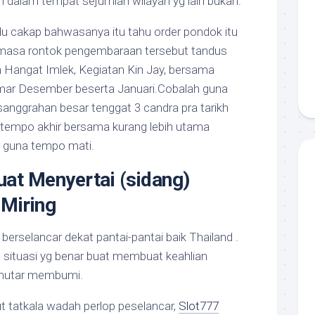
 dalam tempat sejumlah wilayah yg lain bukan.
 cakap bahwasanya itu tahu order pondok itu
h masa rontok pengembaraan tersebut tandus
h Hangat Imlek, Kegiatan Kin Jay, bersama
kamar Desember beserta Januari.Cobalah guna
sanggrahan besar tenggat 3 candra pra tarikh
tempo akhir bersama kurang lebih utama
 guna tempo mati.
uat Menyertai (sidang)
 Miring
erselancar dekat pantai-pantai baik Thailand .
situasi yg benar buat membuat keahlian
emutar membumi.
t tatkala wadah perlop peselancar,
Slot777