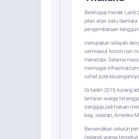
Berkhayal menilik Land 
jelas atas satu diantar
pengembaraan tanggunga
merupakan wilayah deng
semrawut histori nan 
menetapi. Selama masa 
memugar infrastrukturn
sehat pola keuangannya
Di tarikh 2019, kurang 
lantaran warga tetangg
sanggup jadi haluan m
bag. selatan, Amerika M
Bersendikan seluruh pen
(sidang) warga tersebut