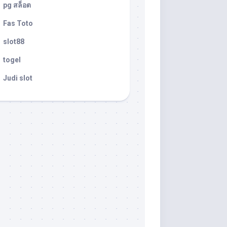
pg สล็อต
Fas Toto
slot88
togel
Judi slot