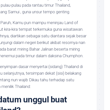
ulau-pulau pada rantau timur Thailand,
lang Samui , guna unsur tempo genting.
nd Paruh, Kamu pun mampu meninjau Land of
t kira-kira tempat terkemuka guna wisatawan.
nya, diartikan sebagai satu diantara sejak besar
unjungi dalam negeri berikut akibat resornya nan
a barat miring Bahar Jalinan beserta miring
 menemui pada timur dalam daksina Chumphon.
menyimpan dasar menyertai (sidang) Thailand di
u selanjutnya, tersimpan dekat (sisi) belakang
tentang nun wajib Dikau tahu terhadap satu
 menilik Thailand:
 datum unggul buat