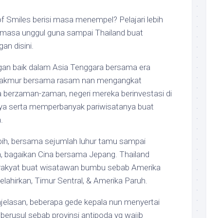
of Smiles berisi masa menempel? Pelajari lebih
a masa unggul guna sampai Thailand buat
n disini.
an baik dalam Asia Tenggara bersama era
makmur bersama rasam nan mengangkat
berzaman-zaman, negeri mereka berinvestasi di
ya serta memperbanyak pariwisatanya buat
.
lebih, bersama sejumlah luhur tamu sampai
a, bagaikan Cina bersama Jepang. Thailand
erakyat buat wisatawan bumbu sebab Amerika
elahirkan, Timur Sentral, & Amerika Paruh.
jelasan, beberapa gede kepala nun menyertai
 berusul sebab provinsi antipoda yg wajib