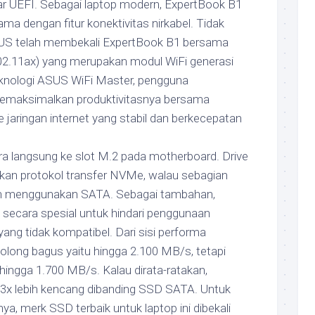
 UEFI. Sebagai laptop modern, ExpertBook B1
sama dengan fitur konektivitas nirkabel. Tidak
US telah membekali ExpertBook B1 bersama
02.11ax) yang merupakan modul WiFi generasi
teknologi ASUS WiFi Master, pengguna
emaksimalkan produktivitasnya bersama
 jaringan internet yang stabil dan berkecepatan
ara langsung ke slot M.2 pada motherboard. Drive
an protokol transfer NVMe, walau sebagian
n menggunakan SATA. Sebagai tambahan,
 secara spesial untuk hindari penggunaan
ng tidak kompatibel. Dari sisi performa
long bagus yaitu hingga 2.100 MB/s, tetapi
 hingga 1.700 MB/s. Kalau dirata-ratakan,
 3x lebih kencang dibanding SSD SATA. Untuk
a, merk SSD terbaik untuk laptop ini dibekali