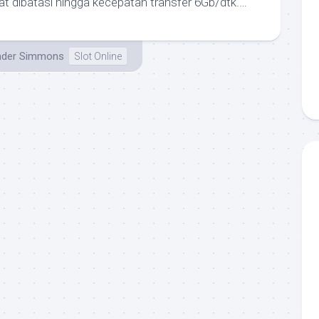
t dibatasi hingga kecepatan transfer 6Gb/dtk.…
nder Simmons
Slot Online