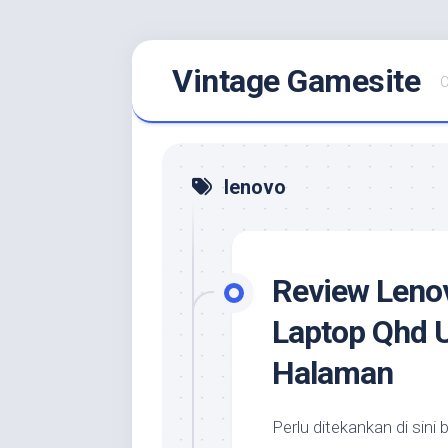
Skip
Vintage Gamesite
to
C
content
lenovo
Review Lenov
Laptop Qhd 
Halaman
Perlu ditekankan di si