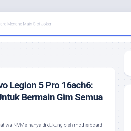
ara Menang Main Slot Joker
o Legion 5 Pro 16ach6:
Untuk Bermain Gim Semua
ni bahwa NVMe hanya di dukung oleh motherboard