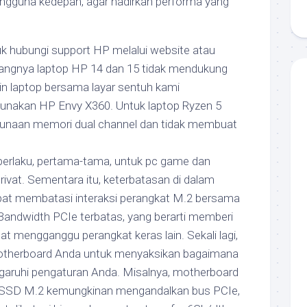
engguna kedepan, agar hadirkan performa yang
 hubungi support HP melalui website atau
yangnya laptop HP 14 dan 15 tidak mendukung
gin laptop bersama layar sentuh kami
nakan HP Envy X360. Untuk laptop Ryzen 5
unaan memori dual channel dan tidak membuat
 berlaku, pertama-tama, untuk pc game dan
ivat. Sementara itu, keterbatasan di dalam
at membatasi interaksi perangkat M.2 bersama
Bandwidth PCIe terbatas, yang berarti memberi
 mengganggu perangkat keras lain. Sekali lagi,
otherboard Anda untuk menyaksikan bagaimana
aruhi pengaturan Anda. Misalnya, motherboard
SSD M.2 kemungkinan mengandalkan bus PCIe,