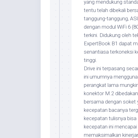
yang mendukung standar
tentu telah dibekali ber
tanggung-tanggung, AS
dengan modul WiFi 6 (8
terkini. Didukung oleh 
ExpertBook B1 dapat m
senantiasa terkoneksi ke
tinggi.
Drive ini terpasang sec
ini umumnya menggunak
perangkat lama mungki
konektor M.2 dibedakan
bersama dengan soket ya
kecepatan bacanya tergo
kecepatan tulisnya bisa
kecepatan ini mencapai
memaksimalkan kinerjany