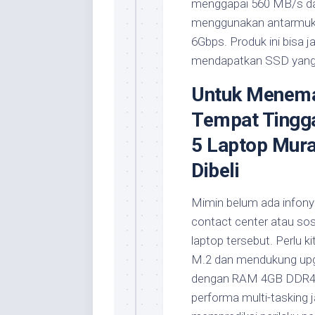
menggapai 560 MB/s dan
menggunakan antarmuka
6Gbps. Produk ini bisa j
mendapatkan SSD yang 
Untuk Meneman
Tempat Tingga
5 Laptop Mura
Dibeli
Mimin belum ada infonya
contact center atau so
laptop tersebut. Perlu k
M.2 dan mendukung upg
dengan RAM 4GB DDR4 ya
performa multi-tasking 