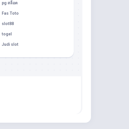
pg สล็อต
Fas Toto
slot88
togel
Judi slot