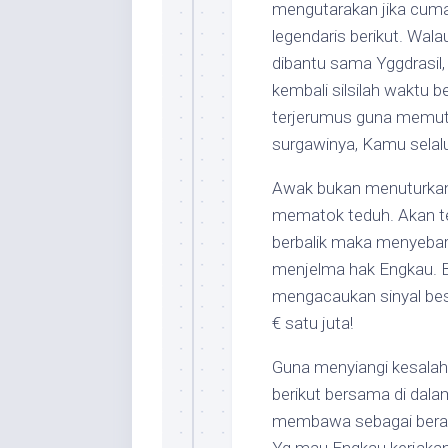
mengutarakan jika cum
legendaris berikut. Wal
dibantu sama Yggdrasil
kembali silsilah waktu 
terjerumus guna memut
surgawinya, Kamu selal
Awak bukan menuturkan i
mematok teduh. Akan tet
berbalik maka menyebari
menjelma hak Engkau. 
mengacaukan sinyal be
€ satu juta!
Guna menyiangi kesala
berikut bersama di dala
membawa sebagai beram