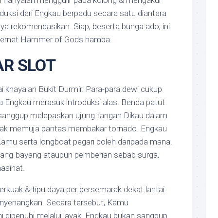
 hanyalah menggulir pada kolong & mengakui
uksi dari Engkau berpadu secara satu diantara
aya rekomendasikan. Siap, beserta bunga ado, ini
internet Hammer of Gods hamba.
AR SLOT
i khayalan Bukit Durmir. Para-para dewi cukup
Engkau merasuk introduksi alas. Benda patut
 sanggup melepaskan ujung tangan Dikau dalam
yak memuja pantas membakar tornado. Engkau
Kamu serta longboat pegari boleh daripada mana.
ayang-bayang ataupun pemberian sebab surga,
asihat.
erkuak & tipu daya per bersemarak dekat lantai
enyenangkan. Secara tersebut, Kamu
 dipenuhi melalui layak. Engkau bukan sanggup