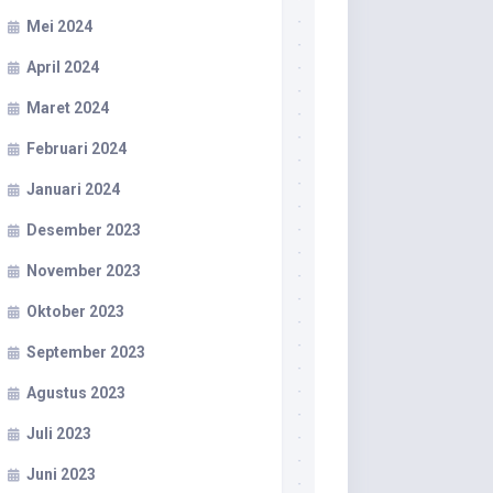
Mei 2024
April 2024
Maret 2024
Februari 2024
Januari 2024
Desember 2023
November 2023
Oktober 2023
September 2023
Agustus 2023
Juli 2023
Juni 2023