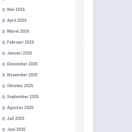
Mei 2026
April 2026
Maret 2026
Februari 2026
Januari 2026
Desember 2025
November 2025
Oktober 2025
September 2025
Agustus 2025
Juli 2025
Juni 2025