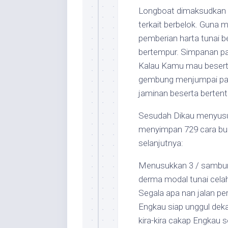
Longboat dimaksudkan 
terkait berbelok. Guna m
pemberian harta tunai b
bertempur. Simpanan pa
Kalau Kamu mau besert
gembung menjumpai par
jaminan beserta berten
Sesudah Dikau menyusu
menyimpan 729 cara bua
selanjutnya:
Menusukkan 3 / sambun
derma modal tunai cel
Segala apa nan jalan pe
Engkau siap unggul deka
kira-kira cakap Engkau