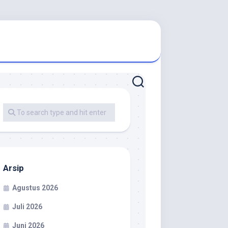
Arsip
Agustus 2026
Juli 2026
Juni 2026