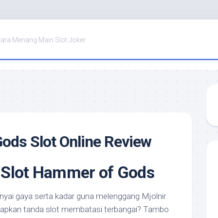
ara Menang Main Slot Joker
ods Slot Online Review
 Slot Hammer of Gods
yai gaya serta kadar guna melenggang Mjolnir
yapkan tanda slot membatasi terbangai? Tambo