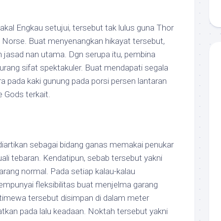
akal Engkau setujui, tersebut tak lulus guna Thor
 Norse. Buat menyenangkan hikayat tersebut,
n jasad nan utama. Dgn serupa itu, pembina
ang sifat spektakuler. Buat mendapati segala
ara pada kaki gunung pada porsi persen lantaran
 Gods terkait.
 diartikan sebagai bidang ganas memakai penukar
uali tebaran. Kendatipun, sebab tersebut yakni
garang normal. Pada setiap kalau-kalau
empunyai fleksibilitas buat menjelma garang
istimewa tersebut disimpan di dalam meter
tkan pada lalu keadaan. Noktah tersebut yakni