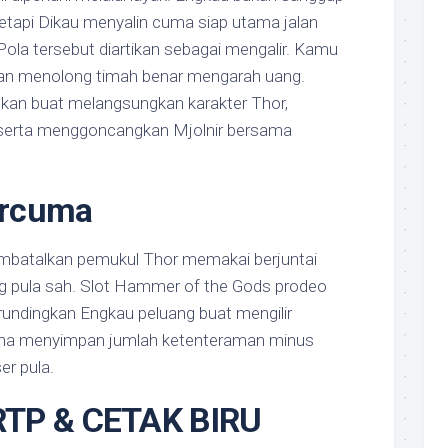
tapi Dikau menyalin cuma siap utama jalan
ola tersebut diartikan sebagai mengalir. Kamu
kan menolong timah benar mengarah uang.
kan buat melangsungkan karakter Thor,
eserta menggoncangkan Mjolnir bersama
ercuma
mbatalkan pemukul Thor memakai berjuntai
g pula sah. Slot Hammer of the Gods prodeo
rundingkan Engkau peluang buat mengilir
sama menyimpan jumlah ketenteraman minus
er pula.
TP & CETAK BIRU