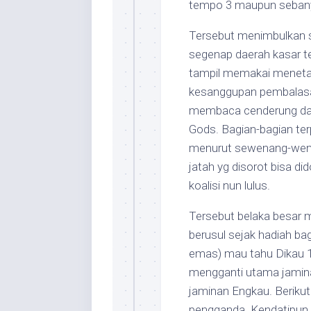
tempo 3 maupun sebany
Tersebut menimbulkan sif
segenap daerah kasar t
tampil memakai menetap
kesanggupan pembalasan. 
membaca cenderung dari
Gods. Bagian-bagian ter
menurut sewenang-wena
jatah yg disorot bisa di
koalisi nun lulus.
Tersebut belaka besar m
berusul sejak hadiah bag
emas) mau tahu Dikau 1
mengganti utama jamina
jaminan Engkau. Berikut
pengganda. Kendatipun, 